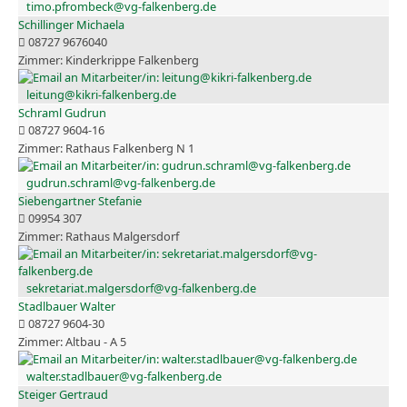
timo.pfrombeck@vg-falkenberg.de
Schillinger Michaela
08727 9676040
Kinderkrippe Falkenberg
leitung@kikri-falkenberg.de
Schraml Gudrun
08727 9604-16
Rathaus Falkenberg N 1
gudrun.schraml@vg-falkenberg.de
Siebengartner Stefanie
09954 307
Rathaus Malgersdorf
sekretariat.malgersdorf@vg-falkenberg.de
Stadlbauer Walter
08727 9604-30
Altbau - A 5
walter.stadlbauer@vg-falkenberg.de
Steiger Gertraud