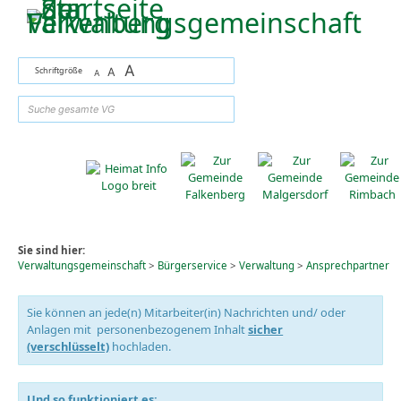
Zum Inhalt
,
zur Navigation
oder
zur Startseite
springen.
A
Schriftgröße
A
A
suchen
Sie sind hier:
Verwaltungsgemeinschaft
>
Bürgerservice
>
Verwaltung
>
Ansprechpartner
Sie können an jede(n) Mitarbeiter(in) Nachrichten und/ oder
Anlagen mit personenbezogenem Inhalt
sicher
(verschlüsselt)
hochladen.
Und so funktioniert es: