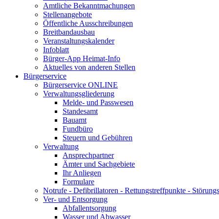
Amtliche Bekanntmachungen
Stellenangebote
Öffentliche Ausschreibungen
Breitbandausbau
Veranstaltungskalender
Infoblatt
Bürger-App Heimat-Info
Aktuelles von anderen Stellen
Bürgerservice
Bürgerservice ONLINE
Verwaltungsgliederung
Melde- und Passwesen
Standesamt
Bauamt
Fundbüro
Steuern und Gebühren
Verwaltung
Ansprechpartner
Ämter und Sachgebiete
Ihr Anliegen
Formulare
Notrufe - Defibrillatoren - Rettungstreffpunkte - Störu
Ver- und Entsorgung
Abfallentsorgung
Wasser und Abwasser