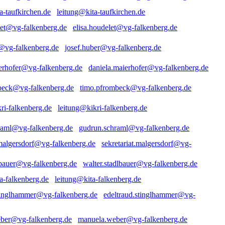
leitung@kita-taufkirchen.de
elisa.houdelet@vg-falkenberg.de
josef.huber@vg-falkenberg.de
daniela.maierhofer@vg-falkenberg.de
timo.pfrombeck@vg-falkenberg.de
leitung@kikri-falkenberg.de
gudrun.schraml@vg-falkenberg.de
sekretariat.malgersdorf@vg-
walter.stadlbauer@vg-falkenberg.de
leitung@kita-falkenberg.de
edeltraud.stinglhammer@vg-
manuela.weber@vg-falkenberg.de