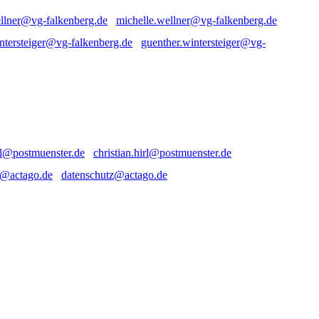
michelle.wellner@vg-falkenberg.de
guenther.wintersteiger@vg-
christian.hirl@postmuenster.de
datenschutz@actago.de