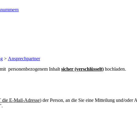
ngsnummern
ng
>
Ansprechpartner
n mit personenbezogenem Inhalt
sicher (verschlüsselt)
hochladen.
die E-Mail-Adresse
) der Person, an die Sie eine Mitteilung und/oder
".