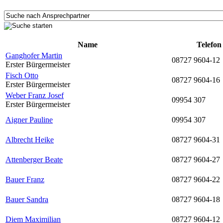
Name
Telefon
Ganghofer Martin
08727 9604-12
Erster Bürgermeister
Fisch Otto
08727 9604-16
Erster Bürgermeister
Weber Franz Josef
09954 307
Erster Bürgermeister
Aigner Pauline
09954 307
Albrecht Heike
08727 9604-31
Attenberger Beate
08727 9604-27
Bauer Franz
08727 9604-22
Bauer Sandra
08727 9604-18
Diem Maximilian
08727 9604-12