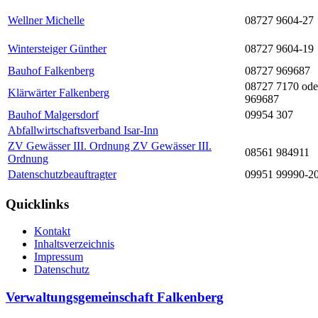
Wellner Michelle
08727 9604-27
Wintersteiger Günther
08727 9604-19
Bauhof Falkenberg
08727 969687
08727 7170 ode
Klärwärter Falkenberg
969687
Bauhof Malgersdorf
09954 307
Abfallwirtschaftsverband Isar-Inn
ZV Gewässer III. Ordnung ZV Gewässer III.
08561 984911
Ordnung
Datenschutzbeauftragter
09951 99990-2
Quicklinks
Kontakt
Inhaltsverzeichnis
Impressum
Datenschutz
Verwaltungsgemeinschaft Falkenberg