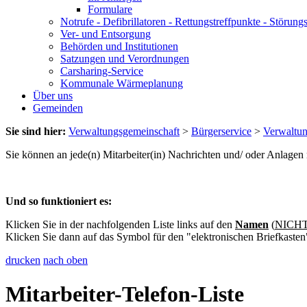
Formulare
Notrufe - Defibrillatoren - Rettungstreffpunkte - Störu
Ver- und Entsorgung
Behörden und Institutionen
Satzungen und Verordnungen
Carsharing-Service
Kommunale Wärmeplanung
Über uns
Gemeinden
Sie sind hier:
Verwaltungsgemeinschaft
>
Bürgerservice
>
Verwaltu
Sie können an jede(n) Mitarbeiter(in) Nachrichten und/ oder Anlage
Und so funktioniert es:
Klicken Sie in der nachfolgenden Liste links auf den
Namen
(
NICHT 
Klicken Sie dann auf das Symbol für den "elektronischen Briefkasten
drucken
nach oben
Mitarbeiter-Telefon-Liste