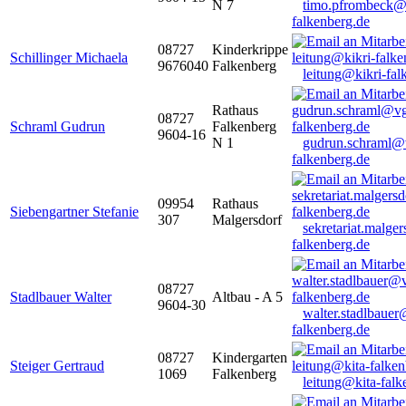
N 7
timo.pfrombeck@
falkenberg.de
08727
Kinderkrippe
Schillinger Michaela
9676040
Falkenberg
leitung@kikri-fal
Rathaus
08727
Schraml Gudrun
Falkenberg
9604-16
N 1
gudrun.schraml@
falkenberg.de
09954
Rathaus
Siebengartner Stefanie
307
Malgersdorf
sekretariat.malge
falkenberg.de
08727
Stadlbauer Walter
Altbau - A 5
9604-30
walter.stadlbaue
falkenberg.de
08727
Kindergarten
Steiger Gertraud
1069
Falkenberg
leitung@kita-falk