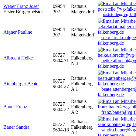
Weber Franz Josef
09954
Rathaus
Erster Bürgermeister
307
Malgersdorf
poststelle@vg-fal
09954
Rathaus
Aigner Pauline
307
Malgersdorf
sekretariat.malge
falkenberg.de
Rathaus
08727
Albrecht Heike
Falkenberg
9604-31
heike.albrecht@v
N 3
falkenberg.de
Rathaus
08727
Attenberger Beate
Falkenberg
9604-27
A 1
beate.attenberge
falkenberg.de
Rathaus
08727
Bauer Franz
Falkenberg
9604-22
A 2
franz.bauer@vg-f
Rathaus
08727
Bauer Sandra
Falkenberg
9604-18
sandra.bauer@vg
A 1
falkenberg.de