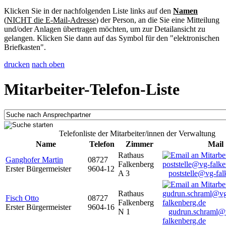
Klicken Sie in der nachfolgenden Liste links auf den
Namen
(
NICHT die E-Mail-Adresse
) der Person, an die Sie eine Mitteilung
und/oder Anlagen übertragen möchten, um zur Detailansicht zu
gelangen. Klicken Sie dann auf das Symbol für den "elektronischen
Briefkasten".
drucken
nach oben
Mitarbeiter-Telefon-Liste
Telefonliste der Mitarbeiter/innen der Verwaltung
Name
Telefon
Zimmer
Mail
Rathaus
Ganghofer Martin
08727
Falkenberg
Erster Bürgermeister
9604-12
A 3
poststelle@vg-fal
Rathaus
Fisch Otto
08727
Falkenberg
Erster Bürgermeister
9604-16
N 1
gudrun.schraml@
falkenberg.de