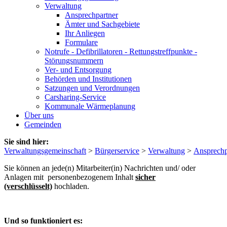
Verwaltung
Ansprechpartner
Ämter und Sachgebiete
Ihr Anliegen
Formulare
Notrufe - Defibrillatoren - Rettungstreffpunkte -
Störungsnummern
Ver- und Entsorgung
Behörden und Institutionen
Satzungen und Verordnungen
Carsharing-Service
Kommunale Wärmeplanung
Über uns
Gemeinden
Sie sind hier:
Verwaltungsgemeinschaft
>
Bürgerservice
>
Verwaltung
>
Ansprechp
Sie können an jede(n) Mitarbeiter(in) Nachrichten und/ oder
Anlagen mit personenbezogenem Inhalt
sicher
(verschlüsselt)
hochladen.
Und so funktioniert es: