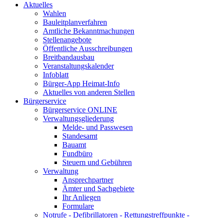
Aktuelles
Wahlen
Bauleitplanverfahren
Amtliche Bekanntmachungen
Stellenangebote
Öffentliche Ausschreibungen
Breitbandausbau
Veranstaltungskalender
Infoblatt
Bürger-App Heimat-Info
Aktuelles von anderen Stellen
Bürgerservice
Bürgerservice ONLINE
Verwaltungsgliederung
Melde- und Passwesen
Standesamt
Bauamt
Fundbüro
Steuern und Gebühren
Verwaltung
Ansprechpartner
Ämter und Sachgebiete
Ihr Anliegen
Formulare
Notrufe - Defibrillatoren - Rettungstreffpunkte -