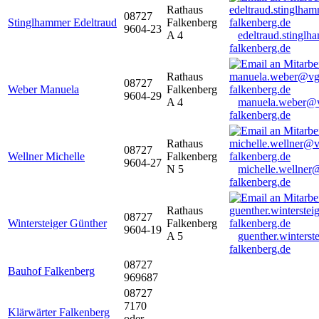
Rathaus
08727
Stinglhammer Edeltraud
Falkenberg
9604-23
A 4
edeltraud.stingl
falkenberg.de
Rathaus
08727
Weber Manuela
Falkenberg
9604-29
A 4
manuela.weber@
falkenberg.de
Rathaus
08727
Wellner Michelle
Falkenberg
9604-27
N 5
michelle.wellner
falkenberg.de
Rathaus
08727
Wintersteiger Günther
Falkenberg
9604-19
A 5
guenther.winters
falkenberg.de
08727
Bauhof Falkenberg
969687
08727
7170
Klärwärter Falkenberg
oder