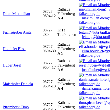
Rathaus
08727
Diem Maximilian
Falkenberg
9604-12
A 4
maximilian.diem
falkenberg.de
08727
KiTa
Fuchsgruber Anita
280
Taufkirchen
leitung@kita-tauf
Rathaus
08727
Houdelet Elisa
Falkenberg
9604-30
elisa.houdelet@v
A 5
falkenberg.de
Rathaus
08727
Huber Josef
Falkenberg
9604-17
A 6
josef.huber@vg-f
Rathaus
08727
Maierhofer Daniela
Falkenberg
9604-13
A 4
daniela.maierhof
falkenberg.de
Rathaus
08727
Pfrombeck Timo
Falkenberg
9604-15