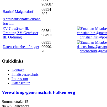
969687
09954
Bauhof Malgersdorf
307
Abfallwirtschaftsverband
Isar-Inn
ZV Gewässer III.
08561
Ordnung ZV Gewässer
984911
III. Ordnung
christian.hirl@po
09951
Datenschutzbeauftragter
99990-
20
datenschutz@acta
Quicklinks
Kontakt
Inhaltsverzeichnis
Impressum
Datenschutz
Verwaltungsgemeinschaft Falkenberg
Sommerstraße 15
84326 Falkenberg