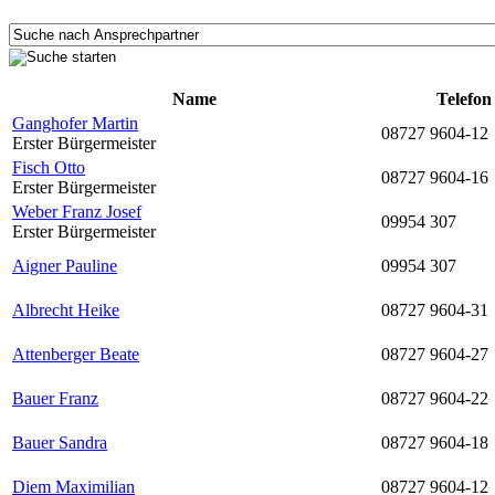
Name
Telefon
Ganghofer Martin
08727 9604-12
Erster Bürgermeister
Fisch Otto
08727 9604-16
Erster Bürgermeister
Weber Franz Josef
09954 307
Erster Bürgermeister
Aigner Pauline
09954 307
Albrecht Heike
08727 9604-31
Attenberger Beate
08727 9604-27
Bauer Franz
08727 9604-22
Bauer Sandra
08727 9604-18
Diem Maximilian
08727 9604-12