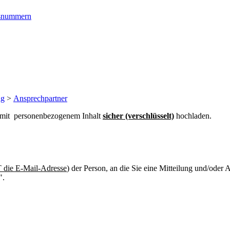
ngsnummern
ng
>
Ansprechpartner
n mit personenbezogenem Inhalt
sicher (verschlüsselt)
hochladen.
die E-Mail-Adresse
) der Person, an die Sie eine Mitteilung und/oder
".