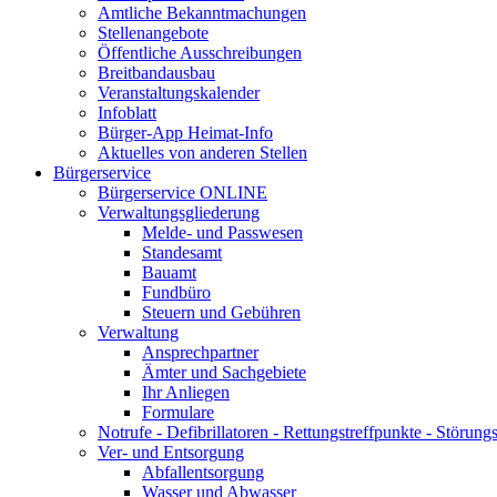
Amtliche Bekanntmachungen
Stellenangebote
Öffentliche Ausschreibungen
Breitbandausbau
Veranstaltungskalender
Infoblatt
Bürger-App Heimat-Info
Aktuelles von anderen Stellen
Bürgerservice
Bürgerservice ONLINE
Verwaltungsgliederung
Melde- und Passwesen
Standesamt
Bauamt
Fundbüro
Steuern und Gebühren
Verwaltung
Ansprechpartner
Ämter und Sachgebiete
Ihr Anliegen
Formulare
Notrufe - Defibrillatoren - Rettungstreffpunkte - Störu
Ver- und Entsorgung
Abfallentsorgung
Wasser und Abwasser