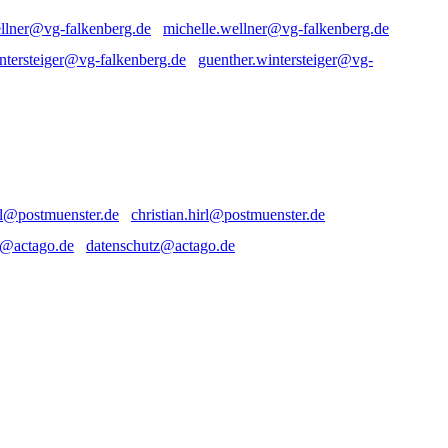
michelle.wellner@vg-falkenberg.de
guenther.wintersteiger@vg-
christian.hirl@postmuenster.de
datenschutz@actago.de