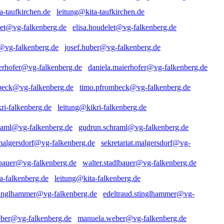
leitung@kita-taufkirchen.de
elisa.houdelet@vg-falkenberg.de
josef.huber@vg-falkenberg.de
daniela.maierhofer@vg-falkenberg.de
timo.pfrombeck@vg-falkenberg.de
leitung@kikri-falkenberg.de
gudrun.schraml@vg-falkenberg.de
sekretariat.malgersdorf@vg-
walter.stadlbauer@vg-falkenberg.de
leitung@kita-falkenberg.de
edeltraud.stinglhammer@vg-
manuela.weber@vg-falkenberg.de