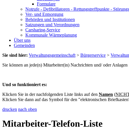
Formulare
Notrufe - Defibrillatoren - Rettungstreffpunkte - Störu
Ver- und Entsorgung
Behörden und Institutionen
Satzungen und Verordnungen
Carsharing-Service
Kommunale Wärmeplanung
Über uns
Gemeinden
Sie sind hier:
Verwaltungsgemeinschaft
>
Bürgerservice
>
Verwaltu
Sie können an jede(n) Mitarbeiter(in) Nachrichten und/ oder Anlage
Und so funktioniert es:
Klicken Sie in der nachfolgenden Liste links auf den
Namen
(
NICHT 
Klicken Sie dann auf das Symbol für den "elektronischen Briefkasten
drucken
nach oben
Mitarbeiter-Telefon-Liste