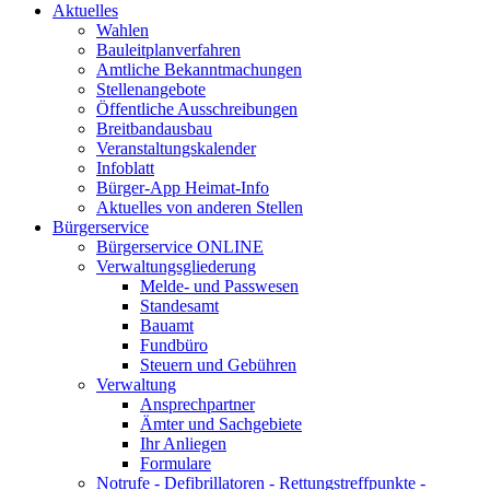
Aktuelles
Wahlen
Bauleitplanverfahren
Amtliche Bekanntmachungen
Stellenangebote
Öffentliche Ausschreibungen
Breitbandausbau
Veranstaltungskalender
Infoblatt
Bürger-App Heimat-Info
Aktuelles von anderen Stellen
Bürgerservice
Bürgerservice ONLINE
Verwaltungsgliederung
Melde- und Passwesen
Standesamt
Bauamt
Fundbüro
Steuern und Gebühren
Verwaltung
Ansprechpartner
Ämter und Sachgebiete
Ihr Anliegen
Formulare
Notrufe - Defibrillatoren - Rettungstreffpunkte -