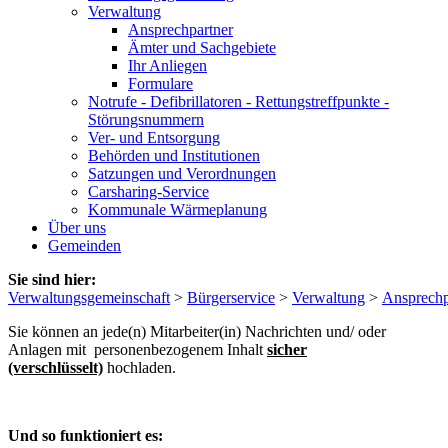
Verwaltung
Ansprechpartner
Ämter und Sachgebiete
Ihr Anliegen
Formulare
Notrufe - Defibrillatoren - Rettungstreffpunkte -
Störungsnummern
Ver- und Entsorgung
Behörden und Institutionen
Satzungen und Verordnungen
Carsharing-Service
Kommunale Wärmeplanung
Über uns
Gemeinden
Sie sind hier:
Verwaltungsgemeinschaft
>
Bürgerservice
>
Verwaltung
>
Ansprechp
Sie können an jede(n) Mitarbeiter(in) Nachrichten und/ oder
Anlagen mit personenbezogenem Inhalt
sicher
(verschlüsselt)
hochladen.
Und so funktioniert es: