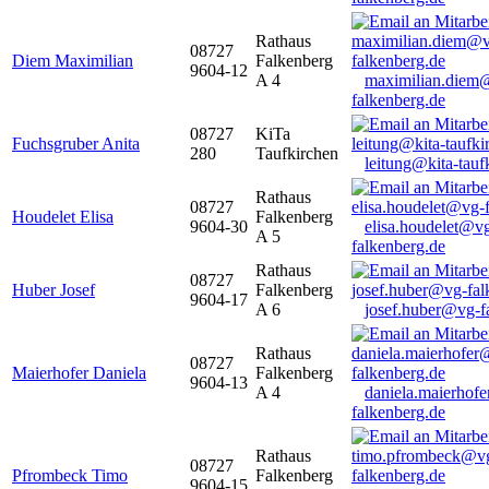
Rathaus
08727
Diem Maximilian
Falkenberg
9604-12
A 4
maximilian.diem
falkenberg.de
08727
KiTa
Fuchsgruber Anita
280
Taufkirchen
leitung@kita-tauf
Rathaus
08727
Houdelet Elisa
Falkenberg
9604-30
elisa.houdelet@v
A 5
falkenberg.de
Rathaus
08727
Huber Josef
Falkenberg
9604-17
A 6
josef.huber@vg-f
Rathaus
08727
Maierhofer Daniela
Falkenberg
9604-13
A 4
daniela.maierhof
falkenberg.de
Rathaus
08727
Pfrombeck Timo
Falkenberg
9604-15