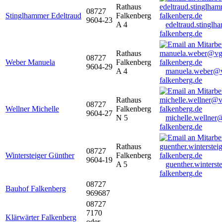
Rathaus
08727
Stinglhammer Edeltraud
Falkenberg
9604-23
A 4
edeltraud.stingl
falkenberg.de
Rathaus
08727
Weber Manuela
Falkenberg
9604-29
A 4
manuela.weber@
falkenberg.de
Rathaus
08727
Wellner Michelle
Falkenberg
9604-27
N 5
michelle.wellner
falkenberg.de
Rathaus
08727
Wintersteiger Günther
Falkenberg
9604-19
A 5
guenther.winters
falkenberg.de
08727
Bauhof Falkenberg
969687
08727
7170
Klärwärter Falkenberg
oder