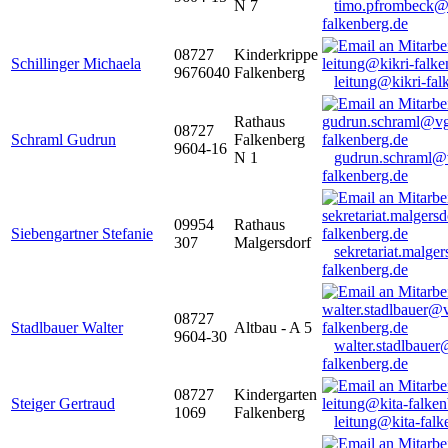
N 7
timo.pfrombeck@
falkenberg.de
08727
Kinderkrippe
Schillinger Michaela
9676040
Falkenberg
leitung@kikri-fal
Rathaus
08727
Schraml Gudrun
Falkenberg
9604-16
N 1
gudrun.schraml@
falkenberg.de
09954
Rathaus
Siebengartner Stefanie
307
Malgersdorf
sekretariat.malge
falkenberg.de
08727
Stadlbauer Walter
Altbau - A 5
9604-30
walter.stadlbaue
falkenberg.de
08727
Kindergarten
Steiger Gertraud
1069
Falkenberg
leitung@kita-falk