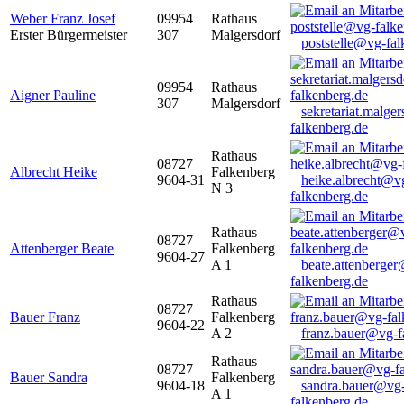
Weber Franz Josef
09954
Rathaus
Erster Bürgermeister
307
Malgersdorf
poststelle@vg-fal
09954
Rathaus
Aigner Pauline
307
Malgersdorf
sekretariat.malge
falkenberg.de
Rathaus
08727
Albrecht Heike
Falkenberg
9604-31
heike.albrecht@v
N 3
falkenberg.de
Rathaus
08727
Attenberger Beate
Falkenberg
9604-27
A 1
beate.attenberge
falkenberg.de
Rathaus
08727
Bauer Franz
Falkenberg
9604-22
A 2
franz.bauer@vg-f
Rathaus
08727
Bauer Sandra
Falkenberg
9604-18
sandra.bauer@vg
A 1
falkenberg.de