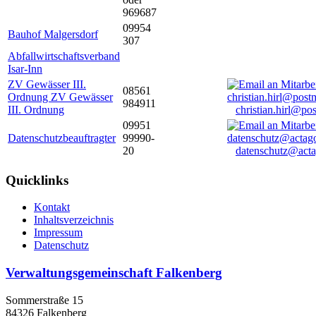
969687
09954
Bauhof Malgersdorf
307
Abfallwirtschaftsverband
Isar-Inn
ZV Gewässer III.
08561
Ordnung ZV Gewässer
984911
III. Ordnung
christian.hirl@po
09951
Datenschutzbeauftragter
99990-
20
datenschutz@acta
Quicklinks
Kontakt
Inhaltsverzeichnis
Impressum
Datenschutz
Verwaltungsgemeinschaft Falkenberg
Sommerstraße 15
84326 Falkenberg