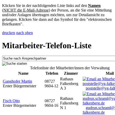
Klicken Sie in der nachfolgenden Liste links auf den
Namen
(
NICHT die E-Mail-Adresse
) der Person, an die Sie eine Mitteilung
und/oder Anlagen übertragen möchten, um zur Detailansicht zu
gelangen. Klicken Sie dann auf das Symbol für den "elektronischen
Briefkasten".
drucken
nach oben
Mitarbeiter-Telefon-Liste
Telefonliste der Mitarbeiter/innen der Verwaltung
Name
Telefon
Zimmer
Mail
Rathaus
Ganghofer Martin
08727
Falkenberg
Erster Bürgermeister
9604-12
A 3
poststelle@vg-fal
Rathaus
Fisch Otto
08727
Falkenberg
Erster Bürgermeister
9604-16
N 1
gudrun.schraml@
falkenberg.de