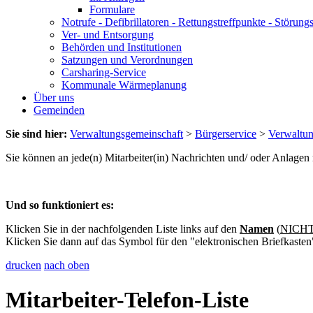
Formulare
Notrufe - Defibrillatoren - Rettungstreffpunkte - Störu
Ver- und Entsorgung
Behörden und Institutionen
Satzungen und Verordnungen
Carsharing-Service
Kommunale Wärmeplanung
Über uns
Gemeinden
Sie sind hier:
Verwaltungsgemeinschaft
>
Bürgerservice
>
Verwaltu
Sie können an jede(n) Mitarbeiter(in) Nachrichten und/ oder Anlage
Und so funktioniert es:
Klicken Sie in der nachfolgenden Liste links auf den
Namen
(
NICHT 
Klicken Sie dann auf das Symbol für den "elektronischen Briefkasten
drucken
nach oben
Mitarbeiter-Telefon-Liste