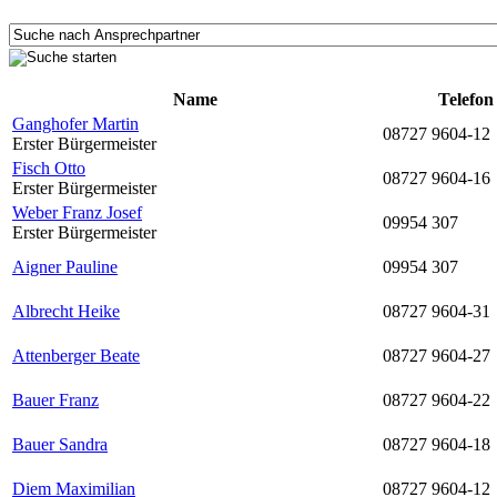
Name
Telefon
Ganghofer Martin
08727 9604-12
Erster Bürgermeister
Fisch Otto
08727 9604-16
Erster Bürgermeister
Weber Franz Josef
09954 307
Erster Bürgermeister
Aigner Pauline
09954 307
Albrecht Heike
08727 9604-31
Attenberger Beate
08727 9604-27
Bauer Franz
08727 9604-22
Bauer Sandra
08727 9604-18
Diem Maximilian
08727 9604-12