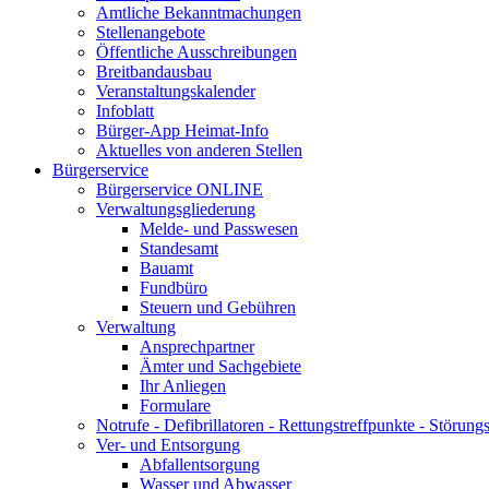
Amtliche Bekanntmachungen
Stellenangebote
Öffentliche Ausschreibungen
Breitbandausbau
Veranstaltungskalender
Infoblatt
Bürger-App Heimat-Info
Aktuelles von anderen Stellen
Bürgerservice
Bürgerservice ONLINE
Verwaltungsgliederung
Melde- und Passwesen
Standesamt
Bauamt
Fundbüro
Steuern und Gebühren
Verwaltung
Ansprechpartner
Ämter und Sachgebiete
Ihr Anliegen
Formulare
Notrufe - Defibrillatoren - Rettungstreffpunkte - Störu
Ver- und Entsorgung
Abfallentsorgung
Wasser und Abwasser