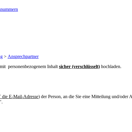
ngsnummern
ng
>
Ansprechpartner
n mit personenbezogenem Inhalt
sicher (verschlüsselt)
hochladen.
die E-Mail-Adresse
) der Person, an die Sie eine Mitteilung und/oder
".