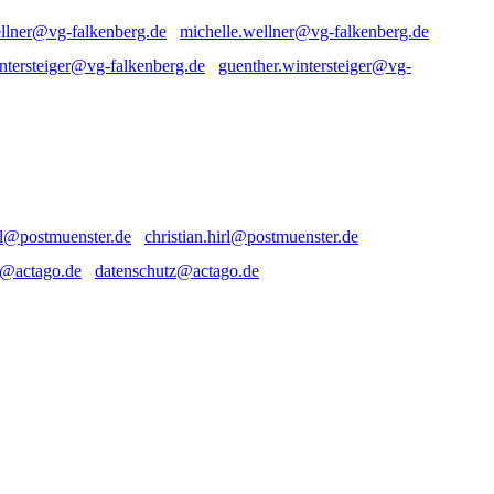
michelle.wellner@vg-falkenberg.de
guenther.wintersteiger@vg-
christian.hirl@postmuenster.de
datenschutz@actago.de