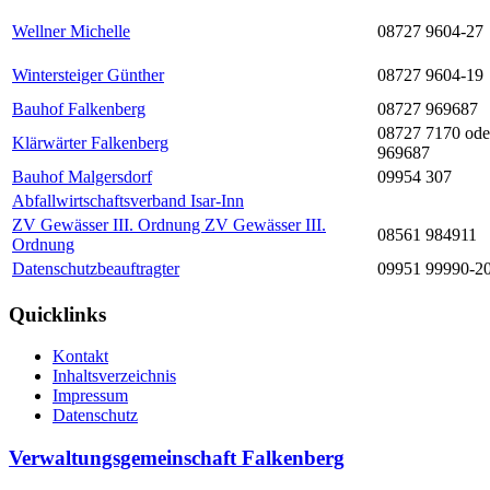
Wellner Michelle
08727 9604-27
Wintersteiger Günther
08727 9604-19
Bauhof Falkenberg
08727 969687
08727 7170 ode
Klärwärter Falkenberg
969687
Bauhof Malgersdorf
09954 307
Abfallwirtschaftsverband Isar-Inn
ZV Gewässer III. Ordnung ZV Gewässer III.
08561 984911
Ordnung
Datenschutzbeauftragter
09951 99990-2
Quicklinks
Kontakt
Inhaltsverzeichnis
Impressum
Datenschutz
Verwaltungsgemeinschaft Falkenberg