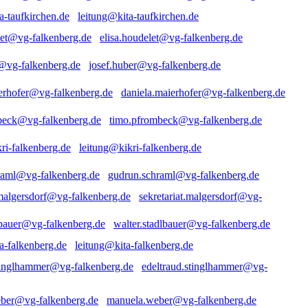
leitung@kita-taufkirchen.de
elisa.houdelet@vg-falkenberg.de
josef.huber@vg-falkenberg.de
daniela.maierhofer@vg-falkenberg.de
timo.pfrombeck@vg-falkenberg.de
leitung@kikri-falkenberg.de
gudrun.schraml@vg-falkenberg.de
sekretariat.malgersdorf@vg-
walter.stadlbauer@vg-falkenberg.de
leitung@kita-falkenberg.de
edeltraud.stinglhammer@vg-
manuela.weber@vg-falkenberg.de