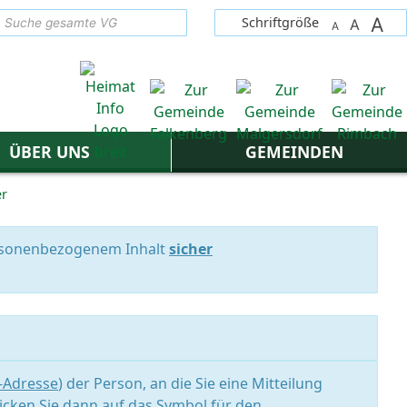
A
suchen
Schriftgröße
A
A
ÜBER UNS
GEMEINDEN
er
personenbezogenem Inhalt
sicher
l-Adresse
) der Person, an die Sie eine Mitteilung
icken Sie dann auf das Symbol für den