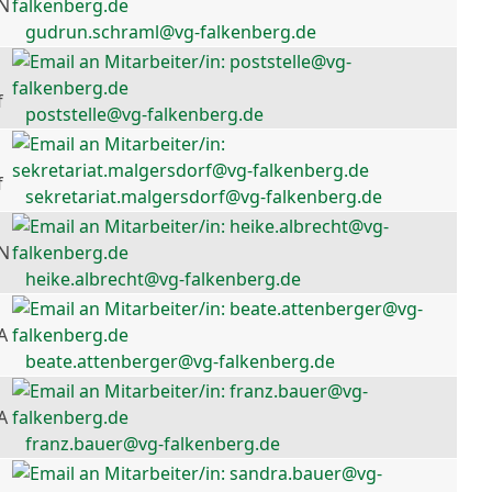
 N
gudrun.schraml@vg-falkenberg.de
f
poststelle@vg-falkenberg.de
f
sekretariat.malgersdorf@vg-falkenberg.de
 N
heike.albrecht@vg-falkenberg.de
A
beate.attenberger@vg-falkenberg.de
A
franz.bauer@vg-falkenberg.de