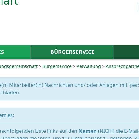
ES
BÜRGERSERVICE
ungsgemeinschaft
>
Bürgerservice
>
Verwaltung
>
Ansprechpartn
e(n) Mitarbeiter(in) Nachrichten und/ oder Anlagen mit 
chladen.
rt es:
 nachfolgenden Liste links auf den
Namen
(
NICHT die E-Mai
übertragen möchten, um zur Detailansicht zu gelangen. Kl