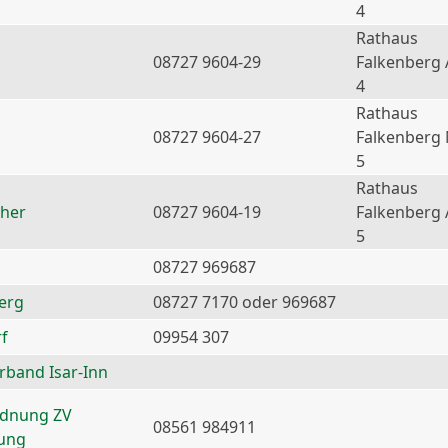
4
Rathaus
08727 9604-29
Falkenberg 
4
Rathaus
08727 9604-27
Falkenberg
5
Rathaus
ther
08727 9604-19
Falkenberg 
5
08727 969687
erg
08727 7170 oder 969687
f
09954 307
erband Isar-Inn
rdnung ZV
08561 984911
nung