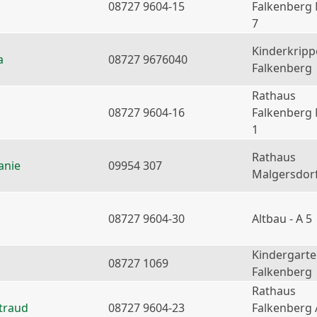
08727 9604-15
Falkenberg
7
Kinderkripp
a
08727 9676040
Falkenberg
Rathaus
08727 9604-16
Falkenberg
1
Rathaus
anie
09954 307
Malgersdor
08727 9604-30
Altbau - A 5
Kindergart
08727 1069
Falkenberg
Rathaus
traud
08727 9604-23
Falkenberg 