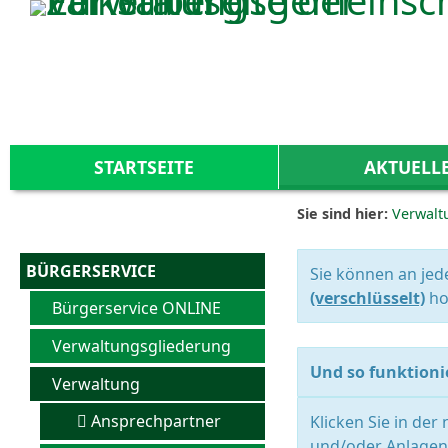
Zum Inhalt
,
zur Navigation
oder
zur Startseite
springen.
STARTSEITE
AKTUELL
Sie sind hier:
Verwalt
BÜRGERSERVICE
Sie können an jed
(verschlüsselt)
ho
Bürgerservice ONLINE
Verwaltungsgliederung
Und so funktionie
Verwaltung
Ansprechpartner
Klicken Sie in der
und/oder Anlagen 