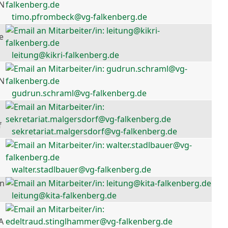
 N
timo.pfrombeck@vg-falkenberg.de
e
leitung@kikri-falkenberg.de
 N
gudrun.schraml@vg-falkenberg.de
f
sekretariat.malgersdorf@vg-falkenberg.de
walter.stadlbauer@vg-falkenberg.de
en
leitung@kita-falkenberg.de
A