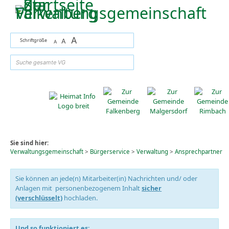
Zum Inhalt
,
zur Navigation
oder
zur Startseite
springen.
A
Schriftgröße
A
A
suchen
Sie sind hier:
Verwaltungsgemeinschaft
>
Bürgerservice
>
Verwaltung
>
Ansprechpartner
Sie können an jede(n) Mitarbeiter(in) Nachrichten und/ oder
Anlagen mit personenbezogenem Inhalt
sicher
(verschlüsselt)
hochladen.
Und so funktioniert es: