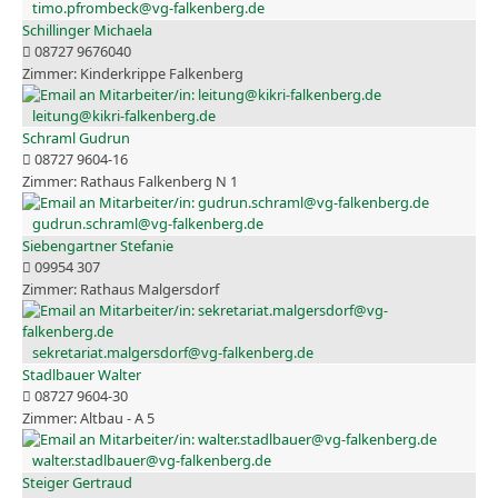
timo.pfrombeck@vg-falkenberg.de
Schillinger Michaela
08727 9676040
Kinderkrippe Falkenberg
leitung@kikri-falkenberg.de
Schraml Gudrun
08727 9604-16
Rathaus Falkenberg N 1
gudrun.schraml@vg-falkenberg.de
Siebengartner Stefanie
09954 307
Rathaus Malgersdorf
sekretariat.malgersdorf@vg-falkenberg.de
Stadlbauer Walter
08727 9604-30
Altbau - A 5
walter.stadlbauer@vg-falkenberg.de
Steiger Gertraud