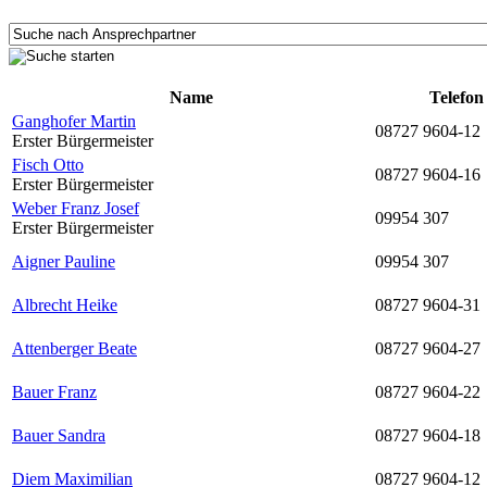
Name
Telefon
Ganghofer Martin
08727 9604-12
Erster Bürgermeister
Fisch Otto
08727 9604-16
Erster Bürgermeister
Weber Franz Josef
09954 307
Erster Bürgermeister
Aigner Pauline
09954 307
Albrecht Heike
08727 9604-31
Attenberger Beate
08727 9604-27
Bauer Franz
08727 9604-22
Bauer Sandra
08727 9604-18
Diem Maximilian
08727 9604-12