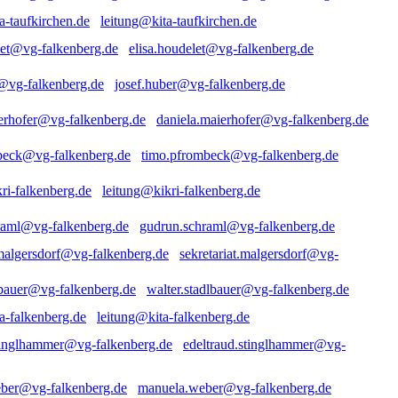
leitung@kita-taufkirchen.de
elisa.houdelet@vg-falkenberg.de
josef.huber@vg-falkenberg.de
daniela.maierhofer@vg-falkenberg.de
timo.pfrombeck@vg-falkenberg.de
leitung@kikri-falkenberg.de
gudrun.schraml@vg-falkenberg.de
sekretariat.malgersdorf@vg-
walter.stadlbauer@vg-falkenberg.de
leitung@kita-falkenberg.de
edeltraud.stinglhammer@vg-
manuela.weber@vg-falkenberg.de