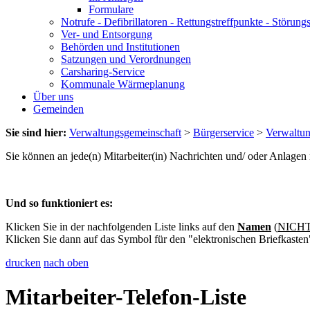
Formulare
Notrufe - Defibrillatoren - Rettungstreffpunkte - Störu
Ver- und Entsorgung
Behörden und Institutionen
Satzungen und Verordnungen
Carsharing-Service
Kommunale Wärmeplanung
Über uns
Gemeinden
Sie sind hier:
Verwaltungsgemeinschaft
>
Bürgerservice
>
Verwaltu
Sie können an jede(n) Mitarbeiter(in) Nachrichten und/ oder Anlage
Und so funktioniert es:
Klicken Sie in der nachfolgenden Liste links auf den
Namen
(
NICHT 
Klicken Sie dann auf das Symbol für den "elektronischen Briefkasten
drucken
nach oben
Mitarbeiter-Telefon-Liste