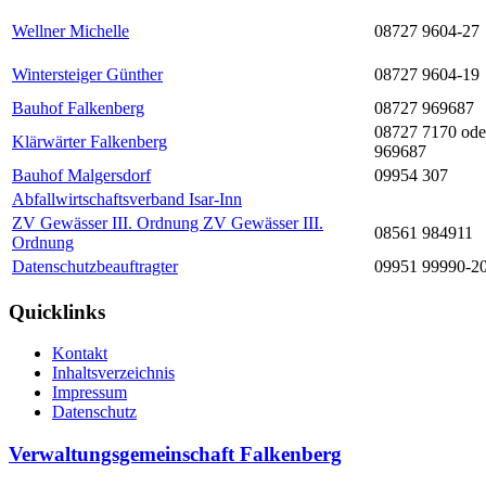
Wellner Michelle
08727 9604-27
Wintersteiger Günther
08727 9604-19
Bauhof Falkenberg
08727 969687
08727 7170 ode
Klärwärter Falkenberg
969687
Bauhof Malgersdorf
09954 307
Abfallwirtschaftsverband Isar-Inn
ZV Gewässer III. Ordnung ZV Gewässer III.
08561 984911
Ordnung
Datenschutzbeauftragter
09951 99990-2
Quicklinks
Kontakt
Inhaltsverzeichnis
Impressum
Datenschutz
Verwaltungsgemeinschaft Falkenberg