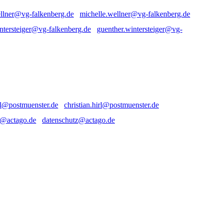
michelle.wellner@vg-falkenberg.de
guenther.wintersteiger@vg-
christian.hirl@postmuenster.de
datenschutz@actago.de