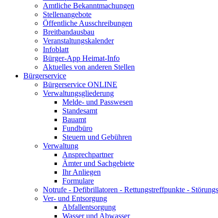
Amtliche Bekanntmachungen
Stellenangebote
Öffentliche Ausschreibungen
Breitbandausbau
Veranstaltungskalender
Infoblatt
Bürger-App Heimat-Info
Aktuelles von anderen Stellen
Bürgerservice
Bürgerservice ONLINE
Verwaltungsgliederung
Melde- und Passwesen
Standesamt
Bauamt
Fundbüro
Steuern und Gebühren
Verwaltung
Ansprechpartner
Ämter und Sachgebiete
Ihr Anliegen
Formulare
Notrufe - Defibrillatoren - Rettungstreffpunkte - Störu
Ver- und Entsorgung
Abfallentsorgung
Wasser und Abwasser