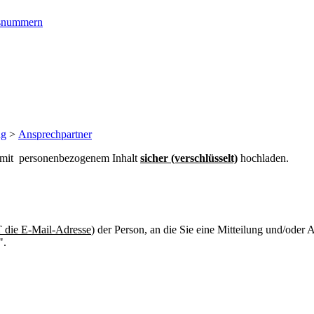
ngsnummern
ng
>
Ansprechpartner
n mit personenbezogenem Inhalt
sicher (verschlüsselt)
hochladen.
die E-Mail-Adresse
) der Person, an die Sie eine Mitteilung und/oder
".