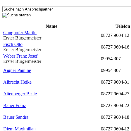
Name
Telefon
Ganghofer Martin
08727 9604-12
Erster Bürgermeister
Fisch Otto
08727 9604-16
Erster Bürgermeister
Weber Franz Josef
09954 307
Erster Bürgermeister
Aigner Pauline
09954 307
Albrecht Heike
08727 9604-31
Attenberger Beate
08727 9604-27
Bauer Franz
08727 9604-22
Bauer Sandra
08727 9604-18
Diem Maximilian
08727 9604-12