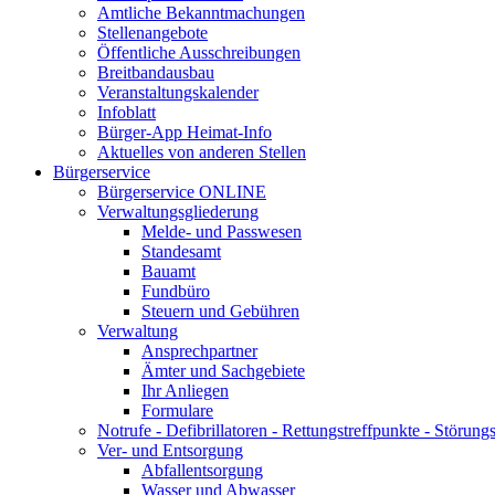
Amtliche Bekanntmachungen
Stellenangebote
Öffentliche Ausschreibungen
Breitbandausbau
Veranstaltungskalender
Infoblatt
Bürger-App Heimat-Info
Aktuelles von anderen Stellen
Bürgerservice
Bürgerservice ONLINE
Verwaltungsgliederung
Melde- und Passwesen
Standesamt
Bauamt
Fundbüro
Steuern und Gebühren
Verwaltung
Ansprechpartner
Ämter und Sachgebiete
Ihr Anliegen
Formulare
Notrufe - Defibrillatoren - Rettungstreffpunkte - Störu
Ver- und Entsorgung
Abfallentsorgung
Wasser und Abwasser