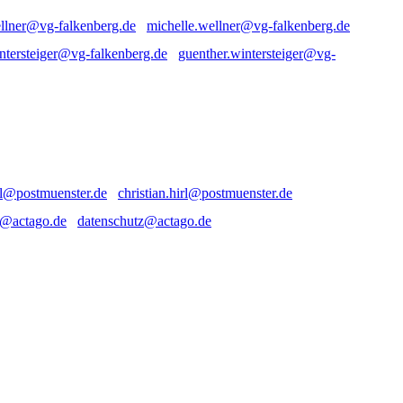
michelle.wellner@vg-falkenberg.de
guenther.wintersteiger@vg-
christian.hirl@postmuenster.de
datenschutz@actago.de