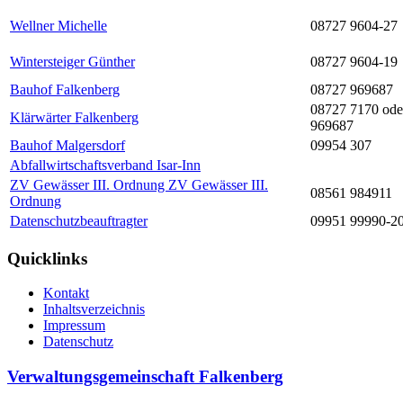
Wellner Michelle
08727 9604-27
Wintersteiger Günther
08727 9604-19
Bauhof Falkenberg
08727 969687
08727 7170 ode
Klärwärter Falkenberg
969687
Bauhof Malgersdorf
09954 307
Abfallwirtschaftsverband Isar-Inn
ZV Gewässer III. Ordnung ZV Gewässer III.
08561 984911
Ordnung
Datenschutzbeauftragter
09951 99990-2
Quicklinks
Kontakt
Inhaltsverzeichnis
Impressum
Datenschutz
Verwaltungsgemeinschaft Falkenberg