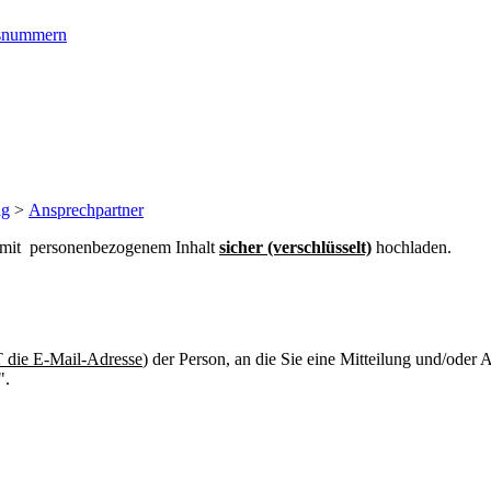
ngsnummern
ng
>
Ansprechpartner
n mit personenbezogenem Inhalt
sicher (verschlüsselt)
hochladen.
die E-Mail-Adresse
) der Person, an die Sie eine Mitteilung und/oder
".