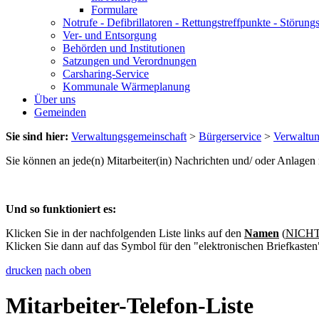
Formulare
Notrufe - Defibrillatoren - Rettungstreffpunkte - Störu
Ver- und Entsorgung
Behörden und Institutionen
Satzungen und Verordnungen
Carsharing-Service
Kommunale Wärmeplanung
Über uns
Gemeinden
Sie sind hier:
Verwaltungsgemeinschaft
>
Bürgerservice
>
Verwaltu
Sie können an jede(n) Mitarbeiter(in) Nachrichten und/ oder Anlage
Und so funktioniert es:
Klicken Sie in der nachfolgenden Liste links auf den
Namen
(
NICHT 
Klicken Sie dann auf das Symbol für den "elektronischen Briefkasten
drucken
nach oben
Mitarbeiter-Telefon-Liste