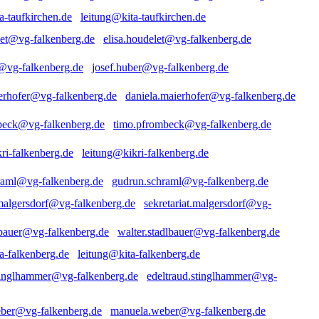
leitung@kita-taufkirchen.de
elisa.houdelet@vg-falkenberg.de
josef.huber@vg-falkenberg.de
daniela.maierhofer@vg-falkenberg.de
timo.pfrombeck@vg-falkenberg.de
leitung@kikri-falkenberg.de
gudrun.schraml@vg-falkenberg.de
sekretariat.malgersdorf@vg-
walter.stadlbauer@vg-falkenberg.de
leitung@kita-falkenberg.de
edeltraud.stinglhammer@vg-
manuela.weber@vg-falkenberg.de