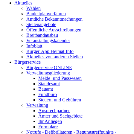
Aktuelles
Wahlen
Bauleitplanverfahren
Amtliche Bekanntmachungen
Stellenangebote
Öffentliche Ausschreibungen
Breitbandausbau
Veranstaltungskalender
Infoblatt
Bürger-App Heimat-Info
Aktuelles von anderen Stellen
Bürgerservice
Bürgerservice ONLINE
Verwaltungsgliederung
Melde- und Passwesen
Standesamt
Bauamt
Fundbüro
Steuern und Gebühren
Verwaltung
Ansprechpartner
Ämter und Sachgebiete
Ihr Anliegen
Formulare
Notrufe - Defibrillatoren - Rettungstreffpunkte -