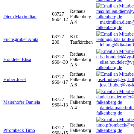
Rathaus
08727
Diem Maximilian
Falkenberg
9604-12
A 4
maximilian.diem
falkenberg.de
08727
KiTa
Fuchsgruber Anita
280
Taufkirchen
leitung@kita-tauf
Rathaus
08727
Houdelet Elisa
Falkenberg
9604-30
elisa.houdelet@v
A 5
falkenberg.de
Rathaus
08727
Huber Josef
Falkenberg
9604-17
A 6
josef.huber@vg-f
Rathaus
08727
Maierhofer Daniela
Falkenberg
9604-13
A 4
daniela.maierhof
falkenberg.de
Rathaus
08727
Pfrombeck Timo
Falkenberg
9604-15