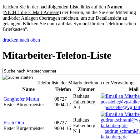
Klicken Sie in der nachfolgenden Liste links auf den
Namen
(
NICHT die E-Mail-Adresse
) der Person, an die Sie eine Mitteilung
und/oder Anlagen übertragen möchten, um zur Detailansicht zu
gelangen. Klicken Sie dann auf das Symbol für den "elektronischen
Briefkasten".
drucken
nach oben
Mitarbeiter-Telefon-Liste
Telefonliste der Mitarbeiter/innen der Verwaltung
Name
Telefon
Zimmer
Mail
Rathaus
Ganghofer Martin
08727
Falkenberg
Erster Bürgermeister
9604-12
A 3
poststelle@vg-fal
Rathaus
Fisch Otto
08727
Falkenberg
Erster Bürgermeister
9604-16
N 1
gudrun.schraml@
falkenberg.de