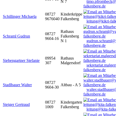
N 7
timo.pfrombeck@
falkenberg.de
08727
Kinderkrippe
Schillinger Michaela
9676040
Falkenberg
leitung@kikri-fal
Rathaus
08727
Schraml Gudrun
Falkenberg
9604-16
N 1
gudrun.schraml@
falkenberg.de
09954
Rathaus
Siebengartner Stefanie
307
Malgersdorf
sekretariat.malge
falkenberg.de
08727
Stadlbauer Walter
Altbau - A 5
9604-30
walter.stadlbaue
falkenberg.de
08727
Kindergarten
Steiger Gertraud
1069
Falkenberg
leitung@kita-falk