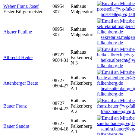
Weber Franz Josef
09954
Rathaus
Erster Bürgermeister
307
Malgersdorf
poststelle@vg-fal
09954
Rathaus
Aigner Pauline
307
Malgersdorf
sekretariat.malge
falkenberg.de
Rathaus
08727
Albrecht Heike
Falkenberg
9604-31
heike.albrecht@v
N 3
falkenberg.de
Rathaus
08727
Attenberger Beate
Falkenberg
9604-27
A 1
beate.attenberge
falkenberg.de
Rathaus
08727
Bauer Franz
Falkenberg
9604-22
A 2
franz.bauer@vg-f
Rathaus
08727
Bauer Sandra
Falkenberg
9604-18
sandra.bauer@vg
A 1
falkenberg.de