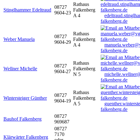
Rathaus
08727
Stinglhammer Edeltraud
Falkenberg
9604-23
A 4
edeltraud.stingl
falkenberg.de
Rathaus
08727
Weber Manuela
Falkenberg
9604-29
A 4
manuela.weber@
falkenberg.de
Rathaus
08727
Wellner Michelle
Falkenberg
9604-27
N 5
michelle.wellner
falkenberg.de
Rathaus
08727
Wintersteiger Günther
Falkenberg
9604-19
A 5
guenther.winters
falkenberg.de
08727
Bauhof Falkenberg
969687
08727
7170
Klärwärter Falkenberg
oder