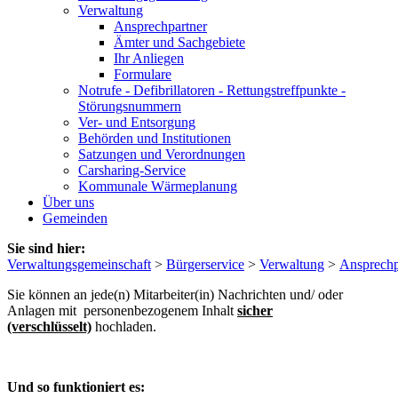
Verwaltung
Ansprechpartner
Ämter und Sachgebiete
Ihr Anliegen
Formulare
Notrufe - Defibrillatoren - Rettungstreffpunkte -
Störungsnummern
Ver- und Entsorgung
Behörden und Institutionen
Satzungen und Verordnungen
Carsharing-Service
Kommunale Wärmeplanung
Über uns
Gemeinden
Sie sind hier:
Verwaltungsgemeinschaft
>
Bürgerservice
>
Verwaltung
>
Ansprechp
Sie können an jede(n) Mitarbeiter(in) Nachrichten und/ oder
Anlagen mit personenbezogenem Inhalt
sicher
(verschlüsselt)
hochladen.
Und so funktioniert es: