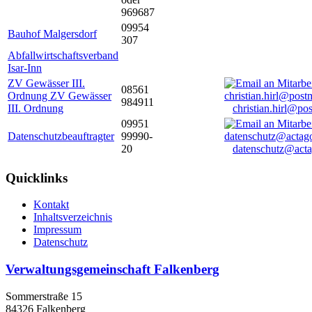
969687
09954
Bauhof Malgersdorf
307
Abfallwirtschaftsverband
Isar-Inn
ZV Gewässer III.
08561
Ordnung ZV Gewässer
984911
III. Ordnung
christian.hirl@po
09951
Datenschutzbeauftragter
99990-
20
datenschutz@acta
Quicklinks
Kontakt
Inhaltsverzeichnis
Impressum
Datenschutz
Verwaltungsgemeinschaft Falkenberg
Sommerstraße 15
84326 Falkenberg