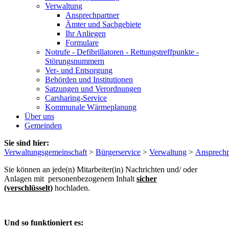
Verwaltung
Ansprechpartner
Ämter und Sachgebiete
Ihr Anliegen
Formulare
Notrufe - Defibrillatoren - Rettungstreffpunkte -
Störungsnummern
Ver- und Entsorgung
Behörden und Institutionen
Satzungen und Verordnungen
Carsharing-Service
Kommunale Wärmeplanung
Über uns
Gemeinden
Sie sind hier:
Verwaltungsgemeinschaft
>
Bürgerservice
>
Verwaltung
>
Ansprechp
Sie können an jede(n) Mitarbeiter(in) Nachrichten und/ oder
Anlagen mit personenbezogenem Inhalt
sicher
(verschlüsselt)
hochladen.
Und so funktioniert es: