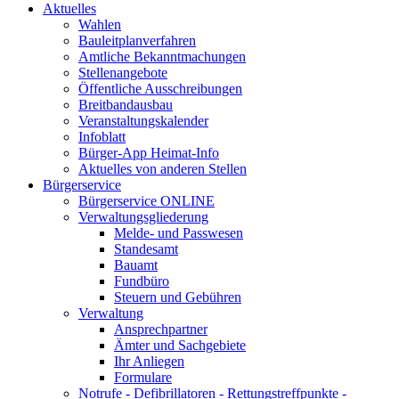
Aktuelles
Wahlen
Bauleitplanverfahren
Amtliche Bekanntmachungen
Stellenangebote
Öffentliche Ausschreibungen
Breitbandausbau
Veranstaltungskalender
Infoblatt
Bürger-App Heimat-Info
Aktuelles von anderen Stellen
Bürgerservice
Bürgerservice ONLINE
Verwaltungsgliederung
Melde- und Passwesen
Standesamt
Bauamt
Fundbüro
Steuern und Gebühren
Verwaltung
Ansprechpartner
Ämter und Sachgebiete
Ihr Anliegen
Formulare
Notrufe - Defibrillatoren - Rettungstreffpunkte -