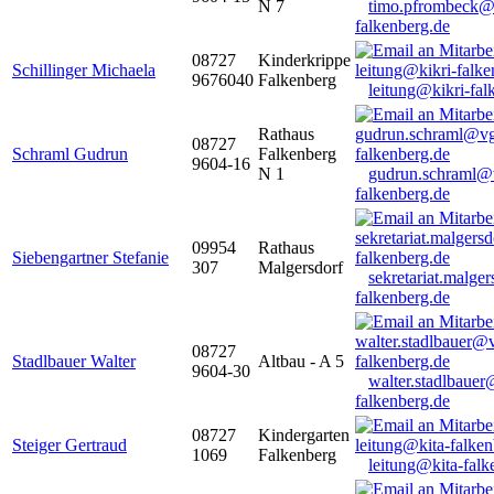
N 7
timo.pfrombeck@
falkenberg.de
08727
Kinderkrippe
Schillinger Michaela
9676040
Falkenberg
leitung@kikri-fal
Rathaus
08727
Schraml Gudrun
Falkenberg
9604-16
N 1
gudrun.schraml@
falkenberg.de
09954
Rathaus
Siebengartner Stefanie
307
Malgersdorf
sekretariat.malge
falkenberg.de
08727
Stadlbauer Walter
Altbau - A 5
9604-30
walter.stadlbaue
falkenberg.de
08727
Kindergarten
Steiger Gertraud
1069
Falkenberg
leitung@kita-falk