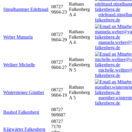
Rathaus
08727
Stinglhammer Edeltraud
Falkenberg
9604-23
A 4
edeltraud.stingl
falkenberg.de
Rathaus
08727
Weber Manuela
Falkenberg
9604-29
A 4
manuela.weber@
falkenberg.de
Rathaus
08727
Wellner Michelle
Falkenberg
9604-27
N 5
michelle.wellner
falkenberg.de
Rathaus
08727
Wintersteiger Günther
Falkenberg
9604-19
A 5
guenther.winters
falkenberg.de
08727
Bauhof Falkenberg
969687
08727
7170
Klärwärter Falkenberg
oder