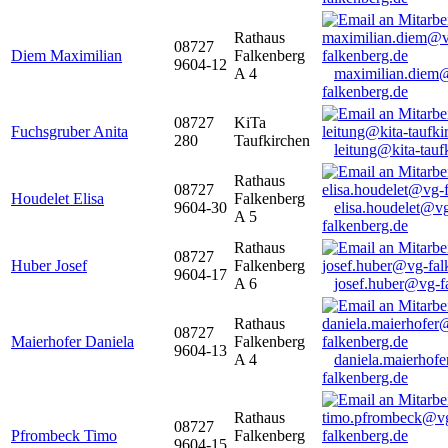
Rathaus
08727
Diem Maximilian
Falkenberg
9604-12
A 4
maximilian.diem
falkenberg.de
08727
KiTa
Fuchsgruber Anita
280
Taufkirchen
leitung@kita-tauf
Rathaus
08727
Houdelet Elisa
Falkenberg
9604-30
elisa.houdelet@v
A 5
falkenberg.de
Rathaus
08727
Huber Josef
Falkenberg
9604-17
A 6
josef.huber@vg-f
Rathaus
08727
Maierhofer Daniela
Falkenberg
9604-13
A 4
daniela.maierhof
falkenberg.de
Rathaus
08727
Pfrombeck Timo
Falkenberg
9604-15