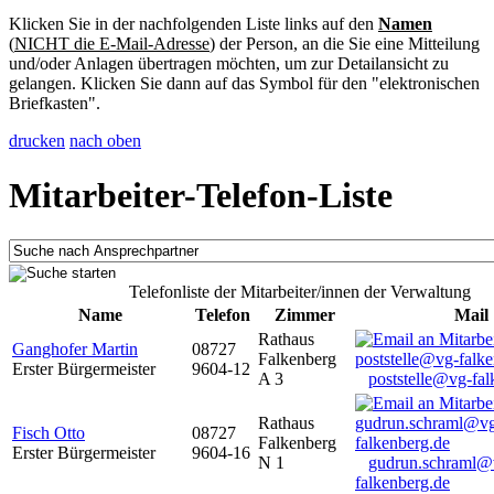
Klicken Sie in der nachfolgenden Liste links auf den
Namen
(
NICHT die E-Mail-Adresse
) der Person, an die Sie eine Mitteilung
und/oder Anlagen übertragen möchten, um zur Detailansicht zu
gelangen. Klicken Sie dann auf das Symbol für den "elektronischen
Briefkasten".
drucken
nach oben
Mitarbeiter-Telefon-Liste
Telefonliste der Mitarbeiter/innen der Verwaltung
Name
Telefon
Zimmer
Mail
Rathaus
Ganghofer Martin
08727
Falkenberg
Erster Bürgermeister
9604-12
A 3
poststelle@vg-fal
Rathaus
Fisch Otto
08727
Falkenberg
Erster Bürgermeister
9604-16
N 1
gudrun.schraml@
falkenberg.de