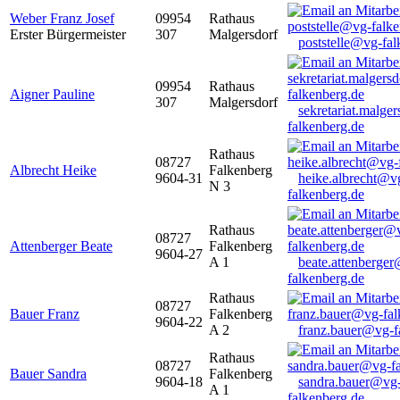
Weber Franz Josef
09954
Rathaus
Erster Bürgermeister
307
Malgersdorf
poststelle@vg-fal
09954
Rathaus
Aigner Pauline
307
Malgersdorf
sekretariat.malge
falkenberg.de
Rathaus
08727
Albrecht Heike
Falkenberg
9604-31
heike.albrecht@v
N 3
falkenberg.de
Rathaus
08727
Attenberger Beate
Falkenberg
9604-27
A 1
beate.attenberge
falkenberg.de
Rathaus
08727
Bauer Franz
Falkenberg
9604-22
A 2
franz.bauer@vg-f
Rathaus
08727
Bauer Sandra
Falkenberg
9604-18
sandra.bauer@vg
A 1
falkenberg.de