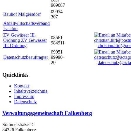
969687
09954
Bauhof Malgersdorf
307
Abfallwirtschaftsverband
Isar-Inn
ZV Gewässer III.
08561
Ordnung ZV Gewässer
984911
III. Ordnung
christian.hirl@po
09951
Datenschutzbeauftragter
99990-
20
datenschutz@acta
Quicklinks
Kontakt
Inhaltsverzeichnis
Impressum
Datenschutz
Verwaltungsgemeinschaft Falkenberg
Sommerstraße 15
84326 Falkenberg