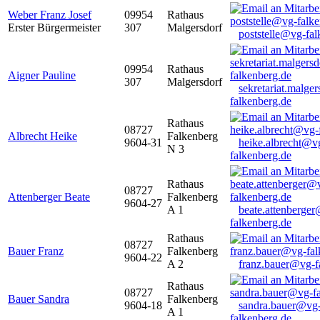
Weber Franz Josef
09954
Rathaus
Erster Bürgermeister
307
Malgersdorf
poststelle@vg-fal
09954
Rathaus
Aigner Pauline
307
Malgersdorf
sekretariat.malge
falkenberg.de
Rathaus
08727
Albrecht Heike
Falkenberg
9604-31
heike.albrecht@v
N 3
falkenberg.de
Rathaus
08727
Attenberger Beate
Falkenberg
9604-27
A 1
beate.attenberge
falkenberg.de
Rathaus
08727
Bauer Franz
Falkenberg
9604-22
A 2
franz.bauer@vg-f
Rathaus
08727
Bauer Sandra
Falkenberg
9604-18
sandra.bauer@vg
A 1
falkenberg.de