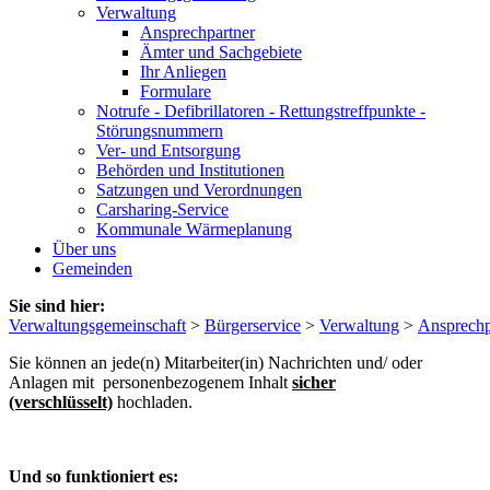
Verwaltung
Ansprechpartner
Ämter und Sachgebiete
Ihr Anliegen
Formulare
Notrufe - Defibrillatoren - Rettungstreffpunkte -
Störungsnummern
Ver- und Entsorgung
Behörden und Institutionen
Satzungen und Verordnungen
Carsharing-Service
Kommunale Wärmeplanung
Über uns
Gemeinden
Sie sind hier:
Verwaltungsgemeinschaft
>
Bürgerservice
>
Verwaltung
>
Ansprechp
Sie können an jede(n) Mitarbeiter(in) Nachrichten und/ oder
Anlagen mit personenbezogenem Inhalt
sicher
(verschlüsselt)
hochladen.
Und so funktioniert es: