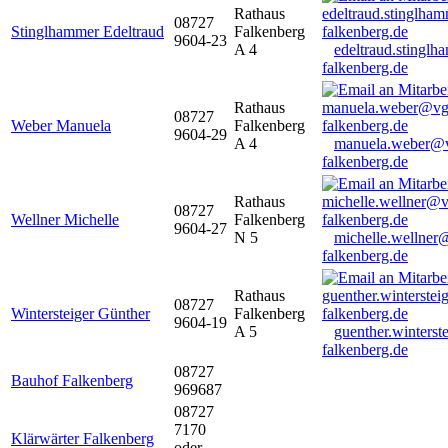
Rathaus
08727
Stinglhammer Edeltraud
Falkenberg
9604-23
A 4
edeltraud.stingl
falkenberg.de
Rathaus
08727
Weber Manuela
Falkenberg
9604-29
A 4
manuela.weber@
falkenberg.de
Rathaus
08727
Wellner Michelle
Falkenberg
9604-27
N 5
michelle.wellner
falkenberg.de
Rathaus
08727
Wintersteiger Günther
Falkenberg
9604-19
A 5
guenther.winters
falkenberg.de
08727
Bauhof Falkenberg
969687
08727
7170
Klärwärter Falkenberg
oder