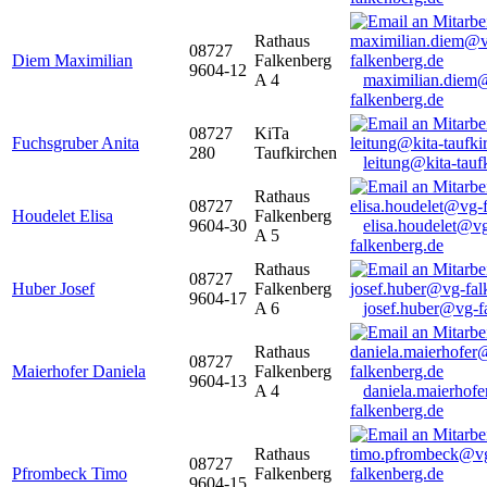
Rathaus
08727
Diem Maximilian
Falkenberg
9604-12
A 4
maximilian.diem
falkenberg.de
08727
KiTa
Fuchsgruber Anita
280
Taufkirchen
leitung@kita-tauf
Rathaus
08727
Houdelet Elisa
Falkenberg
9604-30
elisa.houdelet@v
A 5
falkenberg.de
Rathaus
08727
Huber Josef
Falkenberg
9604-17
A 6
josef.huber@vg-f
Rathaus
08727
Maierhofer Daniela
Falkenberg
9604-13
A 4
daniela.maierhof
falkenberg.de
Rathaus
08727
Pfrombeck Timo
Falkenberg
9604-15