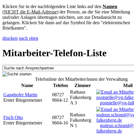
Klicken Sie in der nachfolgenden Liste links auf den
Namen
(
NICHT die E-Mail-Adresse
) der Person, an die Sie eine Mitteilung
und/oder Anlagen übertragen möchten, um zur Detailansicht zu
gelangen. Klicken Sie dann auf das Symbol für den "elektronischen
Briefkasten".
drucken
nach oben
Mitarbeiter-Telefon-Liste
Telefonliste der Mitarbeiter/innen der Verwaltung
Name
Telefon
Zimmer
Mail
Rathaus
Ganghofer Martin
08727
Falkenberg
Erster Bürgermeister
9604-12
A 3
poststelle@vg-fal
Rathaus
Fisch Otto
08727
Falkenberg
Erster Bürgermeister
9604-16
N 1
gudrun.schraml@
falkenberg.de