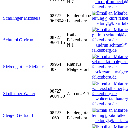
N 7
timo.pfrombeck@
falkenberg.de
08727
Kinderkrippe
Schillinger Michaela
9676040
Falkenberg
leitung@kikri-fal
Rathaus
08727
Schraml Gudrun
Falkenberg
9604-16
N 1
gudrun.schraml@
falkenberg.de
09954
Rathaus
Siebengartner Stefanie
307
Malgersdorf
sekretariat.malge
falkenberg.de
08727
Stadlbauer Walter
Altbau - A 5
9604-30
walter.stadlbaue
falkenberg.de
08727
Kindergarten
Steiger Gertraud
1069
Falkenberg
leitung@kita-falk