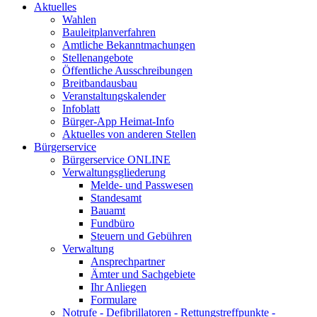
Aktuelles
Wahlen
Bauleitplanverfahren
Amtliche Bekanntmachungen
Stellenangebote
Öffentliche Ausschreibungen
Breitbandausbau
Veranstaltungskalender
Infoblatt
Bürger-App Heimat-Info
Aktuelles von anderen Stellen
Bürgerservice
Bürgerservice ONLINE
Verwaltungsgliederung
Melde- und Passwesen
Standesamt
Bauamt
Fundbüro
Steuern und Gebühren
Verwaltung
Ansprechpartner
Ämter und Sachgebiete
Ihr Anliegen
Formulare
Notrufe - Defibrillatoren - Rettungstreffpunkte -