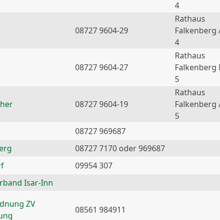
4
Rathaus
08727 9604-29
Falkenberg 
4
Rathaus
08727 9604-27
Falkenberg
5
Rathaus
ther
08727 9604-19
Falkenberg 
5
08727 969687
erg
08727 7170 oder 969687
f
09954 307
erband Isar-Inn
rdnung ZV
08561 984911
nung