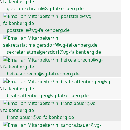
 N
gudrun.schraml@vg-falkenberg.de
f
poststelle@vg-falkenberg.de
f
sekretariat.malgersdorf@vg-falkenberg.de
 N
heike.albrecht@vg-falkenberg.de
A
beate.attenberger@vg-falkenberg.de
A
franz.bauer@vg-falkenberg.de