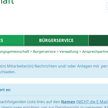
ES
BÜRGERSERVICE
ungsgemeinschaft
>
Bürgerservice
>
Verwaltung
>
Ansprechpartn
e(n) Mitarbeiter(in) Nachrichten und/ oder Anlagen mit 
chladen.
rt es:
 nachfolgenden Liste links auf den
Namen
(
NICHT die E-Mai
übertragen möchten, um zur Detailansicht zu gelangen. Kl