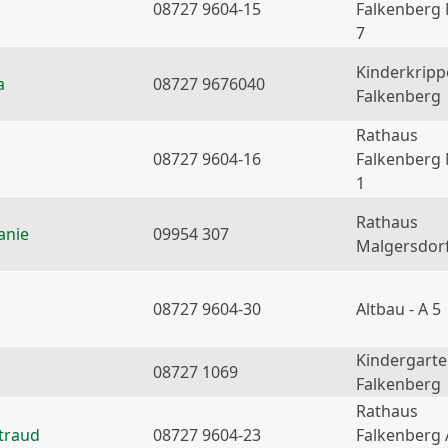
08727 9604-15
Falkenberg
7
Kinderkripp
a
08727 9676040
Falkenberg
Rathaus
08727 9604-16
Falkenberg
1
Rathaus
anie
09954 307
Malgersdor
08727 9604-30
Altbau - A 5
Kindergart
08727 1069
Falkenberg
Rathaus
traud
08727 9604-23
Falkenberg 