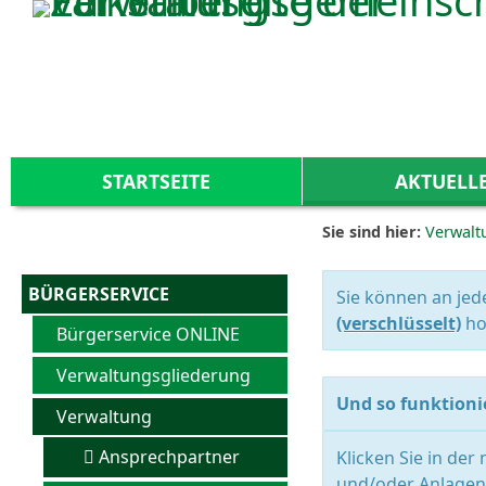
Zum Inhalt
,
zur Navigation
oder
zur Startseite
springen.
STARTSEITE
AKTUELL
Sie sind hier:
Verwalt
BÜRGERSERVICE
Sie können an jed
(verschlüsselt)
ho
Bürgerservice ONLINE
Verwaltungsgliederung
Und so funktionie
Verwaltung
Ansprechpartner
Klicken Sie in der
und/oder Anlagen 