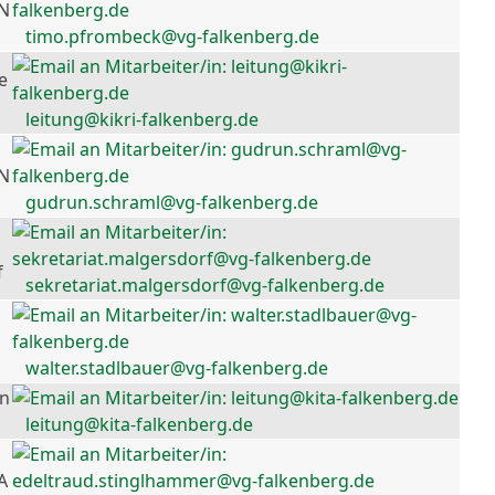
 N
timo.pfrombeck@vg-falkenberg.de
e
leitung@kikri-falkenberg.de
 N
gudrun.schraml@vg-falkenberg.de
f
sekretariat.malgersdorf@vg-falkenberg.de
walter.stadlbauer@vg-falkenberg.de
en
leitung@kita-falkenberg.de
A