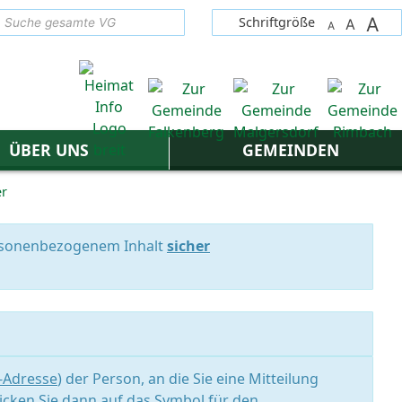
A
suchen
Schriftgröße
A
A
ÜBER UNS
GEMEINDEN
er
personenbezogenem Inhalt
sicher
l-Adresse
) der Person, an die Sie eine Mitteilung
icken Sie dann auf das Symbol für den