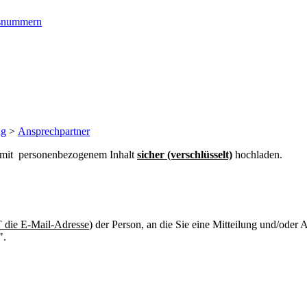
ngsnummern
ng
>
Ansprechpartner
n mit personenbezogenem Inhalt
sicher (verschlüsselt)
hochladen.
die E-Mail-Adresse
) der Person, an die Sie eine Mitteilung und/oder
".