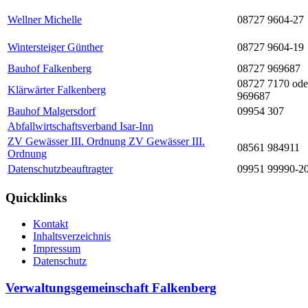
Wellner Michelle
08727 9604-27
Wintersteiger Günther
08727 9604-19
Bauhof Falkenberg
08727 969687
08727 7170 ode
Klärwärter Falkenberg
969687
Bauhof Malgersdorf
09954 307
Abfallwirtschaftsverband Isar-Inn
ZV Gewässer III. Ordnung ZV Gewässer III.
08561 984911
Ordnung
Datenschutzbeauftragter
09951 99990-2
Quicklinks
Kontakt
Inhaltsverzeichnis
Impressum
Datenschutz
Verwaltungsgemeinschaft Falkenberg