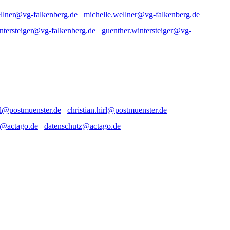
michelle.wellner@vg-falkenberg.de
guenther.wintersteiger@vg-
christian.hirl@postmuenster.de
datenschutz@actago.de