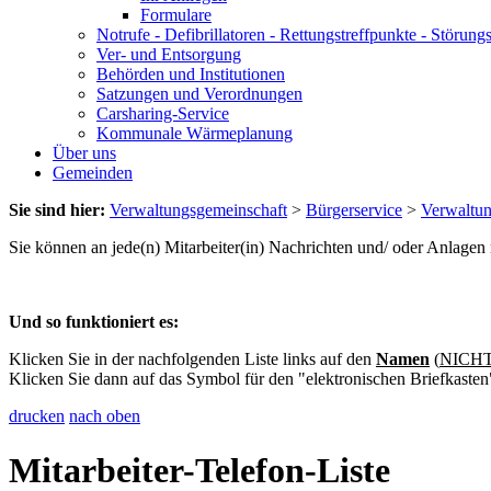
Formulare
Notrufe - Defibrillatoren - Rettungstreffpunkte - Störu
Ver- und Entsorgung
Behörden und Institutionen
Satzungen und Verordnungen
Carsharing-Service
Kommunale Wärmeplanung
Über uns
Gemeinden
Sie sind hier:
Verwaltungsgemeinschaft
>
Bürgerservice
>
Verwaltu
Sie können an jede(n) Mitarbeiter(in) Nachrichten und/ oder Anlage
Und so funktioniert es:
Klicken Sie in der nachfolgenden Liste links auf den
Namen
(
NICHT 
Klicken Sie dann auf das Symbol für den "elektronischen Briefkasten
drucken
nach oben
Mitarbeiter-Telefon-Liste