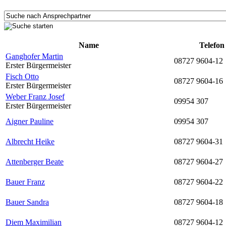
Name
Telefon
Ganghofer Martin
08727 9604-12
Erster Bürgermeister
Fisch Otto
08727 9604-16
Erster Bürgermeister
Weber Franz Josef
09954 307
Erster Bürgermeister
Aigner Pauline
09954 307
Albrecht Heike
08727 9604-31
Attenberger Beate
08727 9604-27
Bauer Franz
08727 9604-22
Bauer Sandra
08727 9604-18
Diem Maximilian
08727 9604-12