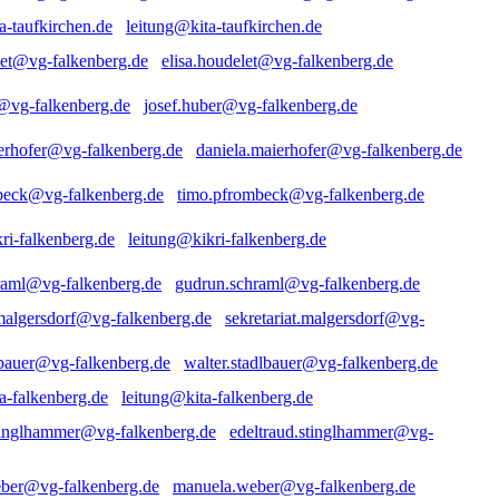
leitung@kita-taufkirchen.de
elisa.houdelet@vg-falkenberg.de
josef.huber@vg-falkenberg.de
daniela.maierhofer@vg-falkenberg.de
timo.pfrombeck@vg-falkenberg.de
leitung@kikri-falkenberg.de
gudrun.schraml@vg-falkenberg.de
sekretariat.malgersdorf@vg-
walter.stadlbauer@vg-falkenberg.de
leitung@kita-falkenberg.de
edeltraud.stinglhammer@vg-
manuela.weber@vg-falkenberg.de