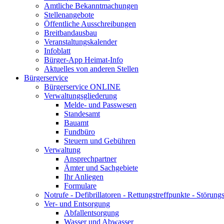
Amtliche Bekanntmachungen
Stellenangebote
Öffentliche Ausschreibungen
Breitbandausbau
Veranstaltungskalender
Infoblatt
Bürger-App Heimat-Info
Aktuelles von anderen Stellen
Bürgerservice
Bürgerservice ONLINE
Verwaltungsgliederung
Melde- und Passwesen
Standesamt
Bauamt
Fundbüro
Steuern und Gebühren
Verwaltung
Ansprechpartner
Ämter und Sachgebiete
Ihr Anliegen
Formulare
Notrufe - Defibrillatoren - Rettungstreffpunkte - Störu
Ver- und Entsorgung
Abfallentsorgung
Wasser und Abwasser