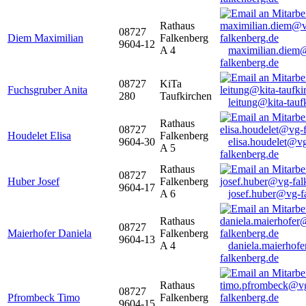
Rathaus
08727
Diem Maximilian
Falkenberg
9604-12
A 4
maximilian.diem
falkenberg.de
08727
KiTa
Fuchsgruber Anita
280
Taufkirchen
leitung@kita-tauf
Rathaus
08727
Houdelet Elisa
Falkenberg
9604-30
elisa.houdelet@v
A 5
falkenberg.de
Rathaus
08727
Huber Josef
Falkenberg
9604-17
A 6
josef.huber@vg-f
Rathaus
08727
Maierhofer Daniela
Falkenberg
9604-13
A 4
daniela.maierhof
falkenberg.de
Rathaus
08727
Pfrombeck Timo
Falkenberg
9604-15