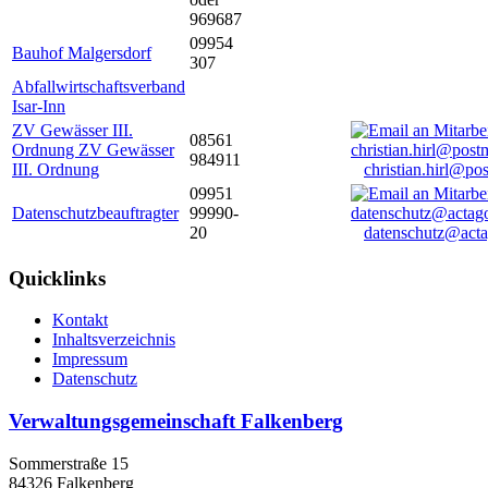
969687
09954
Bauhof Malgersdorf
307
Abfallwirtschaftsverband
Isar-Inn
ZV Gewässer III.
08561
Ordnung ZV Gewässer
984911
III. Ordnung
christian.hirl@po
09951
Datenschutzbeauftragter
99990-
20
datenschutz@acta
Quicklinks
Kontakt
Inhaltsverzeichnis
Impressum
Datenschutz
Verwaltungsgemeinschaft Falkenberg
Sommerstraße 15
84326 Falkenberg