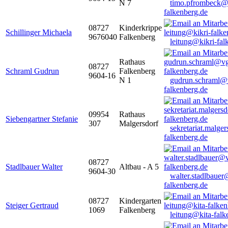
N 7
timo.pfrombeck@
falkenberg.de
08727
Kinderkrippe
Schillinger Michaela
9676040
Falkenberg
leitung@kikri-fal
Rathaus
08727
Schraml Gudrun
Falkenberg
9604-16
N 1
gudrun.schraml@
falkenberg.de
09954
Rathaus
Siebengartner Stefanie
307
Malgersdorf
sekretariat.malge
falkenberg.de
08727
Stadlbauer Walter
Altbau - A 5
9604-30
walter.stadlbaue
falkenberg.de
08727
Kindergarten
Steiger Gertraud
1069
Falkenberg
leitung@kita-falk