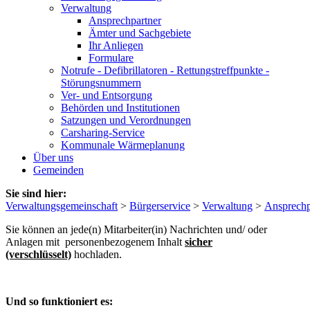
Verwaltung
Ansprechpartner
Ämter und Sachgebiete
Ihr Anliegen
Formulare
Notrufe - Defibrillatoren - Rettungstreffpunkte -
Störungsnummern
Ver- und Entsorgung
Behörden und Institutionen
Satzungen und Verordnungen
Carsharing-Service
Kommunale Wärmeplanung
Über uns
Gemeinden
Sie sind hier:
Verwaltungsgemeinschaft
>
Bürgerservice
>
Verwaltung
>
Ansprechp
Sie können an jede(n) Mitarbeiter(in) Nachrichten und/ oder
Anlagen mit personenbezogenem Inhalt
sicher
(verschlüsselt)
hochladen.
Und so funktioniert es: