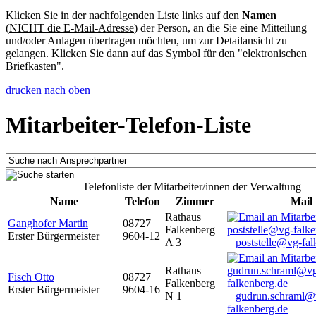
Klicken Sie in der nachfolgenden Liste links auf den
Namen
(
NICHT die E-Mail-Adresse
) der Person, an die Sie eine Mitteilung
und/oder Anlagen übertragen möchten, um zur Detailansicht zu
gelangen. Klicken Sie dann auf das Symbol für den "elektronischen
Briefkasten".
drucken
nach oben
Mitarbeiter-Telefon-Liste
Telefonliste der Mitarbeiter/innen der Verwaltung
Name
Telefon
Zimmer
Mail
Rathaus
Ganghofer Martin
08727
Falkenberg
Erster Bürgermeister
9604-12
A 3
poststelle@vg-fal
Rathaus
Fisch Otto
08727
Falkenberg
Erster Bürgermeister
9604-16
N 1
gudrun.schraml@
falkenberg.de