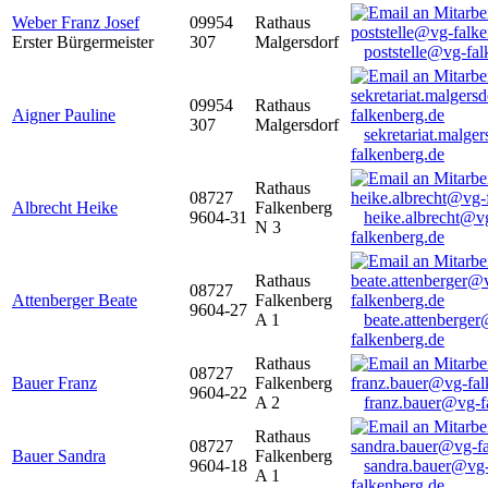
Weber Franz Josef
09954
Rathaus
Erster Bürgermeister
307
Malgersdorf
poststelle@vg-fal
09954
Rathaus
Aigner Pauline
307
Malgersdorf
sekretariat.malge
falkenberg.de
Rathaus
08727
Albrecht Heike
Falkenberg
9604-31
heike.albrecht@v
N 3
falkenberg.de
Rathaus
08727
Attenberger Beate
Falkenberg
9604-27
A 1
beate.attenberge
falkenberg.de
Rathaus
08727
Bauer Franz
Falkenberg
9604-22
A 2
franz.bauer@vg-f
Rathaus
08727
Bauer Sandra
Falkenberg
9604-18
sandra.bauer@vg
A 1
falkenberg.de