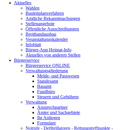
Aktuelles
Wahlen
Bauleitplanverfahren
Amtliche Bekanntmachungen
Stellenangebote
Öffentliche Ausschreibungen
Breitbandausbau
Veranstaltungskalender
Infoblatt
Bürger-App Heimat-Info
Aktuelles von anderen Stellen
Bürgerservice
Bürgerservice ONLINE
Verwaltungsgliederung
Melde- und Passwesen
Standesamt
Bauamt
Fundbüro
Steuern und Gebühren
Verwaltung
Ansprechpartner
Ämter und Sachgebiete
Ihr Anliegen
Formulare
Notrufe - Defibrillatoren - Rettungstreffpunkte -