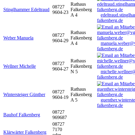
Rathaus
08727
Stinglhammer Edeltraud
Falkenberg
9604-23
A 4
edeltraud.stingl
falkenberg.de
Rathaus
08727
Weber Manuela
Falkenberg
9604-29
A 4
manuela.weber@
falkenberg.de
Rathaus
08727
Wellner Michelle
Falkenberg
9604-27
N 5
michelle.wellner
falkenberg.de
Rathaus
08727
Wintersteiger Günther
Falkenberg
9604-19
A 5
guenther.winters
falkenberg.de
08727
Bauhof Falkenberg
969687
08727
7170
Klärwärter Falkenberg
oder