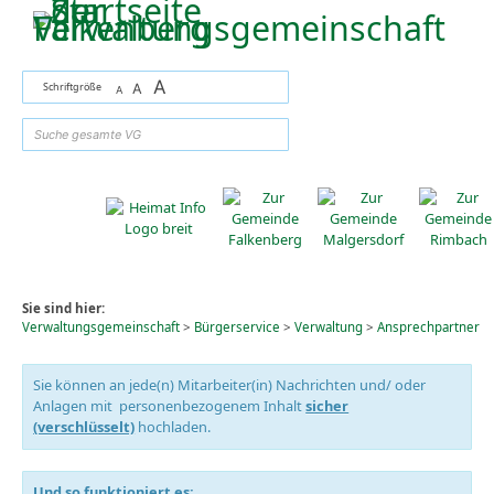
Zum Inhalt
,
zur Navigation
oder
zur Startseite
springen.
A
Schriftgröße
A
A
suchen
Sie sind hier:
Verwaltungsgemeinschaft
>
Bürgerservice
>
Verwaltung
>
Ansprechpartner
Sie können an jede(n) Mitarbeiter(in) Nachrichten und/ oder
Anlagen mit personenbezogenem Inhalt
sicher
(verschlüsselt)
hochladen.
Und so funktioniert es: