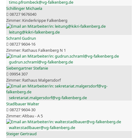
timo.pfrombeck@vg-falkenberg.de
Schillinger Michaela
08727 9676040
Kinderkrippe Falkenberg
leitung@kikri-falkenberg.de
Schraml Gudrun
08727 9604-16
Rathaus Falkenberg N 1
gudrun.schraml@vg-falkenberg.de
Siebengartner Stefanie
09954 307
Rathaus Malgersdorf
sekretariat.malgersdorf@vg-falkenberg.de
Stadlbauer Walter
08727 9604-30
Altbau - A 5
walter.stadlbauer@vg-falkenberg.de
Steiger Gertraud