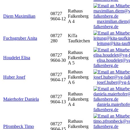
Rathaus
08727
Diem Maximilian
Falkenberg
9604-12
A 4
maximilian.diem
falkenberg.de
08727
KiTa
Fuchsgruber Anita
280
Taufkirchen
leitung@kita-tauf
Rathaus
08727
Houdelet Elisa
Falkenberg
9604-30
elisa.houdelet@v
A 5
falkenberg.de
Rathaus
08727
Huber Josef
Falkenberg
9604-17
A 6
josef.huber@vg-f
Rathaus
08727
Maierhofer Daniela
Falkenberg
9604-13
A 4
daniela.maierhof
falkenberg.de
Rathaus
08727
Pfrombeck Timo
Falkenberg
9604-15