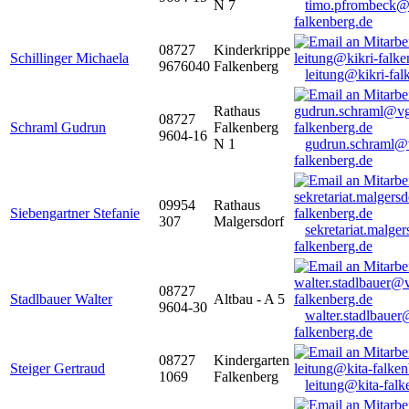
N 7
timo.pfrombeck@
falkenberg.de
08727
Kinderkrippe
Schillinger Michaela
9676040
Falkenberg
leitung@kikri-fal
Rathaus
08727
Schraml Gudrun
Falkenberg
9604-16
N 1
gudrun.schraml@
falkenberg.de
09954
Rathaus
Siebengartner Stefanie
307
Malgersdorf
sekretariat.malge
falkenberg.de
08727
Stadlbauer Walter
Altbau - A 5
9604-30
walter.stadlbaue
falkenberg.de
08727
Kindergarten
Steiger Gertraud
1069
Falkenberg
leitung@kita-falk