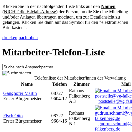
Klicken Sie in der nachfolgenden Liste links auf den
Namen
(
NICHT die E-Mail-Adresse
) der Person, an die Sie eine Mitteilung
und/oder Anlagen übertragen möchten, um zur Detailansicht zu
gelangen. Klicken Sie dann auf das Symbol für den "elektronischen
Briefkasten".
drucken
nach oben
Mitarbeiter-Telefon-Liste
Telefonliste der Mitarbeiter/innen der Verwaltung
Name
Telefon
Zimmer
Mail
Rathaus
Ganghofer Martin
08727
Falkenberg
Erster Bürgermeister
9604-12
A 3
poststelle@vg-fal
Rathaus
Fisch Otto
08727
Falkenberg
Erster Bürgermeister
9604-16
N 1
gudrun.schraml@
falkenberg.de