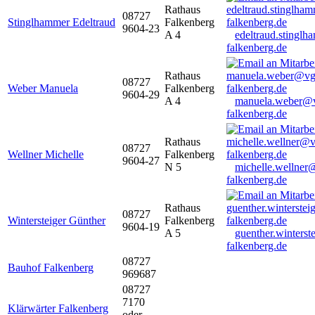
Rathaus
08727
Stinglhammer Edeltraud
Falkenberg
9604-23
A 4
edeltraud.stingl
falkenberg.de
Rathaus
08727
Weber Manuela
Falkenberg
9604-29
A 4
manuela.weber@
falkenberg.de
Rathaus
08727
Wellner Michelle
Falkenberg
9604-27
N 5
michelle.wellner
falkenberg.de
Rathaus
08727
Wintersteiger Günther
Falkenberg
9604-19
A 5
guenther.winters
falkenberg.de
08727
Bauhof Falkenberg
969687
08727
7170
Klärwärter Falkenberg
oder