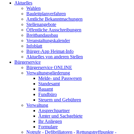
Aktuelles
Wahlen
Bauleitplanverfahren
Amtliche Bekanntmachungen
Stellenangebote
Öffentliche Ausschreibungen
Breitbandausbau
Veranstaltungskalender
Infoblatt
Bürger-App Heimat-Info
Aktuelles von anderen Stellen
Bürgerservice
Bürgerservice ONLINE
Verwaltungsgliederung
Melde- und Passwesen
Standesamt
Bauamt
Fundbüro
Steuern und Gebühren
Verwaltung
Ansprechpartner
Ämter und Sachgebiete
Ihr Anliegen
Formulare
Notrufe - Defibrillatoren - Rettungstreffpunkte -