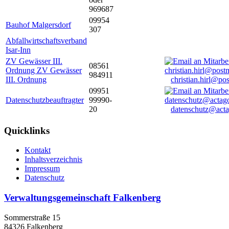
969687
09954
Bauhof Malgersdorf
307
Abfallwirtschaftsverband
Isar-Inn
ZV Gewässer III.
08561
Ordnung ZV Gewässer
984911
III. Ordnung
christian.hirl@po
09951
Datenschutzbeauftragter
99990-
20
datenschutz@acta
Quicklinks
Kontakt
Inhaltsverzeichnis
Impressum
Datenschutz
Verwaltungsgemeinschaft Falkenberg
Sommerstraße 15
84326 Falkenberg