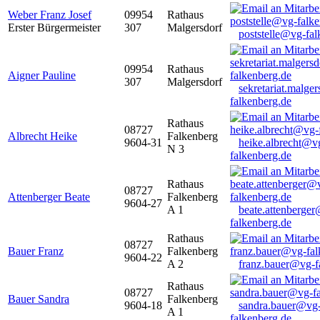
Weber Franz Josef
09954
Rathaus
Erster Bürgermeister
307
Malgersdorf
poststelle@vg-fal
09954
Rathaus
Aigner Pauline
307
Malgersdorf
sekretariat.malge
falkenberg.de
Rathaus
08727
Albrecht Heike
Falkenberg
9604-31
heike.albrecht@v
N 3
falkenberg.de
Rathaus
08727
Attenberger Beate
Falkenberg
9604-27
A 1
beate.attenberge
falkenberg.de
Rathaus
08727
Bauer Franz
Falkenberg
9604-22
A 2
franz.bauer@vg-f
Rathaus
08727
Bauer Sandra
Falkenberg
9604-18
sandra.bauer@vg
A 1
falkenberg.de