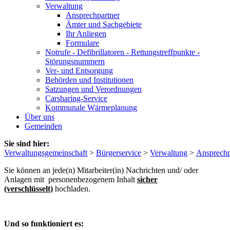
Verwaltung
Ansprechpartner
Ämter und Sachgebiete
Ihr Anliegen
Formulare
Notrufe - Defibrillatoren - Rettungstreffpunkte -
Störungsnummern
Ver- und Entsorgung
Behörden und Institutionen
Satzungen und Verordnungen
Carsharing-Service
Kommunale Wärmeplanung
Über uns
Gemeinden
Sie sind hier:
Verwaltungsgemeinschaft
>
Bürgerservice
>
Verwaltung
>
Ansprechp
Sie können an jede(n) Mitarbeiter(in) Nachrichten und/ oder
Anlagen mit personenbezogenem Inhalt
sicher
(verschlüsselt)
hochladen.
Und so funktioniert es: