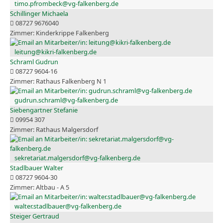
timo.pfrombeck@vg-falkenberg.de
Schillinger Michaela
08727 9676040
Kinderkrippe Falkenberg
leitung@kikri-falkenberg.de
Schraml Gudrun
08727 9604-16
Rathaus Falkenberg N 1
gudrun.schraml@vg-falkenberg.de
Siebengartner Stefanie
09954 307
Rathaus Malgersdorf
sekretariat.malgersdorf@vg-falkenberg.de
Stadlbauer Walter
08727 9604-30
Altbau - A 5
walter.stadlbauer@vg-falkenberg.de
Steiger Gertraud