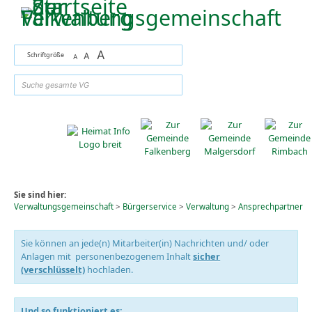
Zum Inhalt
,
zur Navigation
oder
zur Startseite
springen.
A
Schriftgröße
A
A
suchen
Sie sind hier:
Verwaltungsgemeinschaft
>
Bürgerservice
>
Verwaltung
>
Ansprechpartner
Sie können an jede(n) Mitarbeiter(in) Nachrichten und/ oder
Anlagen mit personenbezogenem Inhalt
sicher
(verschlüsselt)
hochladen.
Und so funktioniert es: