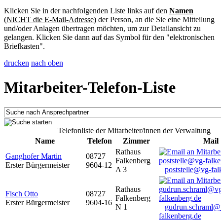
Klicken Sie in der nachfolgenden Liste links auf den
Namen
(
NICHT die E-Mail-Adresse
) der Person, an die Sie eine Mitteilung
und/oder Anlagen übertragen möchten, um zur Detailansicht zu
gelangen. Klicken Sie dann auf das Symbol für den "elektronischen
Briefkasten".
drucken
nach oben
Mitarbeiter-Telefon-Liste
Telefonliste der Mitarbeiter/innen der Verwaltung
Name
Telefon
Zimmer
Mail
Rathaus
Ganghofer Martin
08727
Falkenberg
Erster Bürgermeister
9604-12
A 3
poststelle@vg-fal
Rathaus
Fisch Otto
08727
Falkenberg
Erster Bürgermeister
9604-16
N 1
gudrun.schraml@
falkenberg.de