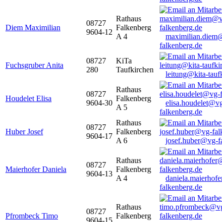
Rathaus
08727
Diem Maximilian
Falkenberg
9604-12
A 4
maximilian.diem
falkenberg.de
08727
KiTa
Fuchsgruber Anita
280
Taufkirchen
leitung@kita-tauf
Rathaus
08727
Houdelet Elisa
Falkenberg
9604-30
elisa.houdelet@v
A 5
falkenberg.de
Rathaus
08727
Huber Josef
Falkenberg
9604-17
A 6
josef.huber@vg-f
Rathaus
08727
Maierhofer Daniela
Falkenberg
9604-13
A 4
daniela.maierhof
falkenberg.de
Rathaus
08727
Pfrombeck Timo
Falkenberg
9604-15