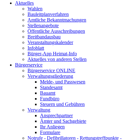
Aktuelles
Wahlen
Bauleitplanverfahren
Amtliche Bekanntmachungen
Stellenangebote
Öffentliche Ausschreibungen
Breitbandausbau
Veranstaltungskalender
Infoblatt
Bürger-App Heimat-Info
Aktuelles von anderen Stellen
Bürgerservice
Bürgerservice ONLINE
Verwaltungsgliederung
Melde- und Passwesen
Standesamt
Bauamt
Fundbüro
Steuern und Gebühren
Verwaltung
Ansprechpartner
Ämter und Sachgebiete
Ihr Anliegen
Formulare
Notrufe - Defibrillatoren - Rettungstreffpunkte -