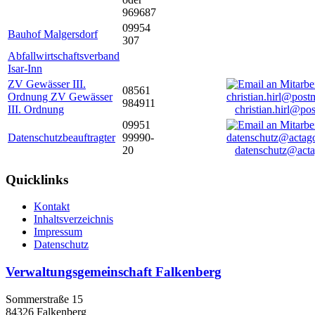
969687
09954
Bauhof Malgersdorf
307
Abfallwirtschaftsverband
Isar-Inn
ZV Gewässer III.
08561
Ordnung ZV Gewässer
984911
III. Ordnung
christian.hirl@po
09951
Datenschutzbeauftragter
99990-
20
datenschutz@acta
Quicklinks
Kontakt
Inhaltsverzeichnis
Impressum
Datenschutz
Verwaltungsgemeinschaft Falkenberg
Sommerstraße 15
84326 Falkenberg