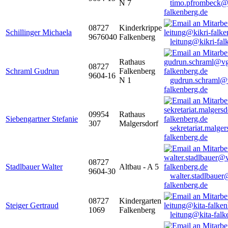
N 7
timo.pfrombeck@
falkenberg.de
08727
Kinderkrippe
Schillinger Michaela
9676040
Falkenberg
leitung@kikri-fal
Rathaus
08727
Schraml Gudrun
Falkenberg
9604-16
N 1
gudrun.schraml@
falkenberg.de
09954
Rathaus
Siebengartner Stefanie
307
Malgersdorf
sekretariat.malge
falkenberg.de
08727
Stadlbauer Walter
Altbau - A 5
9604-30
walter.stadlbaue
falkenberg.de
08727
Kindergarten
Steiger Gertraud
1069
Falkenberg
leitung@kita-falk