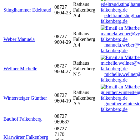
Rathaus
08727
Stinglhammer Edeltraud
Falkenberg
9604-23
A 4
edeltraud.stingl
falkenberg.de
Rathaus
08727
Weber Manuela
Falkenberg
9604-29
A 4
manuela.weber@
falkenberg.de
Rathaus
08727
Wellner Michelle
Falkenberg
9604-27
N 5
michelle.wellner
falkenberg.de
Rathaus
08727
Wintersteiger Günther
Falkenberg
9604-19
A 5
guenther.winters
falkenberg.de
08727
Bauhof Falkenberg
969687
08727
7170
Klärwärter Falkenberg
oder