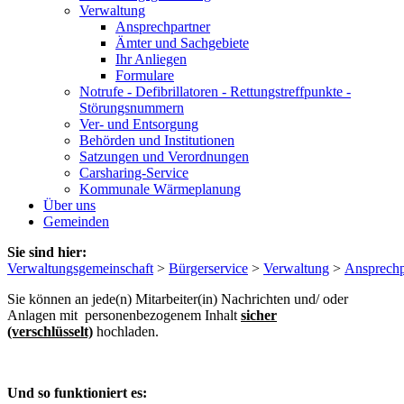
Verwaltung
Ansprechpartner
Ämter und Sachgebiete
Ihr Anliegen
Formulare
Notrufe - Defibrillatoren - Rettungstreffpunkte -
Störungsnummern
Ver- und Entsorgung
Behörden und Institutionen
Satzungen und Verordnungen
Carsharing-Service
Kommunale Wärmeplanung
Über uns
Gemeinden
Sie sind hier:
Verwaltungsgemeinschaft
>
Bürgerservice
>
Verwaltung
>
Ansprechp
Sie können an jede(n) Mitarbeiter(in) Nachrichten und/ oder
Anlagen mit personenbezogenem Inhalt
sicher
(verschlüsselt)
hochladen.
Und so funktioniert es: