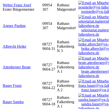
Weber Franz Josef
09954
Rathaus
Erster Bürgermeister
307
Malgersdorf
poststelle@vg-fal
09954
Rathaus
Aigner Pauline
307
Malgersdorf
sekretariat.malge
falkenberg.de
Rathaus
08727
Albrecht Heike
Falkenberg
9604-31
heike.albrecht@v
N 3
falkenberg.de
Rathaus
08727
Attenberger Beate
Falkenberg
9604-27
A 1
beate.attenberge
falkenberg.de
Rathaus
08727
Bauer Franz
Falkenberg
9604-22
A 2
franz.bauer@vg-f
Rathaus
08727
Bauer Sandra
Falkenberg
9604-18
sandra.bauer@vg
A 1
falkenberg.de