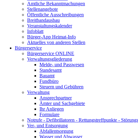
Amtliche Bekanntmachungen
Stellenangebote
Öffentliche Ausschreibungen
Breitbandausbau
Veranstaltungskalender
Infoblatt
Bürger-App Heimat-Info
Aktuelles von anderen Stellen
Bürgerservice
Bürgerservice ONLINE
Verwaltungsgliederung
Melde- und Passwesen
Standesamt
Bauamt
Fundbüro
Steuern und Gebühren
Verwaltung
Ansprechpartner
Ämter und Sachgebiete
Ihr Anliegen
Formulare
Notrufe - Defibrillatoren - Rettungstreffpunkte - Störu
Ver- und Entsorgung
Abfallentsorgung
Wasser und Abwasser