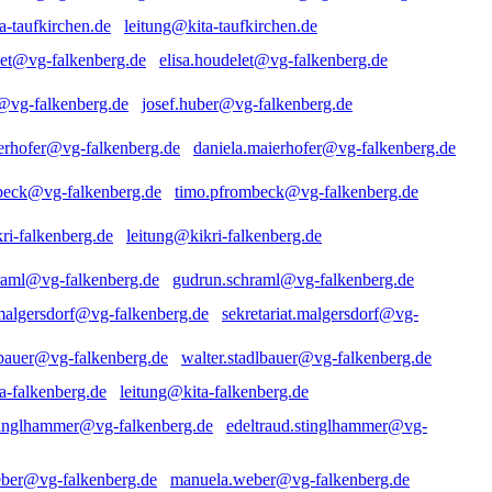
leitung@kita-taufkirchen.de
elisa.houdelet@vg-falkenberg.de
josef.huber@vg-falkenberg.de
daniela.maierhofer@vg-falkenberg.de
timo.pfrombeck@vg-falkenberg.de
leitung@kikri-falkenberg.de
gudrun.schraml@vg-falkenberg.de
sekretariat.malgersdorf@vg-
walter.stadlbauer@vg-falkenberg.de
leitung@kita-falkenberg.de
edeltraud.stinglhammer@vg-
manuela.weber@vg-falkenberg.de