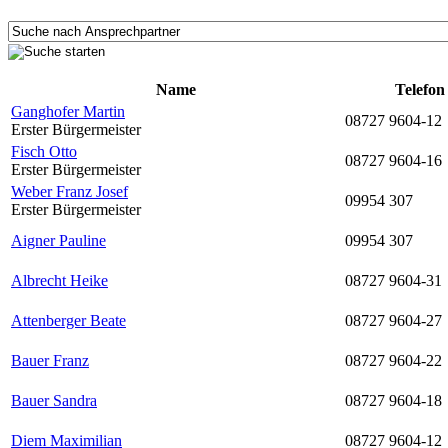
Name
Telefon
Ganghofer Martin
08727 9604-12
Erster Bürgermeister
Fisch Otto
08727 9604-16
Erster Bürgermeister
Weber Franz Josef
09954 307
Erster Bürgermeister
Aigner Pauline
09954 307
Albrecht Heike
08727 9604-31
Attenberger Beate
08727 9604-27
Bauer Franz
08727 9604-22
Bauer Sandra
08727 9604-18
Diem Maximilian
08727 9604-12