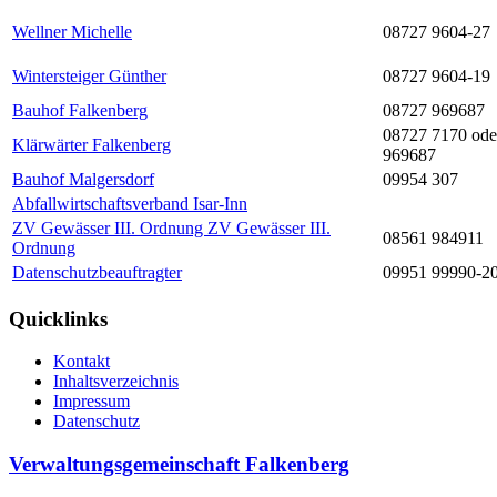
Wellner Michelle
08727 9604-27
Wintersteiger Günther
08727 9604-19
Bauhof Falkenberg
08727 969687
08727 7170 ode
Klärwärter Falkenberg
969687
Bauhof Malgersdorf
09954 307
Abfallwirtschaftsverband Isar-Inn
ZV Gewässer III. Ordnung ZV Gewässer III.
08561 984911
Ordnung
Datenschutzbeauftragter
09951 99990-2
Quicklinks
Kontakt
Inhaltsverzeichnis
Impressum
Datenschutz
Verwaltungsgemeinschaft Falkenberg