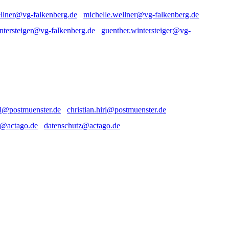
michelle.wellner@vg-falkenberg.de
guenther.wintersteiger@vg-
christian.hirl@postmuenster.de
datenschutz@actago.de