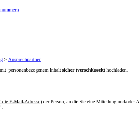
ngsnummern
ng
>
Ansprechpartner
n mit personenbezogenem Inhalt
sicher (verschlüsselt)
hochladen.
die E-Mail-Adresse
) der Person, an die Sie eine Mitteilung und/oder
".