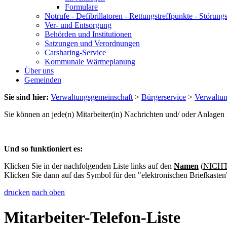
Formulare
Notrufe - Defibrillatoren - Rettungstreffpunkte - Störu
Ver- und Entsorgung
Behörden und Institutionen
Satzungen und Verordnungen
Carsharing-Service
Kommunale Wärmeplanung
Über uns
Gemeinden
Sie sind hier:
Verwaltungsgemeinschaft
>
Bürgerservice
>
Verwaltu
Sie können an jede(n) Mitarbeiter(in) Nachrichten und/ oder Anlage
Und so funktioniert es:
Klicken Sie in der nachfolgenden Liste links auf den
Namen
(
NICHT 
Klicken Sie dann auf das Symbol für den "elektronischen Briefkasten
drucken
nach oben
Mitarbeiter-Telefon-Liste