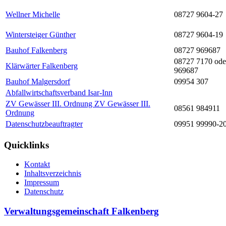
Wellner Michelle
08727 9604-27
Wintersteiger Günther
08727 9604-19
Bauhof Falkenberg
08727 969687
08727 7170 ode
Klärwärter Falkenberg
969687
Bauhof Malgersdorf
09954 307
Abfallwirtschaftsverband Isar-Inn
ZV Gewässer III. Ordnung ZV Gewässer III.
08561 984911
Ordnung
Datenschutzbeauftragter
09951 99990-2
Quicklinks
Kontakt
Inhaltsverzeichnis
Impressum
Datenschutz
Verwaltungsgemeinschaft Falkenberg