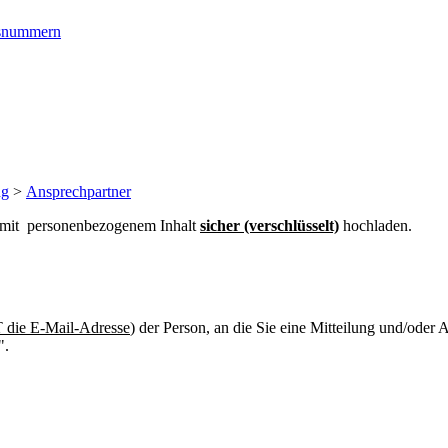
ngsnummern
ng
>
Ansprechpartner
n mit personenbezogenem Inhalt
sicher (verschlüsselt)
hochladen.
die E-Mail-Adresse
) der Person, an die Sie eine Mitteilung und/oder
".