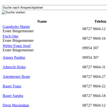
Name
Telefon
Ganghofer Martin
08727 9604-12
Erster Bürgermeister
Fisch Otto
08727 9604-16
Erster Bürgermeister
Weber Franz Josef
09954 307
Erster Bürgermeister
Aigner Pauline
09954 307
Albrecht Heike
08727 9604-31
Attenberger Beate
08727 9604-27
Bauer Franz
08727 9604-22
Bauer Sandra
08727 9604-18
Diem Maximilian
08727 9604-12