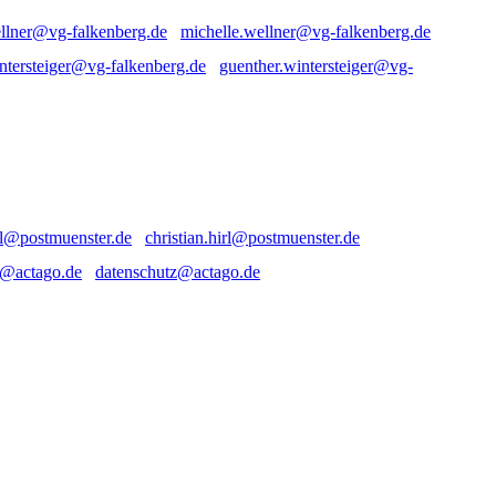
michelle.wellner@vg-falkenberg.de
guenther.wintersteiger@vg-
christian.hirl@postmuenster.de
datenschutz@actago.de