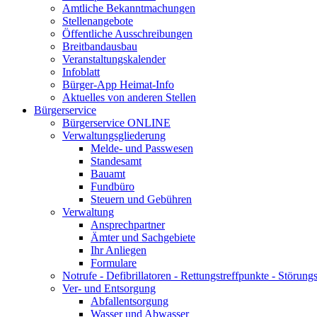
Amtliche Bekanntmachungen
Stellenangebote
Öffentliche Ausschreibungen
Breitbandausbau
Veranstaltungskalender
Infoblatt
Bürger-App Heimat-Info
Aktuelles von anderen Stellen
Bürgerservice
Bürgerservice ONLINE
Verwaltungsgliederung
Melde- und Passwesen
Standesamt
Bauamt
Fundbüro
Steuern und Gebühren
Verwaltung
Ansprechpartner
Ämter und Sachgebiete
Ihr Anliegen
Formulare
Notrufe - Defibrillatoren - Rettungstreffpunkte - Störu
Ver- und Entsorgung
Abfallentsorgung
Wasser und Abwasser