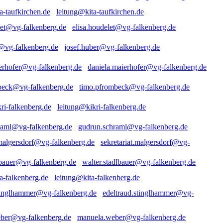
leitung@kita-taufkirchen.de
elisa.houdelet@vg-falkenberg.de
josef.huber@vg-falkenberg.de
daniela.maierhofer@vg-falkenberg.de
timo.pfrombeck@vg-falkenberg.de
leitung@kikri-falkenberg.de
gudrun.schraml@vg-falkenberg.de
sekretariat.malgersdorf@vg-
walter.stadlbauer@vg-falkenberg.de
leitung@kita-falkenberg.de
edeltraud.stinglhammer@vg-
manuela.weber@vg-falkenberg.de