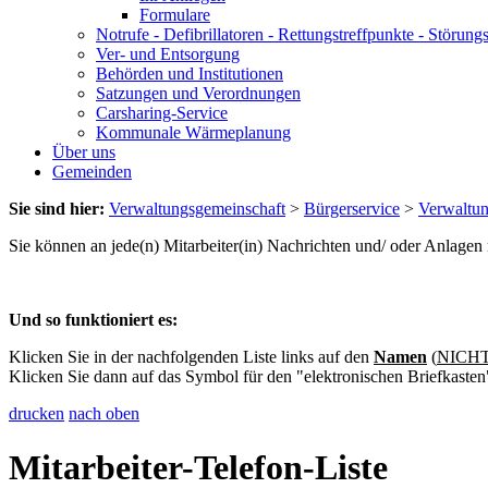
Formulare
Notrufe - Defibrillatoren - Rettungstreffpunkte - Störu
Ver- und Entsorgung
Behörden und Institutionen
Satzungen und Verordnungen
Carsharing-Service
Kommunale Wärmeplanung
Über uns
Gemeinden
Sie sind hier:
Verwaltungsgemeinschaft
>
Bürgerservice
>
Verwaltu
Sie können an jede(n) Mitarbeiter(in) Nachrichten und/ oder Anlage
Und so funktioniert es:
Klicken Sie in der nachfolgenden Liste links auf den
Namen
(
NICHT 
Klicken Sie dann auf das Symbol für den "elektronischen Briefkasten
drucken
nach oben
Mitarbeiter-Telefon-Liste