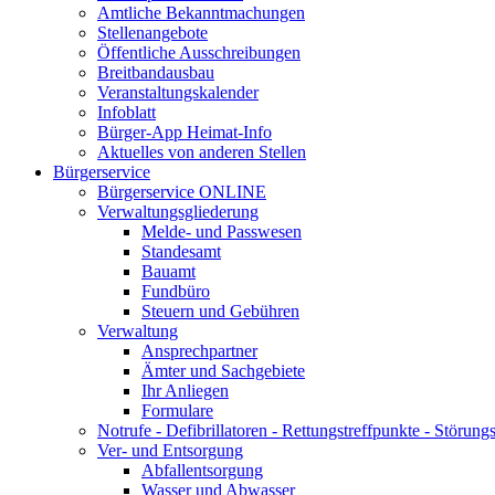
Amtliche Bekanntmachungen
Stellenangebote
Öffentliche Ausschreibungen
Breitbandausbau
Veranstaltungskalender
Infoblatt
Bürger-App Heimat-Info
Aktuelles von anderen Stellen
Bürgerservice
Bürgerservice ONLINE
Verwaltungsgliederung
Melde- und Passwesen
Standesamt
Bauamt
Fundbüro
Steuern und Gebühren
Verwaltung
Ansprechpartner
Ämter und Sachgebiete
Ihr Anliegen
Formulare
Notrufe - Defibrillatoren - Rettungstreffpunkte - Störu
Ver- und Entsorgung
Abfallentsorgung
Wasser und Abwasser