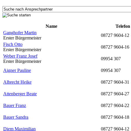
Name
Telefon
Ganghofer Martin
08727 9604-12
Erster Bürgermeister
Fisch Otto
08727 9604-16
Erster Bürgermeister
Weber Franz Josef
09954 307
Erster Bürgermeister
Aigner Pauline
09954 307
Albrecht Heike
08727 9604-31
Attenberger Beate
08727 9604-27
Bauer Franz
08727 9604-22
Bauer Sandra
08727 9604-18
Diem Maximilian
08727 9604-12