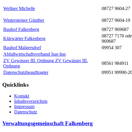
Wellner Michelle
08727 9604-27
Wintersteiger Günther
08727 9604-19
Bauhof Falkenberg
08727 969687
08727 7170 ode
Klärwärter Falkenberg
969687
Bauhof Malgersdorf
09954 307
Abfallwirtschaftsverband Isar-Inn
ZV Gewässer III. Ordnung ZV Gewässer III.
08561 984911
Ordnung
Datenschutzbeauftragter
09951 99990-2
Quicklinks
Kontakt
Inhaltsverzeichnis
Impressum
Datenschutz
Verwaltungsgemeinschaft Falkenberg