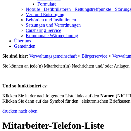
Formulare
Notrufe - Defibrillatoren - Rettungstreffpunkte - Störu
Ver- und Entsorgung
Behörden und Institutionen
Satzungen und Verordnungen
Carsharing-Service
Kommunale Wärmeplanung
Über uns
Gemeinden
Sie sind hier:
Verwaltungsgemeinschaft
>
Bürgerservice
>
Verwaltu
Sie können an jede(n) Mitarbeiter(in) Nachrichten und/ oder Anlage
Und so funktioniert es:
Klicken Sie in der nachfolgenden Liste links auf den
Namen
(
NICHT 
Klicken Sie dann auf das Symbol für den "elektronischen Briefkasten
drucken
nach oben
Mitarbeiter-Telefon-Liste