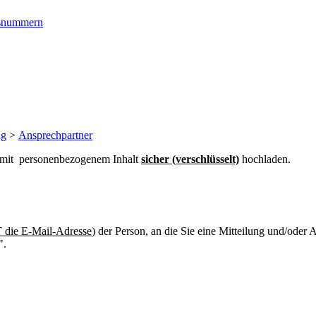
ngsnummern
ng
>
Ansprechpartner
n mit personenbezogenem Inhalt
sicher (verschlüsselt)
hochladen.
die E-Mail-Adresse
) der Person, an die Sie eine Mitteilung und/oder
".