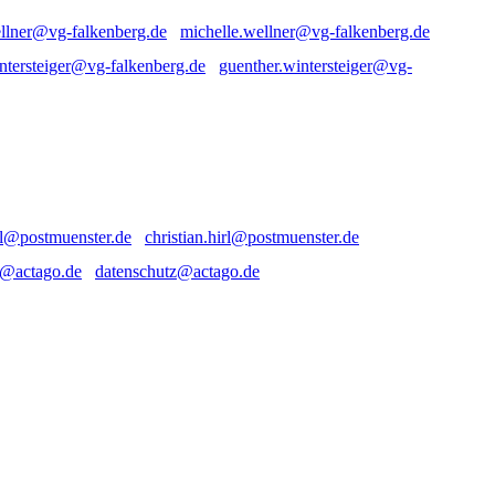
michelle.wellner@vg-falkenberg.de
guenther.wintersteiger@vg-
christian.hirl@postmuenster.de
datenschutz@actago.de