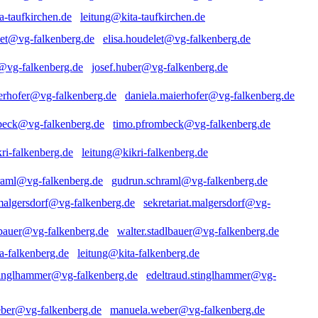
leitung@kita-taufkirchen.de
elisa.houdelet@vg-falkenberg.de
josef.huber@vg-falkenberg.de
daniela.maierhofer@vg-falkenberg.de
timo.pfrombeck@vg-falkenberg.de
leitung@kikri-falkenberg.de
gudrun.schraml@vg-falkenberg.de
sekretariat.malgersdorf@vg-
walter.stadlbauer@vg-falkenberg.de
leitung@kita-falkenberg.de
edeltraud.stinglhammer@vg-
manuela.weber@vg-falkenberg.de