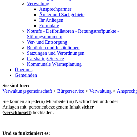
Verwaltung
Ansprechpartner
Ämter und Sachgebiete
Ihr Anliegen
Formulare
Notrufe - Defibrillatoren - Rettungstreffpunkte -
Störungsnummern
Ver- und Entsorgung
Behörden und Institutionen
Satzungen und Verordnungen
Carsharing-Service
Kommunale Wärmeplanung
Über uns
Gemeinden
Sie sind hier:
Verwaltungsgemeinschaft
>
Bürgerservice
>
Verwaltung
>
Ansprechp
Sie können an jede(n) Mitarbeiter(in) Nachrichten und/ oder
Anlagen mit personenbezogenem Inhalt
sicher
(verschlüsselt)
hochladen.
Und so funktioniert es: