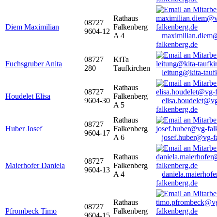
Rathaus
08727
Diem Maximilian
Falkenberg
9604-12
A 4
maximilian.diem
falkenberg.de
08727
KiTa
Fuchsgruber Anita
280
Taufkirchen
leitung@kita-tauf
Rathaus
08727
Houdelet Elisa
Falkenberg
9604-30
elisa.houdelet@v
A 5
falkenberg.de
Rathaus
08727
Huber Josef
Falkenberg
9604-17
A 6
josef.huber@vg-f
Rathaus
08727
Maierhofer Daniela
Falkenberg
9604-13
A 4
daniela.maierhof
falkenberg.de
Rathaus
08727
Pfrombeck Timo
Falkenberg
9604-15