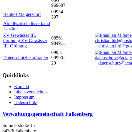
969687
09954
Bauhof Malgersdorf
307
Abfallwirtschaftsverband
Isar-Inn
ZV Gewässer III.
08561
Ordnung ZV Gewässer
984911
III. Ordnung
christian.hirl@po
09951
Datenschutzbeauftragter
99990-
20
datenschutz@acta
Quicklinks
Kontakt
Inhaltsverzeichnis
Impressum
Datenschutz
Verwaltungsgemeinschaft Falkenberg
Sommerstraße 15
84326 Falkenberg