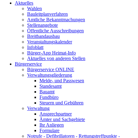
Aktuelles
Wahlen
Bauleitplanverfahren
Amtliche Bekanntmachungen
Stellenangebote
Öffentliche Ausschreibungen
Breitbandausbau
Veranstaltungskalender
Infoblatt
Bürger-App Heimat-Info
Aktuelles von anderen Stellen
Bürgerservice
Bürgerservice ONLINE
Verwaltungsgliederung
Melde- und Passwesen
Standesamt
Bauamt
Fundbüro
Steuern und Gebühren
Verwaltung
Ansprechpartner
Ämter und Sachgebiete
Ihr Anliegen
Formulare
Notrufe - Defibrillatoren - Rettungstreffpunkte -