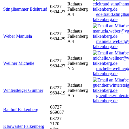
Rathaus
08727
Stinglhammer Edeltraud
Falkenberg
9604-23
A 4
edeltraud.stingl
falkenberg.de
Rathaus
08727
Weber Manuela
Falkenberg
9604-29
A 4
manuela.weber@
falkenberg.de
Rathaus
08727
Wellner Michelle
Falkenberg
9604-27
N 5
michelle.wellner
falkenberg.de
Rathaus
08727
Wintersteiger Günther
Falkenberg
9604-19
A 5
guenther.winters
falkenberg.de
08727
Bauhof Falkenberg
969687
08727
7170
Klärwärter Falkenberg
oder