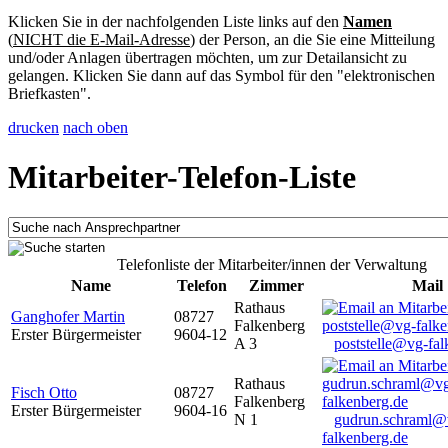
Klicken Sie in der nachfolgenden Liste links auf den
Namen
(
NICHT die E-Mail-Adresse
) der Person, an die Sie eine Mitteilung
und/oder Anlagen übertragen möchten, um zur Detailansicht zu
gelangen. Klicken Sie dann auf das Symbol für den "elektronischen
Briefkasten".
drucken
nach oben
Mitarbeiter-Telefon-Liste
Telefonliste der Mitarbeiter/innen der Verwaltung
Name
Telefon
Zimmer
Mail
Rathaus
Ganghofer Martin
08727
Falkenberg
Erster Bürgermeister
9604-12
A 3
poststelle@vg-fal
Rathaus
Fisch Otto
08727
Falkenberg
Erster Bürgermeister
9604-16
N 1
gudrun.schraml@
falkenberg.de