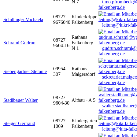
N 7
timo.pfrombeck@
falkenberg.de
08727
Kinderkrippe
Schillinger Michaela
9676040
Falkenberg
leitung@kikri-fal
Rathaus
08727
Schraml Gudrun
Falkenberg
9604-16
N 1
gudrun.schraml@
falkenberg.de
09954
Rathaus
Siebengartner Stefanie
307
Malgersdorf
sekretariat.malge
falkenberg.de
08727
Stadlbauer Walter
Altbau - A 5
9604-30
walter.stadlbaue
falkenberg.de
08727
Kindergarten
Steiger Gertraud
1069
Falkenberg
leitung@kita-falk