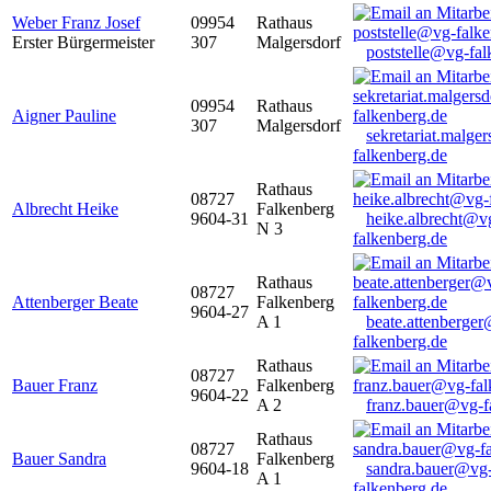
Weber Franz Josef
09954
Rathaus
Erster Bürgermeister
307
Malgersdorf
poststelle@vg-fal
09954
Rathaus
Aigner Pauline
307
Malgersdorf
sekretariat.malge
falkenberg.de
Rathaus
08727
Albrecht Heike
Falkenberg
9604-31
heike.albrecht@v
N 3
falkenberg.de
Rathaus
08727
Attenberger Beate
Falkenberg
9604-27
A 1
beate.attenberge
falkenberg.de
Rathaus
08727
Bauer Franz
Falkenberg
9604-22
A 2
franz.bauer@vg-f
Rathaus
08727
Bauer Sandra
Falkenberg
9604-18
sandra.bauer@vg
A 1
falkenberg.de