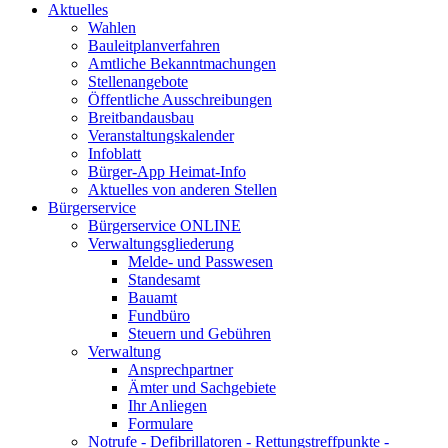
Aktuelles
Wahlen
Bauleitplanverfahren
Amtliche Bekanntmachungen
Stellenangebote
Öffentliche Ausschreibungen
Breitbandausbau
Veranstaltungskalender
Infoblatt
Bürger-App Heimat-Info
Aktuelles von anderen Stellen
Bürgerservice
Bürgerservice ONLINE
Verwaltungsgliederung
Melde- und Passwesen
Standesamt
Bauamt
Fundbüro
Steuern und Gebühren
Verwaltung
Ansprechpartner
Ämter und Sachgebiete
Ihr Anliegen
Formulare
Notrufe - Defibrillatoren - Rettungstreffpunkte -