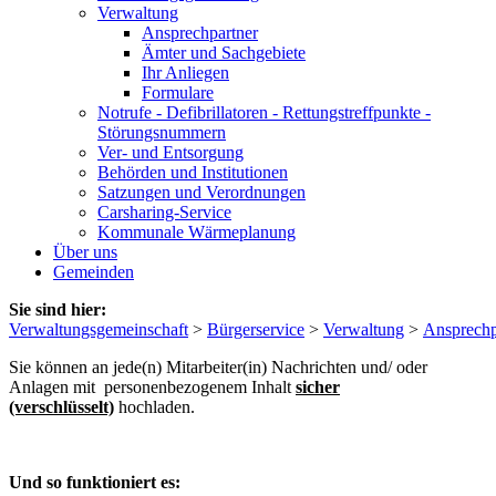
Verwaltung
Ansprechpartner
Ämter und Sachgebiete
Ihr Anliegen
Formulare
Notrufe - Defibrillatoren - Rettungstreffpunkte -
Störungsnummern
Ver- und Entsorgung
Behörden und Institutionen
Satzungen und Verordnungen
Carsharing-Service
Kommunale Wärmeplanung
Über uns
Gemeinden
Sie sind hier:
Verwaltungsgemeinschaft
>
Bürgerservice
>
Verwaltung
>
Ansprechp
Sie können an jede(n) Mitarbeiter(in) Nachrichten und/ oder
Anlagen mit personenbezogenem Inhalt
sicher
(verschlüsselt)
hochladen.
Und so funktioniert es: