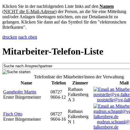
Klicken Sie in der nachfolgenden Liste links auf den
Namen
(
NICHT die E-Mail-Adresse
) der Person, an die Sie eine Mitteilung
und/oder Anlagen übertragen möchten, um zur Detailansicht zu
gelangen. Klicken Sie dann auf das Symbol für den "elektronischen
Briefkasten".
drucken
nach oben
Mitarbeiter-Telefon-Liste
Telefonliste der Mitarbeiter/innen der Verwaltung
Name
Telefon
Zimmer
Mail
Rathaus
Ganghofer Martin
08727
Falkenberg
Erster Bürgermeister
9604-12
A 3
poststelle@vg-fal
Rathaus
Fisch Otto
08727
Falkenberg
Erster Bürgermeister
9604-16
N 1
gudrun.schraml@
falkenberg.de