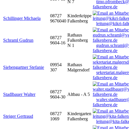
N 7
timo.pfrombeck@
falkenberg.de
08727
Kinderkrippe
Schillinger Michaela
9676040
Falkenberg
leitung@kikri-fal
Rathaus
08727
Schraml Gudrun
Falkenberg
9604-16
N 1
gudrun.schraml@
falkenberg.de
09954
Rathaus
Siebengartner Stefanie
307
Malgersdorf
sekretariat.malge
falkenberg.de
08727
Stadlbauer Walter
Altbau - A 5
9604-30
walter.stadlbaue
falkenberg.de
08727
Kindergarten
Steiger Gertraud
1069
Falkenberg
leitung@kita-falk