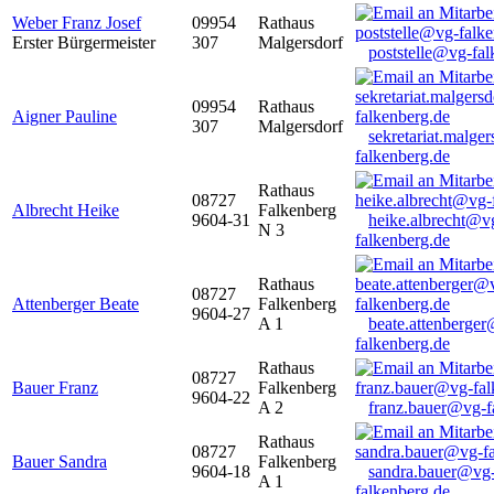
Weber Franz Josef
09954
Rathaus
Erster Bürgermeister
307
Malgersdorf
poststelle@vg-fal
09954
Rathaus
Aigner Pauline
307
Malgersdorf
sekretariat.malge
falkenberg.de
Rathaus
08727
Albrecht Heike
Falkenberg
9604-31
heike.albrecht@v
N 3
falkenberg.de
Rathaus
08727
Attenberger Beate
Falkenberg
9604-27
A 1
beate.attenberge
falkenberg.de
Rathaus
08727
Bauer Franz
Falkenberg
9604-22
A 2
franz.bauer@vg-f
Rathaus
08727
Bauer Sandra
Falkenberg
9604-18
sandra.bauer@vg
A 1
falkenberg.de