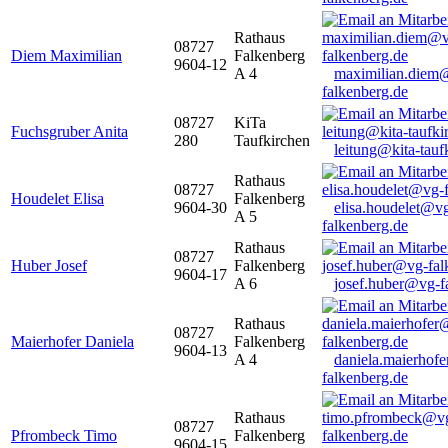
Rathaus
08727
Diem Maximilian
Falkenberg
9604-12
A 4
maximilian.diem
falkenberg.de
08727
KiTa
Fuchsgruber Anita
280
Taufkirchen
leitung@kita-tauf
Rathaus
08727
Houdelet Elisa
Falkenberg
9604-30
elisa.houdelet@v
A 5
falkenberg.de
Rathaus
08727
Huber Josef
Falkenberg
9604-17
A 6
josef.huber@vg-f
Rathaus
08727
Maierhofer Daniela
Falkenberg
9604-13
A 4
daniela.maierhof
falkenberg.de
Rathaus
08727
Pfrombeck Timo
Falkenberg
9604-15