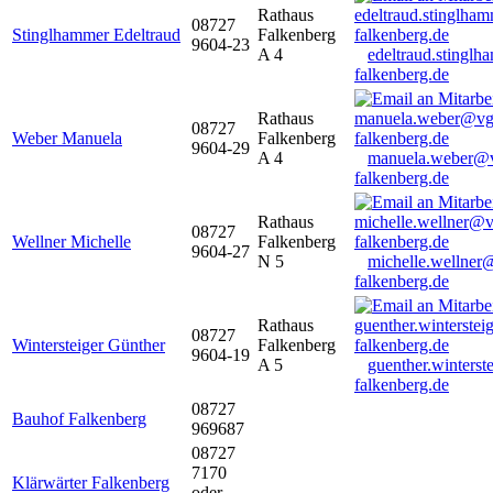
Rathaus
08727
Stinglhammer Edeltraud
Falkenberg
9604-23
A 4
edeltraud.stingl
falkenberg.de
Rathaus
08727
Weber Manuela
Falkenberg
9604-29
A 4
manuela.weber@
falkenberg.de
Rathaus
08727
Wellner Michelle
Falkenberg
9604-27
N 5
michelle.wellner
falkenberg.de
Rathaus
08727
Wintersteiger Günther
Falkenberg
9604-19
A 5
guenther.winters
falkenberg.de
08727
Bauhof Falkenberg
969687
08727
7170
Klärwärter Falkenberg
oder