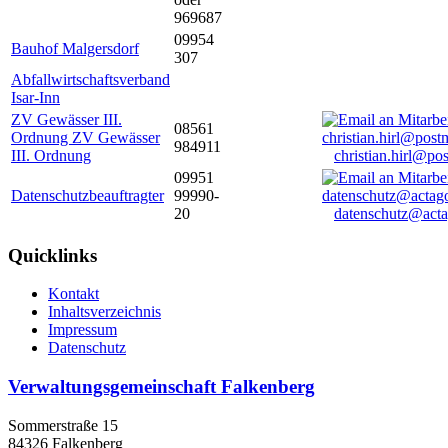
969687
09954
Bauhof Malgersdorf
307
Abfallwirtschaftsverband
Isar-Inn
ZV Gewässer III.
08561
Ordnung ZV Gewässer
984911
III. Ordnung
christian.hirl@po
09951
Datenschutzbeauftragter
99990-
20
datenschutz@acta
Quicklinks
Kontakt
Inhaltsverzeichnis
Impressum
Datenschutz
Verwaltungsgemeinschaft Falkenberg
Sommerstraße 15
84326 Falkenberg