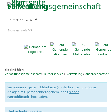
Zum Inhalt
,
zur Navigation
oder
zur Startseite
springen.
A
Schriftgröße
A
A
suchen
Sie sind hier:
Verwaltungsgemeinschaft
>
Bürgerservice
>
Verwaltung
>
Ansprechpartner
Sie können an jede(n) Mitarbeiter(in) Nachrichten und/ oder
Anlagen mit personenbezogenem Inhalt
sicher
(verschlüsselt)
hochladen.
Und so funktioniert es: