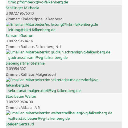
timo.pfrombeck@vg-falkenberg.de
Schillinger Michaela
08727 9676040
Kinderkrippe Falkenberg
leitung@kikri-falkenberg.de
Schraml Gudrun
08727 9604-16
Rathaus Falkenberg N 1
gudrun.schraml@vg-falkenberg.de
Siebengartner Stefanie
09954 307
Rathaus Malgersdorf
sekretariat.malgersdorf@vg-falkenberg.de
Stadlbauer Walter
08727 9604-30
Altbau - A 5
walter.stadlbauer@vg-falkenberg.de
Steiger Gertraud