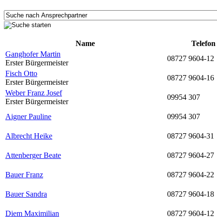
Name
Telefon
Ganghofer Martin
08727 9604-12
Erster Bürgermeister
Fisch Otto
08727 9604-16
Erster Bürgermeister
Weber Franz Josef
09954 307
Erster Bürgermeister
Aigner Pauline
09954 307
Albrecht Heike
08727 9604-31
Attenberger Beate
08727 9604-27
Bauer Franz
08727 9604-22
Bauer Sandra
08727 9604-18
Diem Maximilian
08727 9604-12