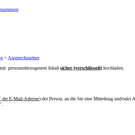
ngsnummern
ng
>
Ansprechpartner
n mit personenbezogenem Inhalt
sicher (verschlüsselt)
hochladen.
die E-Mail-Adresse
) der Person, an die Sie eine Mitteilung und/oder
".