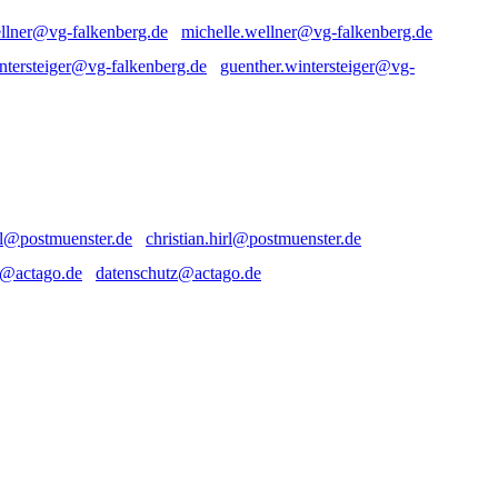
michelle.wellner@vg-falkenberg.de
guenther.wintersteiger@vg-
christian.hirl@postmuenster.de
datenschutz@actago.de