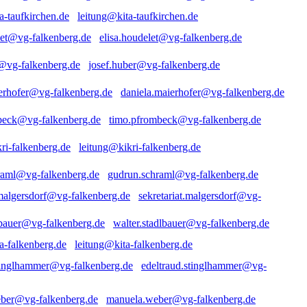
leitung@kita-taufkirchen.de
elisa.houdelet@vg-falkenberg.de
josef.huber@vg-falkenberg.de
daniela.maierhofer@vg-falkenberg.de
timo.pfrombeck@vg-falkenberg.de
leitung@kikri-falkenberg.de
gudrun.schraml@vg-falkenberg.de
sekretariat.malgersdorf@vg-
walter.stadlbauer@vg-falkenberg.de
leitung@kita-falkenberg.de
edeltraud.stinglhammer@vg-
manuela.weber@vg-falkenberg.de