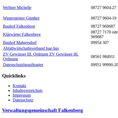
Wellner Michelle
08727 9604-27
Wintersteiger Günther
08727 9604-19
Bauhof Falkenberg
08727 969687
08727 7170 ode
Klärwärter Falkenberg
969687
Bauhof Malgersdorf
09954 307
Abfallwirtschaftsverband Isar-Inn
ZV Gewässer III. Ordnung ZV Gewässer III.
08561 984911
Ordnung
Datenschutzbeauftragter
09951 99990-2
Quicklinks
Kontakt
Inhaltsverzeichnis
Impressum
Datenschutz
Verwaltungsgemeinschaft Falkenberg