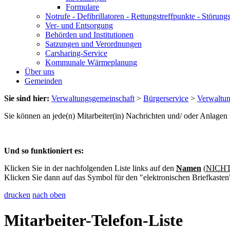
Formulare
Notrufe - Defibrillatoren - Rettungstreffpunkte - Störu
Ver- und Entsorgung
Behörden und Institutionen
Satzungen und Verordnungen
Carsharing-Service
Kommunale Wärmeplanung
Über uns
Gemeinden
Sie sind hier:
Verwaltungsgemeinschaft
>
Bürgerservice
>
Verwaltu
Sie können an jede(n) Mitarbeiter(in) Nachrichten und/ oder Anlage
Und so funktioniert es:
Klicken Sie in der nachfolgenden Liste links auf den
Namen
(
NICHT 
Klicken Sie dann auf das Symbol für den "elektronischen Briefkasten
drucken
nach oben
Mitarbeiter-Telefon-Liste