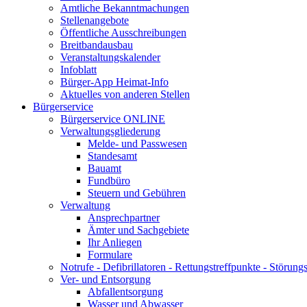
Amtliche Bekanntmachungen
Stellenangebote
Öffentliche Ausschreibungen
Breitbandausbau
Veranstaltungskalender
Infoblatt
Bürger-App Heimat-Info
Aktuelles von anderen Stellen
Bürgerservice
Bürgerservice ONLINE
Verwaltungsgliederung
Melde- und Passwesen
Standesamt
Bauamt
Fundbüro
Steuern und Gebühren
Verwaltung
Ansprechpartner
Ämter und Sachgebiete
Ihr Anliegen
Formulare
Notrufe - Defibrillatoren - Rettungstreffpunkte - Störu
Ver- und Entsorgung
Abfallentsorgung
Wasser und Abwasser