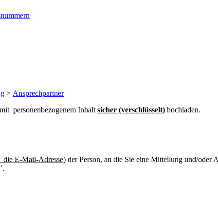
ngsnummern
ng
>
Ansprechpartner
n mit personenbezogenem Inhalt
sicher (verschlüsselt)
hochladen.
die E-Mail-Adresse
) der Person, an die Sie eine Mitteilung und/oder
".