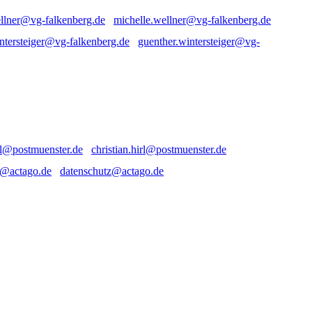
michelle.wellner@vg-falkenberg.de
guenther.wintersteiger@vg-
christian.hirl@postmuenster.de
datenschutz@actago.de