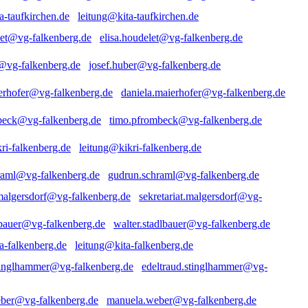
leitung@kita-taufkirchen.de
elisa.houdelet@vg-falkenberg.de
josef.huber@vg-falkenberg.de
daniela.maierhofer@vg-falkenberg.de
timo.pfrombeck@vg-falkenberg.de
leitung@kikri-falkenberg.de
gudrun.schraml@vg-falkenberg.de
sekretariat.malgersdorf@vg-
walter.stadlbauer@vg-falkenberg.de
leitung@kita-falkenberg.de
edeltraud.stinglhammer@vg-
manuela.weber@vg-falkenberg.de