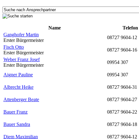
Name
Telefon
Ganghofer Martin
08727 9604-12
Erster Bürgermeister
Fisch Otto
08727 9604-16
Erster Bürgermeister
Weber Franz Josef
09954 307
Erster Bürgermeister
Aigner Pauline
09954 307
Albrecht Heike
08727 9604-31
Attenberger Beate
08727 9604-27
Bauer Franz
08727 9604-22
Bauer Sandra
08727 9604-18
Diem Maximilian
08727 9604-12