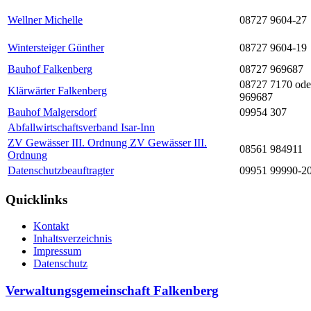
Wellner Michelle
08727 9604-27
Wintersteiger Günther
08727 9604-19
Bauhof Falkenberg
08727 969687
08727 7170 ode
Klärwärter Falkenberg
969687
Bauhof Malgersdorf
09954 307
Abfallwirtschaftsverband Isar-Inn
ZV Gewässer III. Ordnung ZV Gewässer III.
08561 984911
Ordnung
Datenschutzbeauftragter
09951 99990-2
Quicklinks
Kontakt
Inhaltsverzeichnis
Impressum
Datenschutz
Verwaltungsgemeinschaft Falkenberg