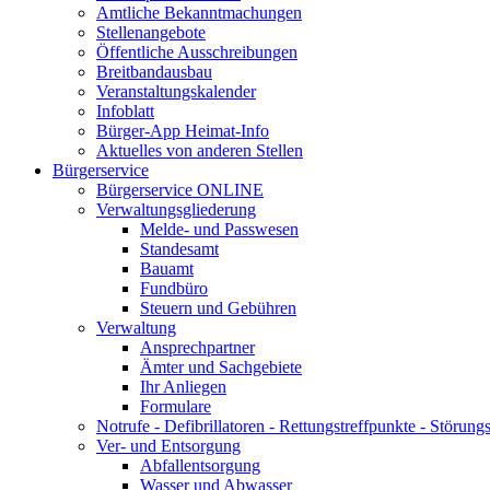
Amtliche Bekanntmachungen
Stellenangebote
Öffentliche Ausschreibungen
Breitbandausbau
Veranstaltungskalender
Infoblatt
Bürger-App Heimat-Info
Aktuelles von anderen Stellen
Bürgerservice
Bürgerservice ONLINE
Verwaltungsgliederung
Melde- und Passwesen
Standesamt
Bauamt
Fundbüro
Steuern und Gebühren
Verwaltung
Ansprechpartner
Ämter und Sachgebiete
Ihr Anliegen
Formulare
Notrufe - Defibrillatoren - Rettungstreffpunkte - Störu
Ver- und Entsorgung
Abfallentsorgung
Wasser und Abwasser