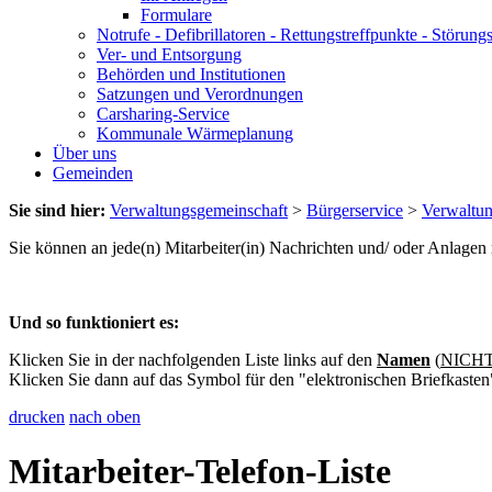
Formulare
Notrufe - Defibrillatoren - Rettungstreffpunkte - Störu
Ver- und Entsorgung
Behörden und Institutionen
Satzungen und Verordnungen
Carsharing-Service
Kommunale Wärmeplanung
Über uns
Gemeinden
Sie sind hier:
Verwaltungsgemeinschaft
>
Bürgerservice
>
Verwaltu
Sie können an jede(n) Mitarbeiter(in) Nachrichten und/ oder Anlage
Und so funktioniert es:
Klicken Sie in der nachfolgenden Liste links auf den
Namen
(
NICHT 
Klicken Sie dann auf das Symbol für den "elektronischen Briefkasten
drucken
nach oben
Mitarbeiter-Telefon-Liste