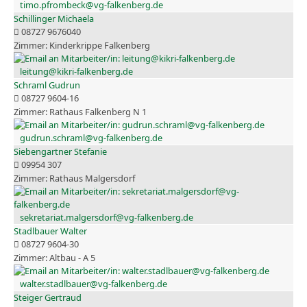
timo.pfrombeck@vg-falkenberg.de
Schillinger Michaela
08727 9676040
Kinderkrippe Falkenberg
leitung@kikri-falkenberg.de
Schraml Gudrun
08727 9604-16
Rathaus Falkenberg N 1
gudrun.schraml@vg-falkenberg.de
Siebengartner Stefanie
09954 307
Rathaus Malgersdorf
sekretariat.malgersdorf@vg-falkenberg.de
Stadlbauer Walter
08727 9604-30
Altbau - A 5
walter.stadlbauer@vg-falkenberg.de
Steiger Gertraud