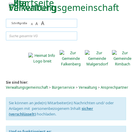
Zum Inhalt
,
zur Navigation
oder
zur Startseite
springen.
A
Schriftgröße
A
A
suchen
Sie sind hier:
Verwaltungsgemeinschaft
>
Bürgerservice
>
Verwaltung
>
Ansprechpartner
Sie können an jede(n) Mitarbeiter(in) Nachrichten und/ oder
Anlagen mit personenbezogenem Inhalt
sicher
(verschlüsselt)
hochladen.
Und so funktioniert es: