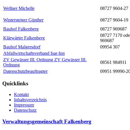
Wellner Michelle
08727 9604-27
Wintersteiger Günther
08727 9604-19
Bauhof Falkenberg
08727 969687
08727 7170 ode
Klärwärter Falkenberg
969687
Bauhof Malgersdorf
09954 307
Abfallwirtschaftsverband Isar-Inn
ZV Gewässer III. Ordnung ZV Gewässer III.
08561 984911
Ordnung
Datenschutzbeauftragter
09951 99990-2
Quicklinks
Kontakt
Inhaltsverzeichnis
Impressum
Datenschutz
Verwaltungsgemeinschaft Falkenberg