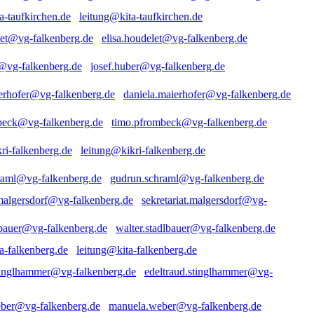
leitung@kita-taufkirchen.de
elisa.houdelet@vg-falkenberg.de
josef.huber@vg-falkenberg.de
daniela.maierhofer@vg-falkenberg.de
timo.pfrombeck@vg-falkenberg.de
leitung@kikri-falkenberg.de
gudrun.schraml@vg-falkenberg.de
sekretariat.malgersdorf@vg-
walter.stadlbauer@vg-falkenberg.de
leitung@kita-falkenberg.de
edeltraud.stinglhammer@vg-
manuela.weber@vg-falkenberg.de