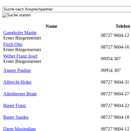
Name
Telefon
Ganghofer Martin
08727 9604-12
Erster Bürgermeister
Fisch Otto
08727 9604-16
Erster Bürgermeister
Weber Franz Josef
09954 307
Erster Bürgermeister
Aigner Pauline
09954 307
Albrecht Heike
08727 9604-31
Attenberger Beate
08727 9604-27
Bauer Franz
08727 9604-22
Bauer Sandra
08727 9604-18
Diem Maximilian
08727 9604-12