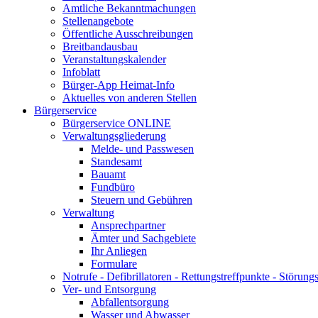
Amtliche Bekanntmachungen
Stellenangebote
Öffentliche Ausschreibungen
Breitbandausbau
Veranstaltungskalender
Infoblatt
Bürger-App Heimat-Info
Aktuelles von anderen Stellen
Bürgerservice
Bürgerservice ONLINE
Verwaltungsgliederung
Melde- und Passwesen
Standesamt
Bauamt
Fundbüro
Steuern und Gebühren
Verwaltung
Ansprechpartner
Ämter und Sachgebiete
Ihr Anliegen
Formulare
Notrufe - Defibrillatoren - Rettungstreffpunkte - Störu
Ver- und Entsorgung
Abfallentsorgung
Wasser und Abwasser