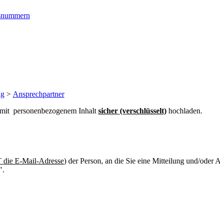
ngsnummern
ng
>
Ansprechpartner
n mit personenbezogenem Inhalt
sicher (verschlüsselt)
hochladen.
die E-Mail-Adresse
) der Person, an die Sie eine Mitteilung und/oder
".