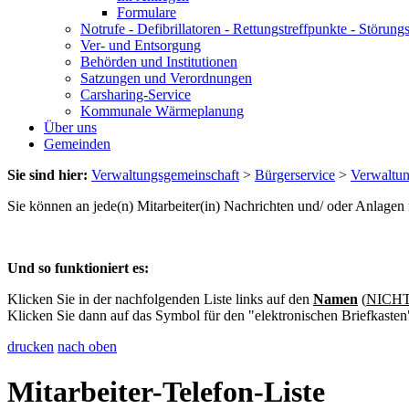
Formulare
Notrufe - Defibrillatoren - Rettungstreffpunkte - Störu
Ver- und Entsorgung
Behörden und Institutionen
Satzungen und Verordnungen
Carsharing-Service
Kommunale Wärmeplanung
Über uns
Gemeinden
Sie sind hier:
Verwaltungsgemeinschaft
>
Bürgerservice
>
Verwaltu
Sie können an jede(n) Mitarbeiter(in) Nachrichten und/ oder Anlage
Und so funktioniert es:
Klicken Sie in der nachfolgenden Liste links auf den
Namen
(
NICHT 
Klicken Sie dann auf das Symbol für den "elektronischen Briefkasten
drucken
nach oben
Mitarbeiter-Telefon-Liste