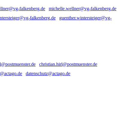
michelle.wellner@vg-falkenberg.de
guenther.wintersteiger@vg-
christian.hirl@postmuenster.de
datenschutz@actago.de