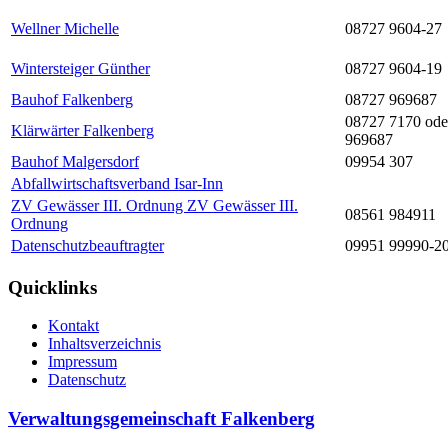
Wellner Michelle
08727 9604-27
Wintersteiger Günther
08727 9604-19
Bauhof Falkenberg
08727 969687
08727 7170 ode
Klärwärter Falkenberg
969687
Bauhof Malgersdorf
09954 307
Abfallwirtschaftsverband Isar-Inn
ZV Gewässer III. Ordnung ZV Gewässer III.
08561 984911
Ordnung
Datenschutzbeauftragter
09951 99990-2
Quicklinks
Kontakt
Inhaltsverzeichnis
Impressum
Datenschutz
Verwaltungsgemeinschaft Falkenberg