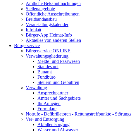
Amtliche Bekanntmachungen
Stellenangebote
Öffentliche Ausschreibungen
Breitbandausbau
Veranstaltungskalender
Infoblatt
Bürger-App Heimat-Info
Aktuelles von anderen Stellen
Bürgerservice
Bürgerservice ONLINE
Verwaltungsgliederung
Melde- und Passwesen
Standesamt
Bauamt
Fundbüro
Steuern und Gebühren
Verwaltung
Ansprechpartner
Ämter und Sachgebiete
Ihr Anliegen
Formulare
Notrufe - Defibrillatoren - Rettungstreffpunkte - Störu
Ver- und Entsorgung
Abfallentsorgung
Wasser und Abwasser