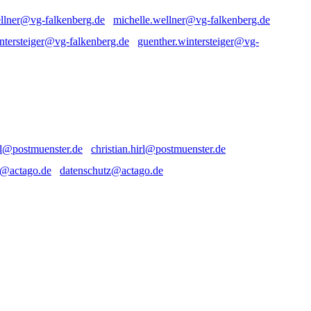
michelle.wellner@vg-falkenberg.de
guenther.wintersteiger@vg-
christian.hirl@postmuenster.de
datenschutz@actago.de