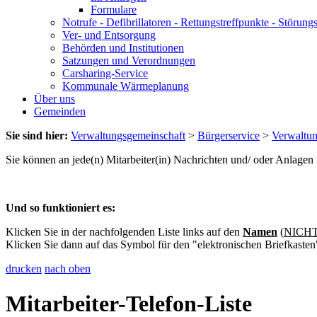
Formulare
Notrufe - Defibrillatoren - Rettungstreffpunkte - Störu
Ver- und Entsorgung
Behörden und Institutionen
Satzungen und Verordnungen
Carsharing-Service
Kommunale Wärmeplanung
Über uns
Gemeinden
Sie sind hier:
Verwaltungsgemeinschaft
>
Bürgerservice
>
Verwaltu
Sie können an jede(n) Mitarbeiter(in) Nachrichten und/ oder Anlage
Und so funktioniert es:
Klicken Sie in der nachfolgenden Liste links auf den
Namen
(
NICHT 
Klicken Sie dann auf das Symbol für den "elektronischen Briefkasten
drucken
nach oben
Mitarbeiter-Telefon-Liste