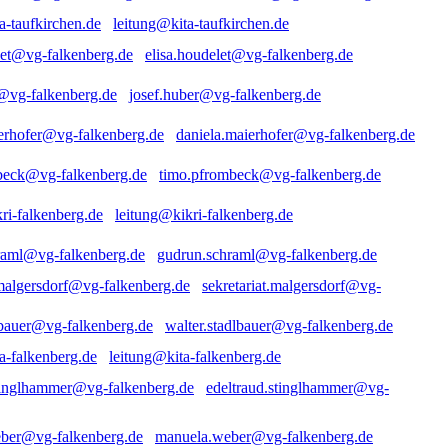
leitung@kita-taufkirchen.de
elisa.houdelet@vg-falkenberg.de
josef.huber@vg-falkenberg.de
daniela.maierhofer@vg-falkenberg.de
timo.pfrombeck@vg-falkenberg.de
leitung@kikri-falkenberg.de
gudrun.schraml@vg-falkenberg.de
sekretariat.malgersdorf@vg-
walter.stadlbauer@vg-falkenberg.de
leitung@kita-falkenberg.de
edeltraud.stinglhammer@vg-
manuela.weber@vg-falkenberg.de