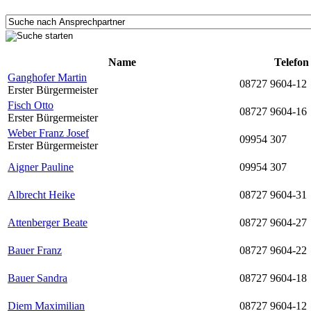
Name
Telefon
Ganghofer Martin
08727 9604-12
Erster Bürgermeister
Fisch Otto
08727 9604-16
Erster Bürgermeister
Weber Franz Josef
09954 307
Erster Bürgermeister
Aigner Pauline
09954 307
Albrecht Heike
08727 9604-31
Attenberger Beate
08727 9604-27
Bauer Franz
08727 9604-22
Bauer Sandra
08727 9604-18
Diem Maximilian
08727 9604-12