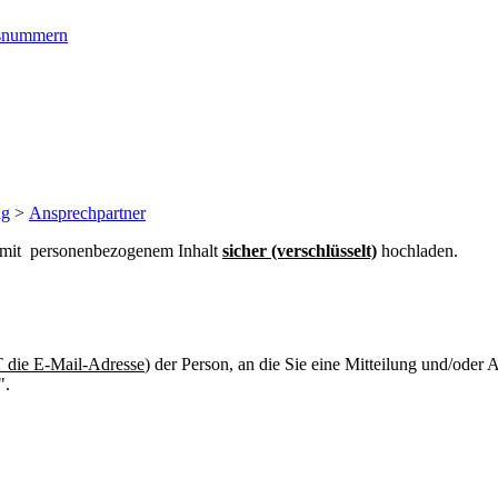
ngsnummern
ng
>
Ansprechpartner
n mit personenbezogenem Inhalt
sicher (verschlüsselt)
hochladen.
die E-Mail-Adresse
) der Person, an die Sie eine Mitteilung und/oder
".