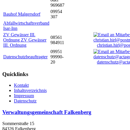
969687
09954
Bauhof Malgersdorf
307
Abfallwirtschaftsverband
Isar-Inn
ZV Gewässer III.
08561
Ordnung ZV Gewässer
984911
III. Ordnung
christian.hirl@po
09951
Datenschutzbeauftragter
99990-
20
datenschutz@acta
Quicklinks
Kontakt
Inhaltsverzeichnis
Impressum
Datenschutz
Verwaltungsgemeinschaft Falkenberg
Sommerstraße 15
84326 Falkenberg