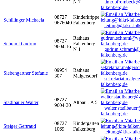
N 7
timo.pfrombeck@
falkenberg.de
08727
Kinderkrippe
Schillinger Michaela
9676040
Falkenberg
leitung@kikri-fal
Rathaus
08727
Schraml Gudrun
Falkenberg
9604-16
N 1
gudrun.schraml@
falkenberg.de
09954
Rathaus
Siebengartner Stefanie
307
Malgersdorf
sekretariat.malge
falkenberg.de
08727
Stadlbauer Walter
Altbau - A 5
9604-30
walter.stadlbaue
falkenberg.de
08727
Kindergarten
Steiger Gertraud
1069
Falkenberg
leitung@kita-falk