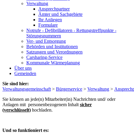
Verwaltung
Ansprechpartner
Ämter und Sachgebiete
Ihr Anliegen
Formulare
Notrufe - Defibrillatoren - Rettungstreffpunkte -
Störungsnummern
Ver- und Entsorgung
Behörden und Institutionen
Satzungen und Verordnungen
Carsharing-Service
Kommunale Wärmeplanung
Über uns
Gemeinden
Sie sind hier:
Verwaltungsgemeinschaft
>
Bürgerservice
>
Verwaltung
>
Ansprechp
Sie können an jede(n) Mitarbeiter(in) Nachrichten und/ oder
Anlagen mit personenbezogenem Inhalt
sicher
(verschlüsselt)
hochladen.
Und so funktioniert es: