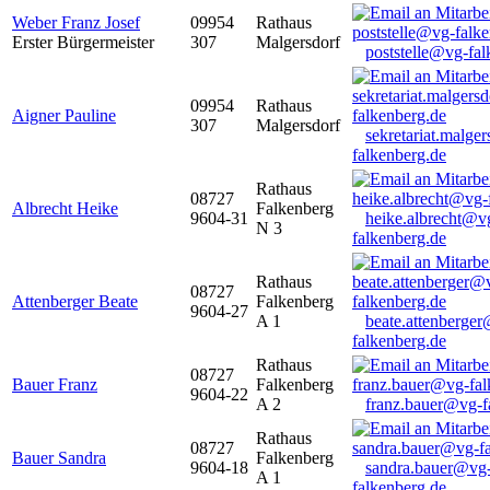
Weber Franz Josef
09954
Rathaus
Erster Bürgermeister
307
Malgersdorf
poststelle@vg-fal
09954
Rathaus
Aigner Pauline
307
Malgersdorf
sekretariat.malge
falkenberg.de
Rathaus
08727
Albrecht Heike
Falkenberg
9604-31
heike.albrecht@v
N 3
falkenberg.de
Rathaus
08727
Attenberger Beate
Falkenberg
9604-27
A 1
beate.attenberge
falkenberg.de
Rathaus
08727
Bauer Franz
Falkenberg
9604-22
A 2
franz.bauer@vg-f
Rathaus
08727
Bauer Sandra
Falkenberg
9604-18
sandra.bauer@vg
A 1
falkenberg.de