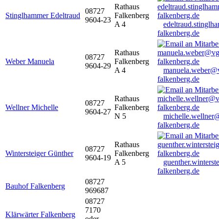
Rathaus
08727
Stinglhammer Edeltraud
Falkenberg
9604-23
A 4
edeltraud.stingl
falkenberg.de
Rathaus
08727
Weber Manuela
Falkenberg
9604-29
A 4
manuela.weber@
falkenberg.de
Rathaus
08727
Wellner Michelle
Falkenberg
9604-27
N 5
michelle.wellner
falkenberg.de
Rathaus
08727
Wintersteiger Günther
Falkenberg
9604-19
A 5
guenther.winters
falkenberg.de
08727
Bauhof Falkenberg
969687
08727
7170
Klärwärter Falkenberg
oder