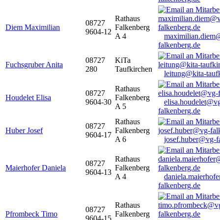
Rathaus
08727
Diem Maximilian
Falkenberg
9604-12
A 4
maximilian.diem
falkenberg.de
08727
KiTa
Fuchsgruber Anita
280
Taufkirchen
leitung@kita-tauf
Rathaus
08727
Houdelet Elisa
Falkenberg
9604-30
elisa.houdelet@v
A 5
falkenberg.de
Rathaus
08727
Huber Josef
Falkenberg
9604-17
A 6
josef.huber@vg-f
Rathaus
08727
Maierhofer Daniela
Falkenberg
9604-13
A 4
daniela.maierhof
falkenberg.de
Rathaus
08727
Pfrombeck Timo
Falkenberg
9604-15