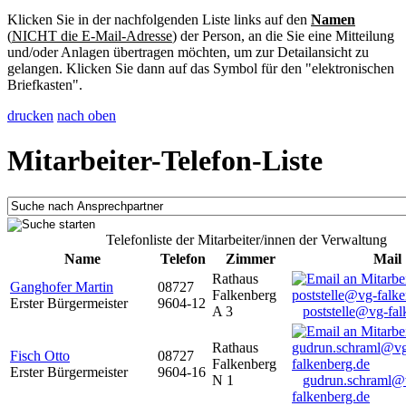
Klicken Sie in der nachfolgenden Liste links auf den
Namen
(
NICHT die E-Mail-Adresse
) der Person, an die Sie eine Mitteilung
und/oder Anlagen übertragen möchten, um zur Detailansicht zu
gelangen. Klicken Sie dann auf das Symbol für den "elektronischen
Briefkasten".
drucken
nach oben
Mitarbeiter-Telefon-Liste
Telefonliste der Mitarbeiter/innen der Verwaltung
Name
Telefon
Zimmer
Mail
Rathaus
Ganghofer Martin
08727
Falkenberg
Erster Bürgermeister
9604-12
A 3
poststelle@vg-fal
Rathaus
Fisch Otto
08727
Falkenberg
Erster Bürgermeister
9604-16
N 1
gudrun.schraml@
falkenberg.de