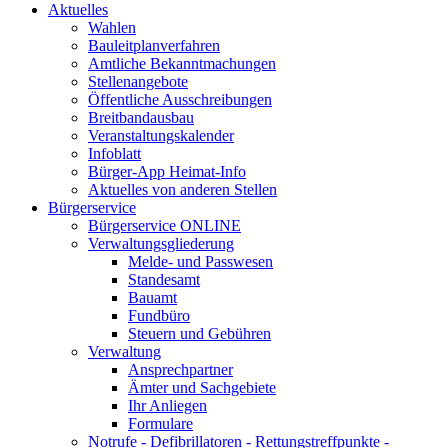
Aktuelles
Wahlen
Bauleitplanverfahren
Amtliche Bekanntmachungen
Stellenangebote
Öffentliche Ausschreibungen
Breitbandausbau
Veranstaltungskalender
Infoblatt
Bürger-App Heimat-Info
Aktuelles von anderen Stellen
Bürgerservice
Bürgerservice ONLINE
Verwaltungsgliederung
Melde- und Passwesen
Standesamt
Bauamt
Fundbüro
Steuern und Gebühren
Verwaltung
Ansprechpartner
Ämter und Sachgebiete
Ihr Anliegen
Formulare
Notrufe - Defibrillatoren - Rettungstreffpunkte -