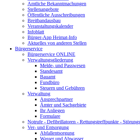
Amtliche Bekanntmachungen
Stellenangebote
Öffentliche Ausschreibungen
Breitbandausbau
Veranstaltungskalender
Infoblatt
Bürger-App Heimat-Info
Aktuelles von anderen Stellen
Bürgerservice
Bürgerservice ONLINE
Verwaltungsgliederung
Melde- und Passwesen
Standesamt
Bauamt
Fundbüro
Steuern und Gebühren
Verwaltung
Ansprechpartner
Ämter und Sachgebiete
Ihr Anliegen
Formulare
Notrufe - Defibrillatoren - Rettungstreffpunkte - Störu
Ver- und Entsorgung
Abfallentsorgung
Wasser und Abwasser