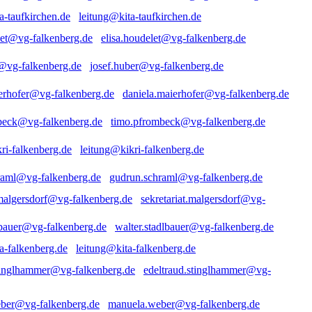
leitung@kita-taufkirchen.de
elisa.houdelet@vg-falkenberg.de
josef.huber@vg-falkenberg.de
daniela.maierhofer@vg-falkenberg.de
timo.pfrombeck@vg-falkenberg.de
leitung@kikri-falkenberg.de
gudrun.schraml@vg-falkenberg.de
sekretariat.malgersdorf@vg-
walter.stadlbauer@vg-falkenberg.de
leitung@kita-falkenberg.de
edeltraud.stinglhammer@vg-
manuela.weber@vg-falkenberg.de