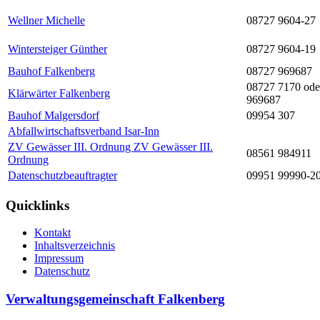
Wellner Michelle
08727 9604-27
Wintersteiger Günther
08727 9604-19
Bauhof Falkenberg
08727 969687
08727 7170 ode
Klärwärter Falkenberg
969687
Bauhof Malgersdorf
09954 307
Abfallwirtschaftsverband Isar-Inn
ZV Gewässer III. Ordnung ZV Gewässer III.
08561 984911
Ordnung
Datenschutzbeauftragter
09951 99990-2
Quicklinks
Kontakt
Inhaltsverzeichnis
Impressum
Datenschutz
Verwaltungsgemeinschaft Falkenberg