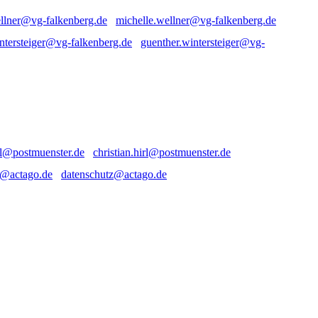
michelle.wellner@vg-falkenberg.de
guenther.wintersteiger@vg-
christian.hirl@postmuenster.de
datenschutz@actago.de