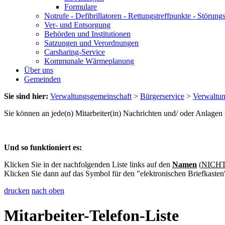
Formulare
Notrufe - Defibrillatoren - Rettungstreffpunkte - Störu
Ver- und Entsorgung
Behörden und Institutionen
Satzungen und Verordnungen
Carsharing-Service
Kommunale Wärmeplanung
Über uns
Gemeinden
Sie sind hier:
Verwaltungsgemeinschaft
>
Bürgerservice
>
Verwaltu
Sie können an jede(n) Mitarbeiter(in) Nachrichten und/ oder Anlage
Und so funktioniert es:
Klicken Sie in der nachfolgenden Liste links auf den
Namen
(
NICHT 
Klicken Sie dann auf das Symbol für den "elektronischen Briefkasten
drucken
nach oben
Mitarbeiter-Telefon-Liste