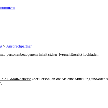
ngsnummern
ng
>
Ansprechpartner
n mit personenbezogenem Inhalt
sicher (verschlüsselt)
hochladen.
die E-Mail-Adresse
) der Person, an die Sie eine Mitteilung und/oder
".