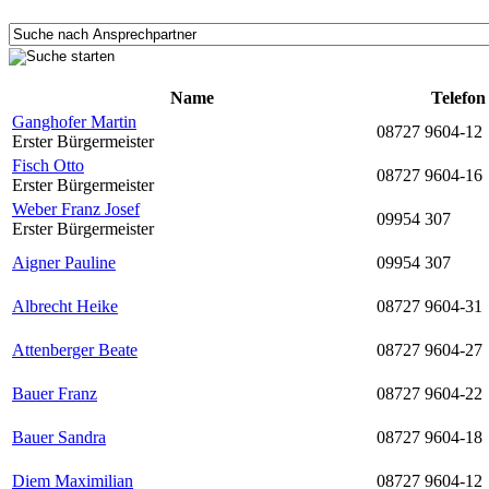
Name
Telefon
Ganghofer Martin
08727 9604-12
Erster Bürgermeister
Fisch Otto
08727 9604-16
Erster Bürgermeister
Weber Franz Josef
09954 307
Erster Bürgermeister
Aigner Pauline
09954 307
Albrecht Heike
08727 9604-31
Attenberger Beate
08727 9604-27
Bauer Franz
08727 9604-22
Bauer Sandra
08727 9604-18
Diem Maximilian
08727 9604-12