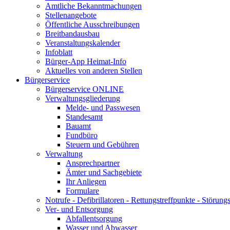
Amtliche Bekanntmachungen
Stellenangebote
Öffentliche Ausschreibungen
Breitbandausbau
Veranstaltungskalender
Infoblatt
Bürger-App Heimat-Info
Aktuelles von anderen Stellen
Bürgerservice
Bürgerservice ONLINE
Verwaltungsgliederung
Melde- und Passwesen
Standesamt
Bauamt
Fundbüro
Steuern und Gebühren
Verwaltung
Ansprechpartner
Ämter und Sachgebiete
Ihr Anliegen
Formulare
Notrufe - Defibrillatoren - Rettungstreffpunkte - Störu
Ver- und Entsorgung
Abfallentsorgung
Wasser und Abwasser