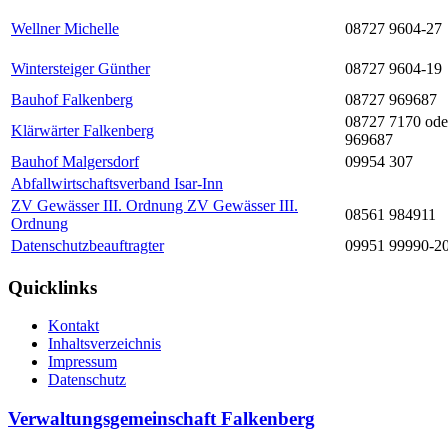
Wellner Michelle
08727 9604-27
Wintersteiger Günther
08727 9604-19
Bauhof Falkenberg
08727 969687
08727 7170 ode
Klärwärter Falkenberg
969687
Bauhof Malgersdorf
09954 307
Abfallwirtschaftsverband Isar-Inn
ZV Gewässer III. Ordnung ZV Gewässer III.
08561 984911
Ordnung
Datenschutzbeauftragter
09951 99990-2
Quicklinks
Kontakt
Inhaltsverzeichnis
Impressum
Datenschutz
Verwaltungsgemeinschaft Falkenberg