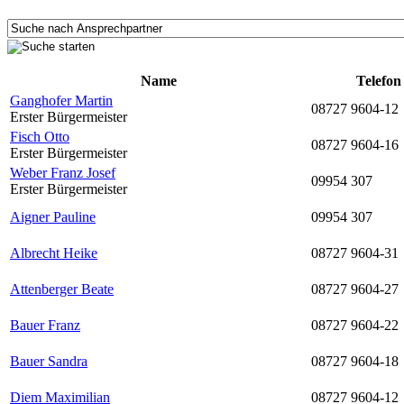
Name
Telefon
Ganghofer Martin
08727 9604-12
Erster Bürgermeister
Fisch Otto
08727 9604-16
Erster Bürgermeister
Weber Franz Josef
09954 307
Erster Bürgermeister
Aigner Pauline
09954 307
Albrecht Heike
08727 9604-31
Attenberger Beate
08727 9604-27
Bauer Franz
08727 9604-22
Bauer Sandra
08727 9604-18
Diem Maximilian
08727 9604-12