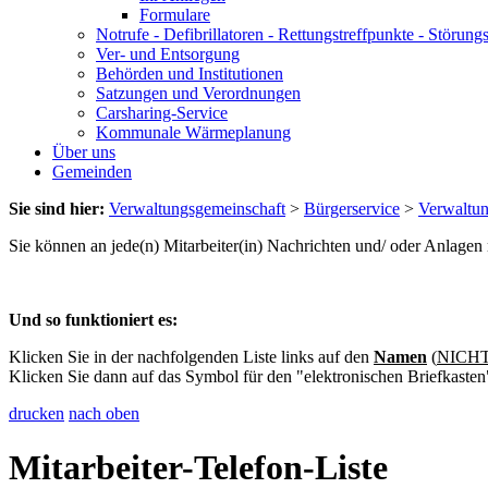
Formulare
Notrufe - Defibrillatoren - Rettungstreffpunkte - Störu
Ver- und Entsorgung
Behörden und Institutionen
Satzungen und Verordnungen
Carsharing-Service
Kommunale Wärmeplanung
Über uns
Gemeinden
Sie sind hier:
Verwaltungsgemeinschaft
>
Bürgerservice
>
Verwaltu
Sie können an jede(n) Mitarbeiter(in) Nachrichten und/ oder Anlage
Und so funktioniert es:
Klicken Sie in der nachfolgenden Liste links auf den
Namen
(
NICHT 
Klicken Sie dann auf das Symbol für den "elektronischen Briefkasten
drucken
nach oben
Mitarbeiter-Telefon-Liste