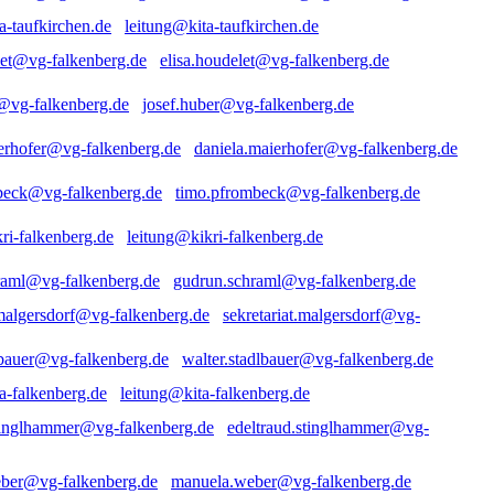
leitung@kita-taufkirchen.de
elisa.houdelet@vg-falkenberg.de
josef.huber@vg-falkenberg.de
daniela.maierhofer@vg-falkenberg.de
timo.pfrombeck@vg-falkenberg.de
leitung@kikri-falkenberg.de
gudrun.schraml@vg-falkenberg.de
sekretariat.malgersdorf@vg-
walter.stadlbauer@vg-falkenberg.de
leitung@kita-falkenberg.de
edeltraud.stinglhammer@vg-
manuela.weber@vg-falkenberg.de