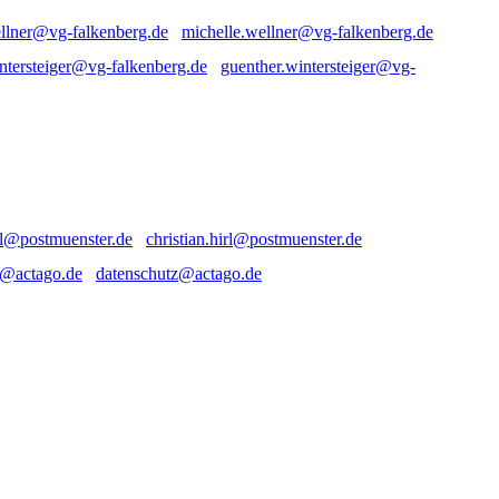
michelle.wellner@vg-falkenberg.de
guenther.wintersteiger@vg-
christian.hirl@postmuenster.de
datenschutz@actago.de