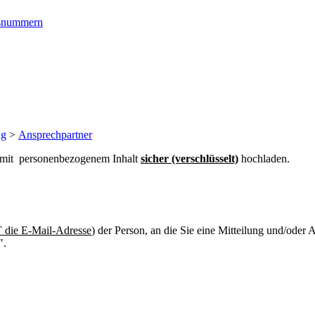
ngsnummern
ng
>
Ansprechpartner
n mit personenbezogenem Inhalt
sicher (verschlüsselt)
hochladen.
die E-Mail-Adresse
) der Person, an die Sie eine Mitteilung und/oder
".