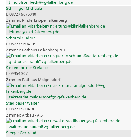
timo.pfrombeck@vg-falkenberg.de
Schillinger Michaela
08727 9676040
Kinderkrippe Falkenberg
leitung@kikri-falkenberg.de
Schraml Gudrun
08727 9604-16
Rathaus Falkenberg N 1
gudrun.schraml@vg-falkenberg.de
Siebengartner Stefanie
09954 307
Rathaus Malgersdorf
sekretariat.malgersdorf@vg-falkenberg.de
Stadlbauer Walter
08727 9604-30
Altbau - A 5
walter.stadlbauer@vg-falkenberg.de
Steiger Gertraud