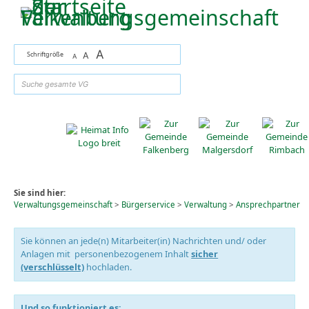
Zum Inhalt
,
zur Navigation
oder
zur Startseite
springen.
A
Schriftgröße
A
A
suchen
Sie sind hier:
Verwaltungsgemeinschaft
>
Bürgerservice
>
Verwaltung
>
Ansprechpartner
Sie können an jede(n) Mitarbeiter(in) Nachrichten und/ oder
Anlagen mit personenbezogenem Inhalt
sicher
(verschlüsselt)
hochladen.
Und so funktioniert es: