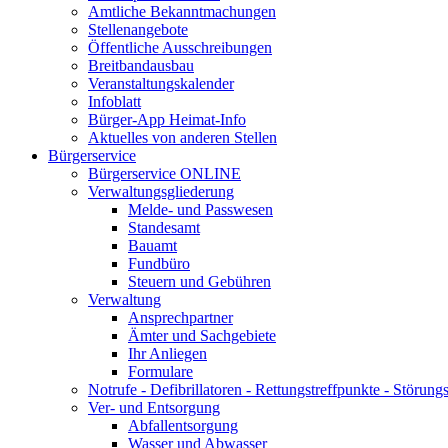
Amtliche Bekanntmachungen
Stellenangebote
Öffentliche Ausschreibungen
Breitbandausbau
Veranstaltungskalender
Infoblatt
Bürger-App Heimat-Info
Aktuelles von anderen Stellen
Bürgerservice
Bürgerservice ONLINE
Verwaltungsgliederung
Melde- und Passwesen
Standesamt
Bauamt
Fundbüro
Steuern und Gebühren
Verwaltung
Ansprechpartner
Ämter und Sachgebiete
Ihr Anliegen
Formulare
Notrufe - Defibrillatoren - Rettungstreffpunkte - Störu
Ver- und Entsorgung
Abfallentsorgung
Wasser und Abwasser