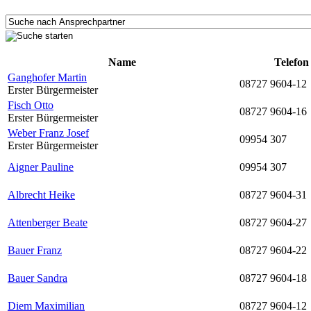
Name
Telefon
Ganghofer Martin
08727 9604-12
Erster Bürgermeister
Fisch Otto
08727 9604-16
Erster Bürgermeister
Weber Franz Josef
09954 307
Erster Bürgermeister
Aigner Pauline
09954 307
Albrecht Heike
08727 9604-31
Attenberger Beate
08727 9604-27
Bauer Franz
08727 9604-22
Bauer Sandra
08727 9604-18
Diem Maximilian
08727 9604-12