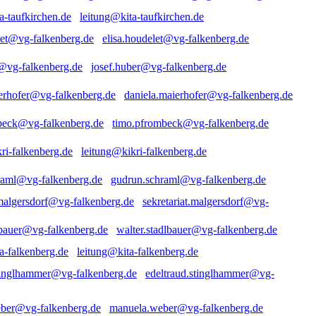
leitung@kita-taufkirchen.de
elisa.houdelet@vg-falkenberg.de
josef.huber@vg-falkenberg.de
daniela.maierhofer@vg-falkenberg.de
timo.pfrombeck@vg-falkenberg.de
leitung@kikri-falkenberg.de
gudrun.schraml@vg-falkenberg.de
sekretariat.malgersdorf@vg-
walter.stadlbauer@vg-falkenberg.de
leitung@kita-falkenberg.de
edeltraud.stinglhammer@vg-
manuela.weber@vg-falkenberg.de