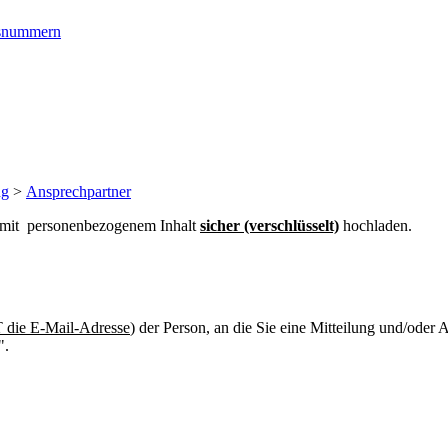
ngsnummern
ng
>
Ansprechpartner
n mit personenbezogenem Inhalt
sicher (verschlüsselt)
hochladen.
die E-Mail-Adresse
) der Person, an die Sie eine Mitteilung und/oder
".