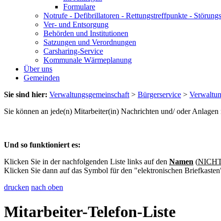
Formulare
Notrufe - Defibrillatoren - Rettungstreffpunkte - Störu
Ver- und Entsorgung
Behörden und Institutionen
Satzungen und Verordnungen
Carsharing-Service
Kommunale Wärmeplanung
Über uns
Gemeinden
Sie sind hier:
Verwaltungsgemeinschaft
>
Bürgerservice
>
Verwaltu
Sie können an jede(n) Mitarbeiter(in) Nachrichten und/ oder Anlage
Und so funktioniert es:
Klicken Sie in der nachfolgenden Liste links auf den
Namen
(
NICHT 
Klicken Sie dann auf das Symbol für den "elektronischen Briefkasten
drucken
nach oben
Mitarbeiter-Telefon-Liste