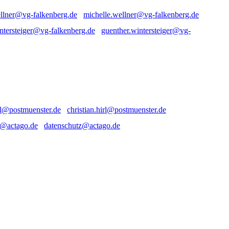
michelle.wellner@vg-falkenberg.de
guenther.wintersteiger@vg-
christian.hirl@postmuenster.de
datenschutz@actago.de