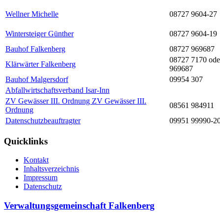
Wellner Michelle
08727 9604-27
Wintersteiger Günther
08727 9604-19
Bauhof Falkenberg
08727 969687
08727 7170 ode
Klärwärter Falkenberg
969687
Bauhof Malgersdorf
09954 307
Abfallwirtschaftsverband Isar-Inn
ZV Gewässer III. Ordnung ZV Gewässer III.
08561 984911
Ordnung
Datenschutzbeauftragter
09951 99990-2
Quicklinks
Kontakt
Inhaltsverzeichnis
Impressum
Datenschutz
Verwaltungsgemeinschaft Falkenberg