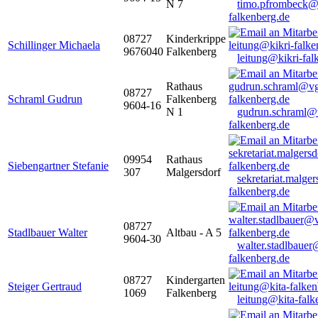
N 7
timo.pfrombeck@
falkenberg.de
08727
Kinderkrippe
Schillinger Michaela
9676040
Falkenberg
leitung@kikri-fal
Rathaus
08727
Schraml Gudrun
Falkenberg
9604-16
N 1
gudrun.schraml@
falkenberg.de
09954
Rathaus
Siebengartner Stefanie
307
Malgersdorf
sekretariat.malge
falkenberg.de
08727
Stadlbauer Walter
Altbau - A 5
9604-30
walter.stadlbaue
falkenberg.de
08727
Kindergarten
Steiger Gertraud
1069
Falkenberg
leitung@kita-falk