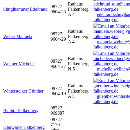
Rathaus
08727
Stinglhammer Edeltraud
Falkenberg
9604-23
A 4
edeltraud.stingl
falkenberg.de
Rathaus
08727
Weber Manuela
Falkenberg
9604-29
A 4
manuela.weber@
falkenberg.de
Rathaus
08727
Wellner Michelle
Falkenberg
9604-27
N 5
michelle.wellner
falkenberg.de
Rathaus
08727
Wintersteiger Günther
Falkenberg
9604-19
A 5
guenther.winters
falkenberg.de
08727
Bauhof Falkenberg
969687
08727
7170
Klärwärter Falkenberg
oder