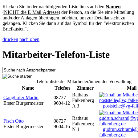
Klicken Sie in der nachfolgenden Liste links auf den
Namen
(
NICHT die E-Mail-Adresse
) der Person, an die Sie eine Mitteilung
und/oder Anlagen übertragen möchten, um zur Detailansicht zu
gelangen. Klicken Sie dann auf das Symbol für den "elektronischen
Briefkasten".
drucken
nach oben
Mitarbeiter-Telefon-Liste
Telefonliste der Mitarbeiter/innen der Verwaltung
Name
Telefon
Zimmer
Mail
Rathaus
Ganghofer Martin
08727
Falkenberg
Erster Bürgermeister
9604-12
A 3
poststelle@vg-fal
Rathaus
Fisch Otto
08727
Falkenberg
Erster Bürgermeister
9604-16
N 1
gudrun.schraml@
falkenberg.de