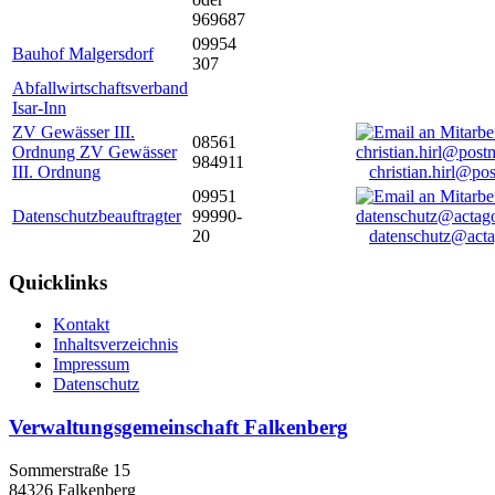
969687
09954
Bauhof Malgersdorf
307
Abfallwirtschaftsverband
Isar-Inn
ZV Gewässer III.
08561
Ordnung ZV Gewässer
984911
III. Ordnung
christian.hirl@po
09951
Datenschutzbeauftragter
99990-
20
datenschutz@acta
Quicklinks
Kontakt
Inhaltsverzeichnis
Impressum
Datenschutz
Verwaltungsgemeinschaft Falkenberg
Sommerstraße 15
84326 Falkenberg