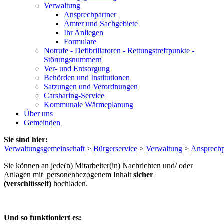
Verwaltung
Ansprechpartner
Ämter und Sachgebiete
Ihr Anliegen
Formulare
Notrufe - Defibrillatoren - Rettungstreffpunkte -
Störungsnummern
Ver- und Entsorgung
Behörden und Institutionen
Satzungen und Verordnungen
Carsharing-Service
Kommunale Wärmeplanung
Über uns
Gemeinden
Sie sind hier:
Verwaltungsgemeinschaft
>
Bürgerservice
>
Verwaltung
>
Ansprechp
Sie können an jede(n) Mitarbeiter(in) Nachrichten und/ oder
Anlagen mit personenbezogenem Inhalt
sicher
(verschlüsselt)
hochladen.
Und so funktioniert es: