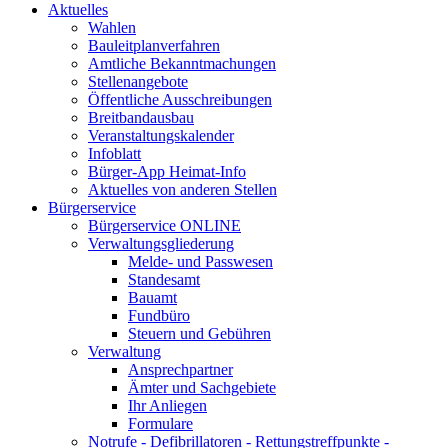
Aktuelles
Wahlen
Bauleitplanverfahren
Amtliche Bekanntmachungen
Stellenangebote
Öffentliche Ausschreibungen
Breitbandausbau
Veranstaltungskalender
Infoblatt
Bürger-App Heimat-Info
Aktuelles von anderen Stellen
Bürgerservice
Bürgerservice ONLINE
Verwaltungsgliederung
Melde- und Passwesen
Standesamt
Bauamt
Fundbüro
Steuern und Gebühren
Verwaltung
Ansprechpartner
Ämter und Sachgebiete
Ihr Anliegen
Formulare
Notrufe - Defibrillatoren - Rettungstreffpunkte -