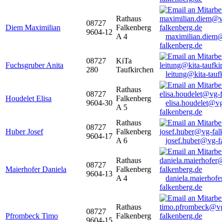
Rathaus
08727
Diem Maximilian
Falkenberg
9604-12
A 4
maximilian.diem
falkenberg.de
08727
KiTa
Fuchsgruber Anita
280
Taufkirchen
leitung@kita-tauf
Rathaus
08727
Houdelet Elisa
Falkenberg
9604-30
elisa.houdelet@v
A 5
falkenberg.de
Rathaus
08727
Huber Josef
Falkenberg
9604-17
A 6
josef.huber@vg-f
Rathaus
08727
Maierhofer Daniela
Falkenberg
9604-13
A 4
daniela.maierhof
falkenberg.de
Rathaus
08727
Pfrombeck Timo
Falkenberg
9604-15