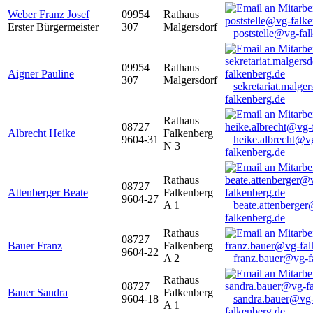
Weber Franz Josef
09954
Rathaus
Erster Bürgermeister
307
Malgersdorf
poststelle@vg-fal
09954
Rathaus
Aigner Pauline
307
Malgersdorf
sekretariat.malge
falkenberg.de
Rathaus
08727
Albrecht Heike
Falkenberg
9604-31
heike.albrecht@v
N 3
falkenberg.de
Rathaus
08727
Attenberger Beate
Falkenberg
9604-27
A 1
beate.attenberge
falkenberg.de
Rathaus
08727
Bauer Franz
Falkenberg
9604-22
A 2
franz.bauer@vg-f
Rathaus
08727
Bauer Sandra
Falkenberg
9604-18
sandra.bauer@vg
A 1
falkenberg.de