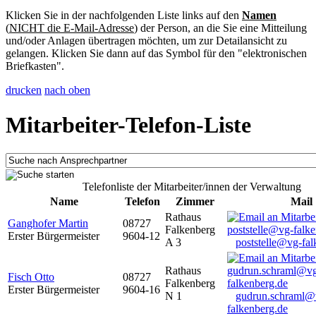
Klicken Sie in der nachfolgenden Liste links auf den
Namen
(
NICHT die E-Mail-Adresse
) der Person, an die Sie eine Mitteilung
und/oder Anlagen übertragen möchten, um zur Detailansicht zu
gelangen. Klicken Sie dann auf das Symbol für den "elektronischen
Briefkasten".
drucken
nach oben
Mitarbeiter-Telefon-Liste
Telefonliste der Mitarbeiter/innen der Verwaltung
Name
Telefon
Zimmer
Mail
Rathaus
Ganghofer Martin
08727
Falkenberg
Erster Bürgermeister
9604-12
A 3
poststelle@vg-fal
Rathaus
Fisch Otto
08727
Falkenberg
Erster Bürgermeister
9604-16
N 1
gudrun.schraml@
falkenberg.de