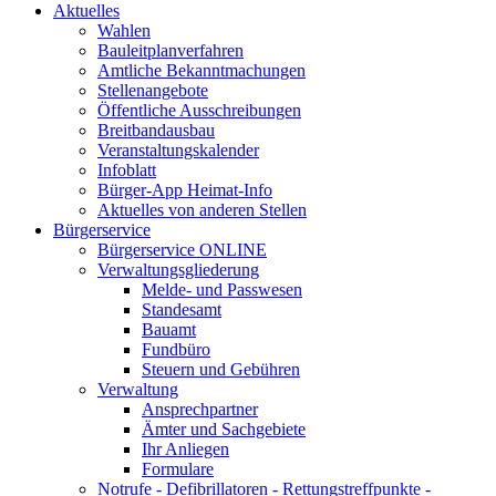
Aktuelles
Wahlen
Bauleitplanverfahren
Amtliche Bekanntmachungen
Stellenangebote
Öffentliche Ausschreibungen
Breitbandausbau
Veranstaltungskalender
Infoblatt
Bürger-App Heimat-Info
Aktuelles von anderen Stellen
Bürgerservice
Bürgerservice ONLINE
Verwaltungsgliederung
Melde- und Passwesen
Standesamt
Bauamt
Fundbüro
Steuern und Gebühren
Verwaltung
Ansprechpartner
Ämter und Sachgebiete
Ihr Anliegen
Formulare
Notrufe - Defibrillatoren - Rettungstreffpunkte -