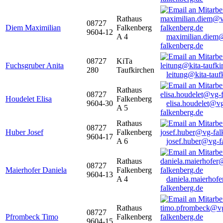
Rathaus
08727
Diem Maximilian
Falkenberg
9604-12
A 4
maximilian.diem
falkenberg.de
08727
KiTa
Fuchsgruber Anita
280
Taufkirchen
leitung@kita-tauf
Rathaus
08727
Houdelet Elisa
Falkenberg
9604-30
elisa.houdelet@v
A 5
falkenberg.de
Rathaus
08727
Huber Josef
Falkenberg
9604-17
A 6
josef.huber@vg-f
Rathaus
08727
Maierhofer Daniela
Falkenberg
9604-13
A 4
daniela.maierhof
falkenberg.de
Rathaus
08727
Pfrombeck Timo
Falkenberg
9604-15