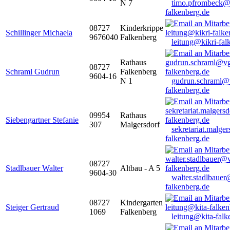
N 7
timo.pfrombeck@
falkenberg.de
08727
Kinderkrippe
Schillinger Michaela
9676040
Falkenberg
leitung@kikri-fal
Rathaus
08727
Schraml Gudrun
Falkenberg
9604-16
N 1
gudrun.schraml@
falkenberg.de
09954
Rathaus
Siebengartner Stefanie
307
Malgersdorf
sekretariat.malge
falkenberg.de
08727
Stadlbauer Walter
Altbau - A 5
9604-30
walter.stadlbaue
falkenberg.de
08727
Kindergarten
Steiger Gertraud
1069
Falkenberg
leitung@kita-falk