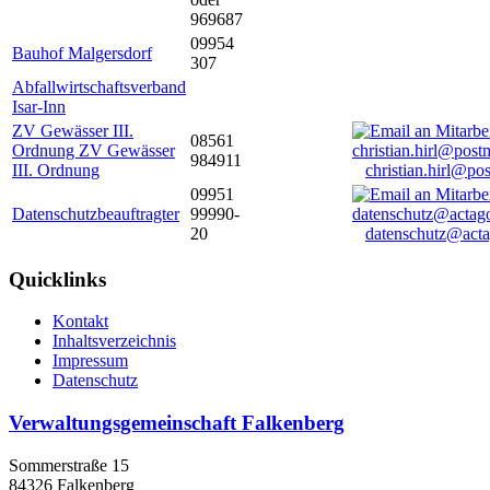
969687
09954
Bauhof Malgersdorf
307
Abfallwirtschaftsverband
Isar-Inn
ZV Gewässer III.
08561
Ordnung ZV Gewässer
984911
III. Ordnung
christian.hirl@po
09951
Datenschutzbeauftragter
99990-
20
datenschutz@acta
Quicklinks
Kontakt
Inhaltsverzeichnis
Impressum
Datenschutz
Verwaltungsgemeinschaft Falkenberg
Sommerstraße 15
84326 Falkenberg