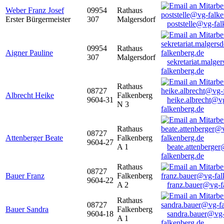
Weber Franz Josef
09954
Rathaus
Erster Bürgermeister
307
Malgersdorf
poststelle@vg-fal
09954
Rathaus
Aigner Pauline
307
Malgersdorf
sekretariat.malge
falkenberg.de
Rathaus
08727
Albrecht Heike
Falkenberg
9604-31
heike.albrecht@v
N 3
falkenberg.de
Rathaus
08727
Attenberger Beate
Falkenberg
9604-27
A 1
beate.attenberge
falkenberg.de
Rathaus
08727
Bauer Franz
Falkenberg
9604-22
A 2
franz.bauer@vg-f
Rathaus
08727
Bauer Sandra
Falkenberg
9604-18
sandra.bauer@vg
A 1
falkenberg.de