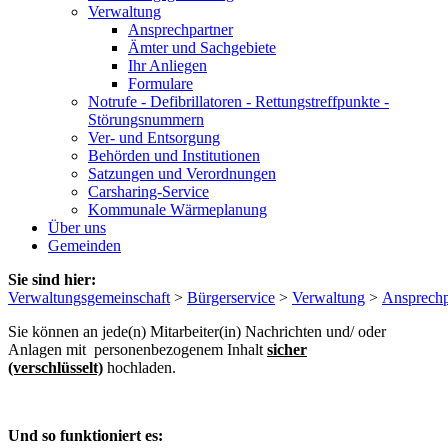
Verwaltung
Ansprechpartner
Ämter und Sachgebiete
Ihr Anliegen
Formulare
Notrufe - Defibrillatoren - Rettungstreffpunkte -
Störungsnummern
Ver- und Entsorgung
Behörden und Institutionen
Satzungen und Verordnungen
Carsharing-Service
Kommunale Wärmeplanung
Über uns
Gemeinden
Sie sind hier:
Verwaltungsgemeinschaft
>
Bürgerservice
>
Verwaltung
>
Ansprechp
Sie können an jede(n) Mitarbeiter(in) Nachrichten und/ oder
Anlagen mit personenbezogenem Inhalt
sicher
(verschlüsselt)
hochladen.
Und so funktioniert es: