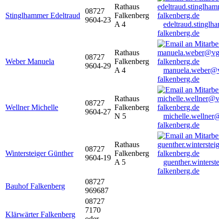
Rathaus
08727
Stinglhammer Edeltraud
Falkenberg
9604-23
A 4
edeltraud.stingl
falkenberg.de
Rathaus
08727
Weber Manuela
Falkenberg
9604-29
A 4
manuela.weber@
falkenberg.de
Rathaus
08727
Wellner Michelle
Falkenberg
9604-27
N 5
michelle.wellner
falkenberg.de
Rathaus
08727
Wintersteiger Günther
Falkenberg
9604-19
A 5
guenther.winters
falkenberg.de
08727
Bauhof Falkenberg
969687
08727
7170
Klärwärter Falkenberg
oder