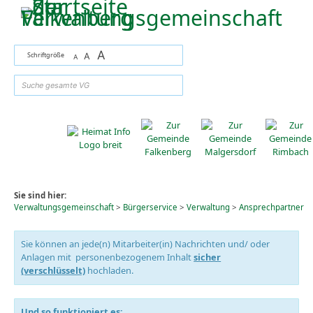
Zum Inhalt
,
zur Navigation
oder
zur Startseite
springen.
A
Schriftgröße
A
A
suchen
Sie sind hier:
Verwaltungsgemeinschaft
>
Bürgerservice
>
Verwaltung
>
Ansprechpartner
Sie können an jede(n) Mitarbeiter(in) Nachrichten und/ oder
Anlagen mit personenbezogenem Inhalt
sicher
(verschlüsselt)
hochladen.
Und so funktioniert es: