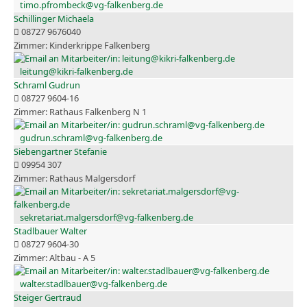
timo.pfrombeck@vg-falkenberg.de
Schillinger Michaela
08727 9676040
Kinderkrippe Falkenberg
leitung@kikri-falkenberg.de
Schraml Gudrun
08727 9604-16
Rathaus Falkenberg N 1
gudrun.schraml@vg-falkenberg.de
Siebengartner Stefanie
09954 307
Rathaus Malgersdorf
sekretariat.malgersdorf@vg-falkenberg.de
Stadlbauer Walter
08727 9604-30
Altbau - A 5
walter.stadlbauer@vg-falkenberg.de
Steiger Gertraud