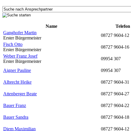
Name
Telefon
Ganghofer Martin
08727 9604-12
Erster Bürgermeister
Fisch Otto
08727 9604-16
Erster Bürgermeister
Weber Franz Josef
09954 307
Erster Bürgermeister
Aigner Pauline
09954 307
Albrecht Heike
08727 9604-31
Attenberger Beate
08727 9604-27
Bauer Franz
08727 9604-22
Bauer Sandra
08727 9604-18
Diem Maximilian
08727 9604-12