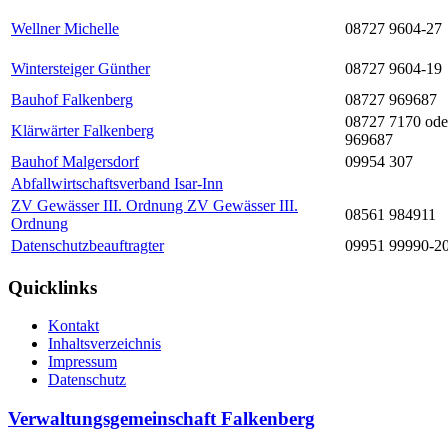
Wellner Michelle
08727 9604-27
Wintersteiger Günther
08727 9604-19
Bauhof Falkenberg
08727 969687
08727 7170 ode
Klärwärter Falkenberg
969687
Bauhof Malgersdorf
09954 307
Abfallwirtschaftsverband Isar-Inn
ZV Gewässer III. Ordnung ZV Gewässer III.
08561 984911
Ordnung
Datenschutzbeauftragter
09951 99990-2
Quicklinks
Kontakt
Inhaltsverzeichnis
Impressum
Datenschutz
Verwaltungsgemeinschaft Falkenberg