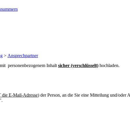
ngsnummern
ng
>
Ansprechpartner
n mit personenbezogenem Inhalt
sicher (verschlüsselt)
hochladen.
die E-Mail-Adresse
) der Person, an die Sie eine Mitteilung und/oder
".