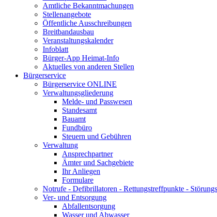
Amtliche Bekanntmachungen
Stellenangebote
Öffentliche Ausschreibungen
Breitbandausbau
Veranstaltungskalender
Infoblatt
Bürger-App Heimat-Info
Aktuelles von anderen Stellen
Bürgerservice
Bürgerservice ONLINE
Verwaltungsgliederung
Melde- und Passwesen
Standesamt
Bauamt
Fundbüro
Steuern und Gebühren
Verwaltung
Ansprechpartner
Ämter und Sachgebiete
Ihr Anliegen
Formulare
Notrufe - Defibrillatoren - Rettungstreffpunkte - Störu
Ver- und Entsorgung
Abfallentsorgung
Wasser und Abwasser