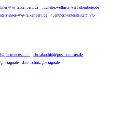
michelle.wellner@vg-falkenberg.de
guenther.wintersteiger@vg-
christian.hirl@postmuenster.de
datenschutz@actago.de