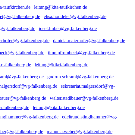
leitung@kita-taufkirchen.de
elisa.houdelet@vg-falkenberg.de
josef.huber@vg-falkenberg.de
daniela.maierhofer@vg-falkenberg.de
timo.pfrombeck@vg-falkenberg.de
leitung@kikri-falkenberg.de
gudrun.schraml@vg-falkenberg.de
sekretariat.malgersdorf@vg-
walter.stadlbauer@vg-falkenberg.de
leitung@kita-falkenberg.de
edeltraud.stinglhammer@vg-
manuela.weber@vg-falkenberg.de