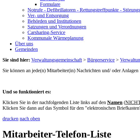
Formulare
Notrufe - Defibrillatoren - Rettungstreffpunkte - Störu
Ver- und Entsorgung
Behörden und Institutionen
Satzungen und Verordnungen
Carsharing-Service
Kommunale Wärmeplanung
Über uns
Gemeinden
Sie sind hier:
Verwaltungsgemeinschaft
>
Bürgerservice
>
Verwaltu
Sie können an jede(n) Mitarbeiter(in) Nachrichten und/ oder Anlage
Und so funktioniert es:
Klicken Sie in der nachfolgenden Liste links auf den
Namen
(
NICHT 
Klicken Sie dann auf das Symbol für den "elektronischen Briefkasten
drucken
nach oben
Mitarbeiter-Telefon-Liste