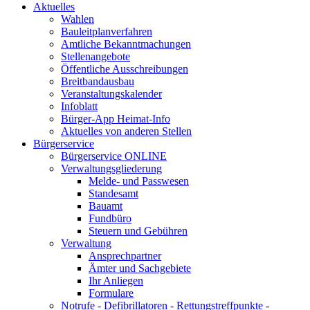
Aktuelles
Wahlen
Bauleitplanverfahren
Amtliche Bekanntmachungen
Stellenangebote
Öffentliche Ausschreibungen
Breitbandausbau
Veranstaltungskalender
Infoblatt
Bürger-App Heimat-Info
Aktuelles von anderen Stellen
Bürgerservice
Bürgerservice ONLINE
Verwaltungsgliederung
Melde- und Passwesen
Standesamt
Bauamt
Fundbüro
Steuern und Gebühren
Verwaltung
Ansprechpartner
Ämter und Sachgebiete
Ihr Anliegen
Formulare
Notrufe - Defibrillatoren - Rettungstreffpunkte -