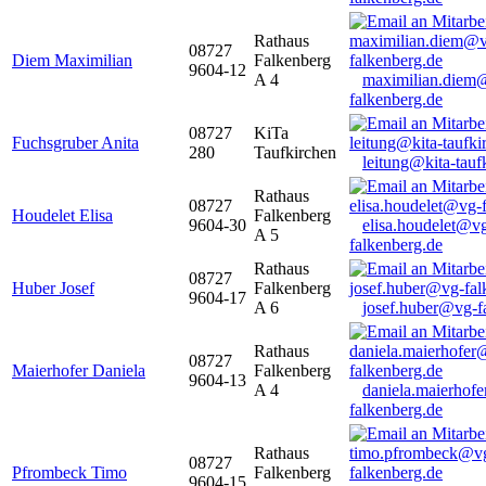
Rathaus
08727
Diem Maximilian
Falkenberg
9604-12
A 4
maximilian.diem
falkenberg.de
08727
KiTa
Fuchsgruber Anita
280
Taufkirchen
leitung@kita-tauf
Rathaus
08727
Houdelet Elisa
Falkenberg
9604-30
elisa.houdelet@v
A 5
falkenberg.de
Rathaus
08727
Huber Josef
Falkenberg
9604-17
A 6
josef.huber@vg-f
Rathaus
08727
Maierhofer Daniela
Falkenberg
9604-13
A 4
daniela.maierhof
falkenberg.de
Rathaus
08727
Pfrombeck Timo
Falkenberg
9604-15