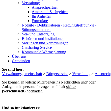
Verwaltung
Ansprechpartner
Ämter und Sachgebiete
Ihr Anliegen
Formulare
Notrufe - Defibrillatoren - Rettungstreffpunkte -
Störungsnummern
Ver- und Entsorgung
Behörden und Institutionen
Satzungen und Verordnungen
Carsharing-Service
Kommunale Wärmeplanung
Über uns
Gemeinden
Sie sind hier:
Verwaltungsgemeinschaft
>
Bürgerservice
>
Verwaltung
>
Ansprechp
Sie können an jede(n) Mitarbeiter(in) Nachrichten und/ oder
Anlagen mit personenbezogenem Inhalt
sicher
(verschlüsselt)
hochladen.
Und so funktioniert es: