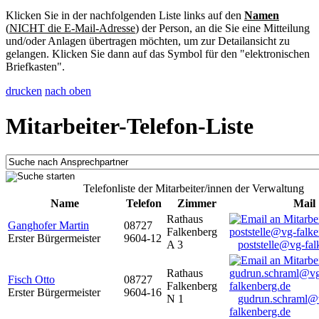
Klicken Sie in der nachfolgenden Liste links auf den
Namen
(
NICHT die E-Mail-Adresse
) der Person, an die Sie eine Mitteilung
und/oder Anlagen übertragen möchten, um zur Detailansicht zu
gelangen. Klicken Sie dann auf das Symbol für den "elektronischen
Briefkasten".
drucken
nach oben
Mitarbeiter-Telefon-Liste
Telefonliste der Mitarbeiter/innen der Verwaltung
Name
Telefon
Zimmer
Mail
Rathaus
Ganghofer Martin
08727
Falkenberg
Erster Bürgermeister
9604-12
A 3
poststelle@vg-fal
Rathaus
Fisch Otto
08727
Falkenberg
Erster Bürgermeister
9604-16
N 1
gudrun.schraml@
falkenberg.de