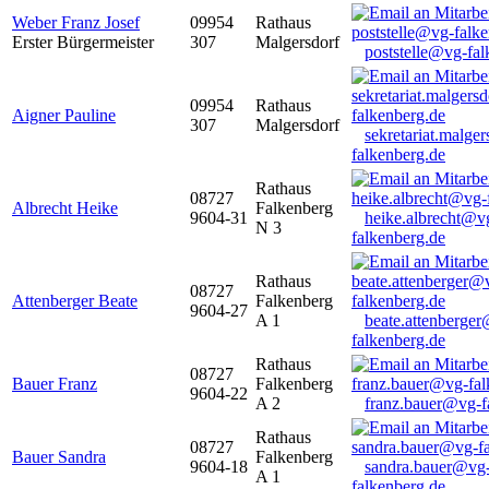
Weber Franz Josef
09954
Rathaus
Erster Bürgermeister
307
Malgersdorf
poststelle@vg-fal
09954
Rathaus
Aigner Pauline
307
Malgersdorf
sekretariat.malge
falkenberg.de
Rathaus
08727
Albrecht Heike
Falkenberg
9604-31
heike.albrecht@v
N 3
falkenberg.de
Rathaus
08727
Attenberger Beate
Falkenberg
9604-27
A 1
beate.attenberge
falkenberg.de
Rathaus
08727
Bauer Franz
Falkenberg
9604-22
A 2
franz.bauer@vg-f
Rathaus
08727
Bauer Sandra
Falkenberg
9604-18
sandra.bauer@vg
A 1
falkenberg.de