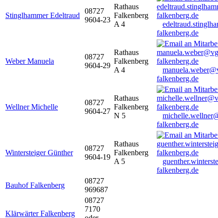
Rathaus
08727
Stinglhammer Edeltraud
Falkenberg
9604-23
A 4
edeltraud.stingl
falkenberg.de
Rathaus
08727
Weber Manuela
Falkenberg
9604-29
A 4
manuela.weber@
falkenberg.de
Rathaus
08727
Wellner Michelle
Falkenberg
9604-27
N 5
michelle.wellner
falkenberg.de
Rathaus
08727
Wintersteiger Günther
Falkenberg
9604-19
A 5
guenther.winters
falkenberg.de
08727
Bauhof Falkenberg
969687
08727
7170
Klärwärter Falkenberg
oder