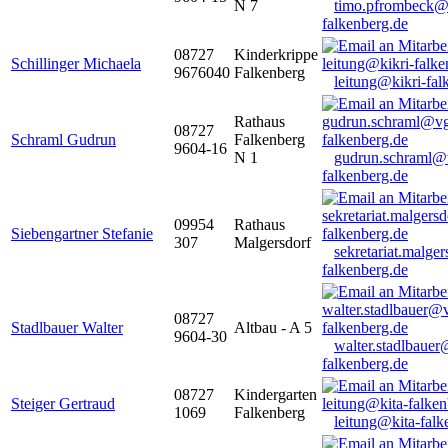
N 7
timo.pfrombeck@
falkenberg.de
08727
Kinderkrippe
Schillinger Michaela
9676040
Falkenberg
leitung@kikri-fal
Rathaus
08727
Schraml Gudrun
Falkenberg
9604-16
N 1
gudrun.schraml@
falkenberg.de
09954
Rathaus
Siebengartner Stefanie
307
Malgersdorf
sekretariat.malge
falkenberg.de
08727
Stadlbauer Walter
Altbau - A 5
9604-30
walter.stadlbaue
falkenberg.de
08727
Kindergarten
Steiger Gertraud
1069
Falkenberg
leitung@kita-falk