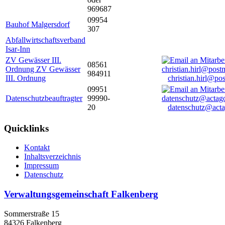
969687
09954
Bauhof Malgersdorf
307
Abfallwirtschaftsverband
Isar-Inn
ZV Gewässer III.
08561
Ordnung ZV Gewässer
984911
III. Ordnung
christian.hirl@po
09951
Datenschutzbeauftragter
99990-
20
datenschutz@acta
Quicklinks
Kontakt
Inhaltsverzeichnis
Impressum
Datenschutz
Verwaltungsgemeinschaft Falkenberg
Sommerstraße 15
84326 Falkenberg