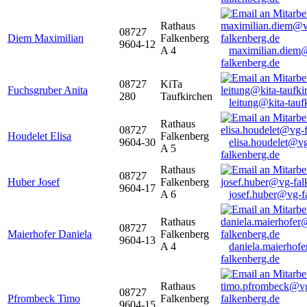
Rathaus
08727
Diem Maximilian
Falkenberg
9604-12
A 4
maximilian.diem
falkenberg.de
08727
KiTa
Fuchsgruber Anita
280
Taufkirchen
leitung@kita-tauf
Rathaus
08727
Houdelet Elisa
Falkenberg
9604-30
elisa.houdelet@v
A 5
falkenberg.de
Rathaus
08727
Huber Josef
Falkenberg
9604-17
A 6
josef.huber@vg-f
Rathaus
08727
Maierhofer Daniela
Falkenberg
9604-13
A 4
daniela.maierhof
falkenberg.de
Rathaus
08727
Pfrombeck Timo
Falkenberg
9604-15