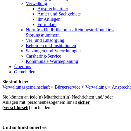
Verwaltung
Ansprechpartner
Ämter und Sachgebiete
Ihr Anliegen
Formulare
Notrufe - Defibrillatoren - Rettungstreffpunkte -
Störungsnummern
Ver- und Entsorgung
Behörden und Institutionen
Satzungen und Verordnungen
Carsharing-Service
Kommunale Wärmeplanung
Über uns
Gemeinden
Sie sind hier:
Verwaltungsgemeinschaft
>
Bürgerservice
>
Verwaltung
>
Ansprechp
Sie können an jede(n) Mitarbeiter(in) Nachrichten und/ oder
Anlagen mit personenbezogenem Inhalt
sicher
(verschlüsselt)
hochladen.
Und so funktioniert es: