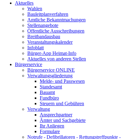
Aktuelles
Wahlen
Bauleitplanverfahren
Amtliche Bekanntmachungen
Stellenangebote
Öffentliche Ausschreibungen
Breitbandausbau
Veranstaltungskalender
Infoblatt
Bürger-App Heimat-Info
Aktuelles von anderen Stellen
Bürgerservice
Bürgerservice ONLINE
Verwaltungsgliederung
Melde- und Passwesen
Standesamt
Bauamt
Fundbüro
Steuern und Gebühren
Verwaltung
Ansprechpartner
Ämter und Sachgebiete
Ihr Anliegen
Formulare
Notrufe - Defibrillatoren - Rettungstreffpunkte -