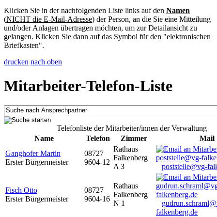
Klicken Sie in der nachfolgenden Liste links auf den
Namen
(
NICHT die E-Mail-Adresse
) der Person, an die Sie eine Mitteilung
und/oder Anlagen übertragen möchten, um zur Detailansicht zu
gelangen. Klicken Sie dann auf das Symbol für den "elektronischen
Briefkasten".
drucken
nach oben
Mitarbeiter-Telefon-Liste
Telefonliste der Mitarbeiter/innen der Verwaltung
Name
Telefon
Zimmer
Mail
Rathaus
Ganghofer Martin
08727
Falkenberg
Erster Bürgermeister
9604-12
A 3
poststelle@vg-fal
Rathaus
Fisch Otto
08727
Falkenberg
Erster Bürgermeister
9604-16
N 1
gudrun.schraml@
falkenberg.de