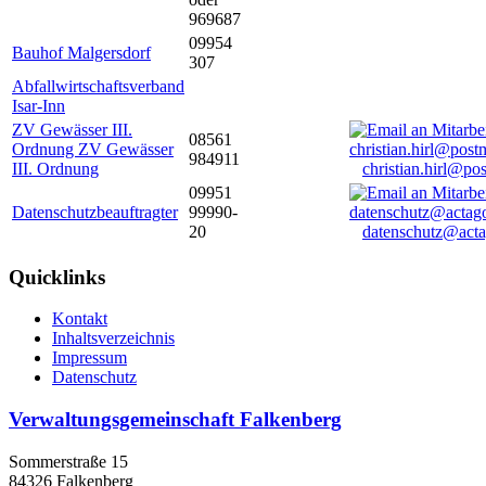
969687
09954
Bauhof Malgersdorf
307
Abfallwirtschaftsverband
Isar-Inn
ZV Gewässer III.
08561
Ordnung ZV Gewässer
984911
III. Ordnung
christian.hirl@po
09951
Datenschutzbeauftragter
99990-
20
datenschutz@acta
Quicklinks
Kontakt
Inhaltsverzeichnis
Impressum
Datenschutz
Verwaltungsgemeinschaft Falkenberg
Sommerstraße 15
84326 Falkenberg