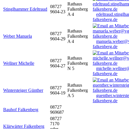
Rathaus
08727
Stinglhammer Edeltraud
Falkenberg
9604-23
A 4
edeltraud.stingl
falkenberg.de
Rathaus
08727
Weber Manuela
Falkenberg
9604-29
A 4
manuela.weber@
falkenberg.de
Rathaus
08727
Wellner Michelle
Falkenberg
9604-27
N 5
michelle.wellner
falkenberg.de
Rathaus
08727
Wintersteiger Günther
Falkenberg
9604-19
A 5
guenther.winters
falkenberg.de
08727
Bauhof Falkenberg
969687
08727
7170
Klärwärter Falkenberg
oder