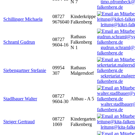
N 7
timo.pfrombeck@
falkenberg.de
08727
Kinderkrippe
Schillinger Michaela
9676040
Falkenberg
leitung@kikri-fal
Rathaus
08727
Schraml Gudrun
Falkenberg
9604-16
N 1
gudrun.schraml@
falkenberg.de
09954
Rathaus
Siebengartner Stefanie
307
Malgersdorf
sekretariat.malge
falkenberg.de
08727
Stadlbauer Walter
Altbau - A 5
9604-30
walter.stadlbaue
falkenberg.de
08727
Kindergarten
Steiger Gertraud
1069
Falkenberg
leitung@kita-falk