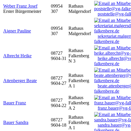
Weber Franz Josef
09954
Rathaus
Erster Bürgermeister
307
Malgersdorf
poststelle@vg-fal
09954
Rathaus
Aigner Pauline
307
Malgersdorf
sekretariat.malge
falkenberg.de
Rathaus
08727
Albrecht Heike
Falkenberg
9604-31
heike.albrecht@v
N 3
falkenberg.de
Rathaus
08727
Attenberger Beate
Falkenberg
9604-27
A 1
beate.attenberge
falkenberg.de
Rathaus
08727
Bauer Franz
Falkenberg
9604-22
A 2
franz.bauer@vg-f
Rathaus
08727
Bauer Sandra
Falkenberg
9604-18
sandra.bauer@vg
A 1
falkenberg.de