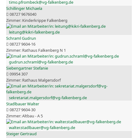
timo.pfrombeck@vg-falkenberg.de
Schillinger Michaela
08727 9676040
Kinderkrippe Falkenberg
leitung@kikri-falkenberg.de
Schraml Gudrun
08727 9604-16
Rathaus Falkenberg N 1
gudrun.schraml@vg-falkenberg.de
Siebengartner Stefanie
09954 307
Rathaus Malgersdorf
sekretariat.malgersdorf@vg-falkenberg.de
Stadlbauer Walter
08727 9604-30
Altbau - A 5
walter.stadlbauer@vg-falkenberg.de
Steiger Gertraud