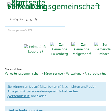
Zum Inhalt
,
zur Navigation
oder
zur Startseite
springen.
A
Schriftgröße
A
A
suchen
Sie sind hier:
Verwaltungsgemeinschaft
>
Bürgerservice
>
Verwaltung
>
Ansprechpartner
Sie können an jede(n) Mitarbeiter(in) Nachrichten und/ oder
Anlagen mit personenbezogenem Inhalt
sicher
(verschlüsselt)
hochladen.
Und so funktioniert es: