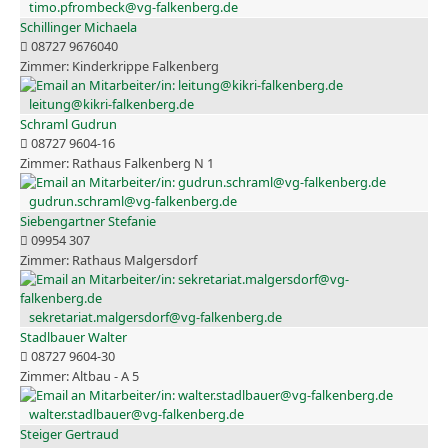
timo.pfrombeck@vg-falkenberg.de
Schillinger Michaela
08727 9676040
Kinderkrippe Falkenberg
leitung@kikri-falkenberg.de
Schraml Gudrun
08727 9604-16
Rathaus Falkenberg N 1
gudrun.schraml@vg-falkenberg.de
Siebengartner Stefanie
09954 307
Rathaus Malgersdorf
sekretariat.malgersdorf@vg-falkenberg.de
Stadlbauer Walter
08727 9604-30
Altbau - A 5
walter.stadlbauer@vg-falkenberg.de
Steiger Gertraud