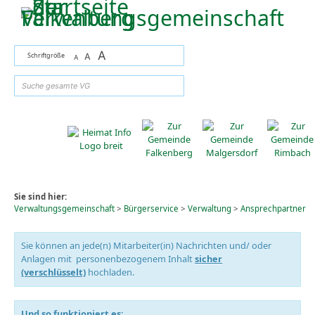
Zum Inhalt
,
zur Navigation
oder
zur Startseite
springen.
A
Schriftgröße
A
A
suchen
Sie sind hier:
Verwaltungsgemeinschaft
>
Bürgerservice
>
Verwaltung
>
Ansprechpartner
Sie können an jede(n) Mitarbeiter(in) Nachrichten und/ oder
Anlagen mit personenbezogenem Inhalt
sicher
(verschlüsselt)
hochladen.
Und so funktioniert es: