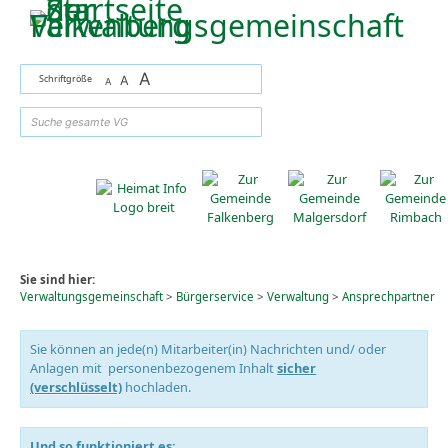
Zum Inhalt
,
zur Navigation
oder
zur Startseite
springen.
A
Schriftgröße
A
A
suchen
Sie sind hier:
Verwaltungsgemeinschaft
>
Bürgerservice
>
Verwaltung
>
Ansprechpartner
Sie können an jede(n) Mitarbeiter(in) Nachrichten und/ oder
Anlagen mit personenbezogenem Inhalt
sicher
(verschlüsselt)
hochladen.
Und so funktioniert es: