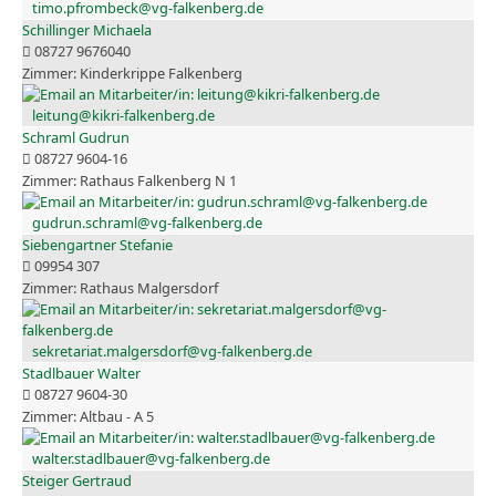
timo.pfrombeck@vg-falkenberg.de
Schillinger Michaela
08727 9676040
Kinderkrippe Falkenberg
leitung@kikri-falkenberg.de
Schraml Gudrun
08727 9604-16
Rathaus Falkenberg N 1
gudrun.schraml@vg-falkenberg.de
Siebengartner Stefanie
09954 307
Rathaus Malgersdorf
sekretariat.malgersdorf@vg-falkenberg.de
Stadlbauer Walter
08727 9604-30
Altbau - A 5
walter.stadlbauer@vg-falkenberg.de
Steiger Gertraud