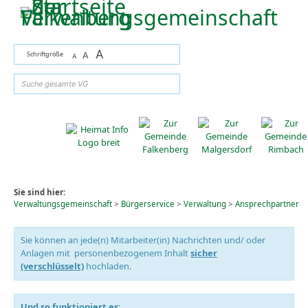
Zum Inhalt
,
zur Navigation
oder
zur Startseite
springen.
A
Schriftgröße
A
A
suchen
Sie sind hier:
Verwaltungsgemeinschaft
>
Bürgerservice
>
Verwaltung
>
Ansprechpartner
Sie können an jede(n) Mitarbeiter(in) Nachrichten und/ oder
Anlagen mit personenbezogenem Inhalt
sicher
(verschlüsselt)
hochladen.
Und so funktioniert es: