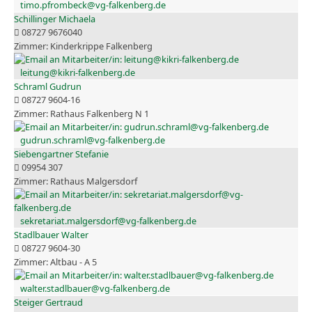
timo.pfrombeck@vg-falkenberg.de
Schillinger Michaela
08727 9676040
Kinderkrippe Falkenberg
leitung@kikri-falkenberg.de
Schraml Gudrun
08727 9604-16
Rathaus Falkenberg N 1
gudrun.schraml@vg-falkenberg.de
Siebengartner Stefanie
09954 307
Rathaus Malgersdorf
sekretariat.malgersdorf@vg-falkenberg.de
Stadlbauer Walter
08727 9604-30
Altbau - A 5
walter.stadlbauer@vg-falkenberg.de
Steiger Gertraud