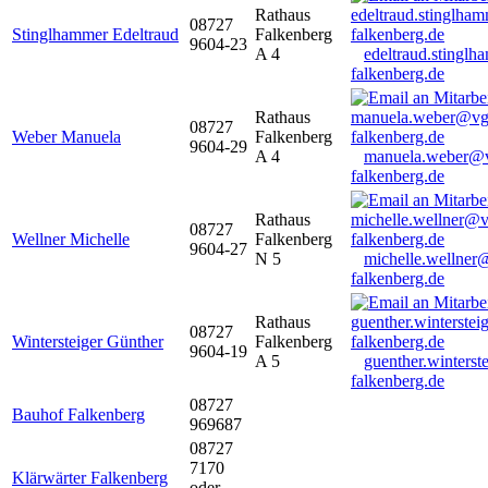
Rathaus
08727
Stinglhammer Edeltraud
Falkenberg
9604-23
A 4
edeltraud.stingl
falkenberg.de
Rathaus
08727
Weber Manuela
Falkenberg
9604-29
A 4
manuela.weber@
falkenberg.de
Rathaus
08727
Wellner Michelle
Falkenberg
9604-27
N 5
michelle.wellner
falkenberg.de
Rathaus
08727
Wintersteiger Günther
Falkenberg
9604-19
A 5
guenther.winters
falkenberg.de
08727
Bauhof Falkenberg
969687
08727
7170
Klärwärter Falkenberg
oder