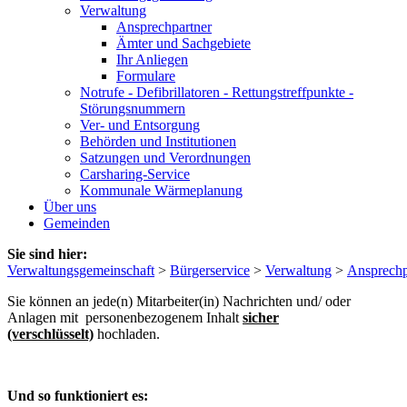
Verwaltung
Ansprechpartner
Ämter und Sachgebiete
Ihr Anliegen
Formulare
Notrufe - Defibrillatoren - Rettungstreffpunkte -
Störungsnummern
Ver- und Entsorgung
Behörden und Institutionen
Satzungen und Verordnungen
Carsharing-Service
Kommunale Wärmeplanung
Über uns
Gemeinden
Sie sind hier:
Verwaltungsgemeinschaft
>
Bürgerservice
>
Verwaltung
>
Ansprechp
Sie können an jede(n) Mitarbeiter(in) Nachrichten und/ oder
Anlagen mit personenbezogenem Inhalt
sicher
(verschlüsselt)
hochladen.
Und so funktioniert es: