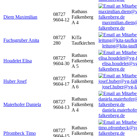
Rathaus
08727
Diem Maximilian
Falkenberg
9604-12
A 4
maximilian.diem
falkenberg.de
08727
KiTa
Fuchsgruber Anita
280
Taufkirchen
leitung@kita-tauf
Rathaus
08727
Houdelet Elisa
Falkenberg
9604-30
elisa.houdelet@v
A 5
falkenberg.de
Rathaus
08727
Huber Josef
Falkenberg
9604-17
A 6
josef.huber@vg-f
Rathaus
08727
Maierhofer Daniela
Falkenberg
9604-13
A 4
daniela.maierhof
falkenberg.de
Rathaus
08727
Pfrombeck Timo
Falkenberg
9604-15