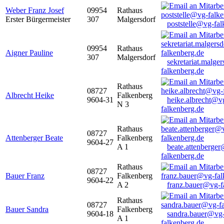
Weber Franz Josef
09954
Rathaus
Erster Bürgermeister
307
Malgersdorf
poststelle@vg-fal
09954
Rathaus
Aigner Pauline
307
Malgersdorf
sekretariat.malge
falkenberg.de
Rathaus
08727
Albrecht Heike
Falkenberg
9604-31
heike.albrecht@v
N 3
falkenberg.de
Rathaus
08727
Attenberger Beate
Falkenberg
9604-27
A 1
beate.attenberge
falkenberg.de
Rathaus
08727
Bauer Franz
Falkenberg
9604-22
A 2
franz.bauer@vg-f
Rathaus
08727
Bauer Sandra
Falkenberg
9604-18
sandra.bauer@vg
A 1
falkenberg.de