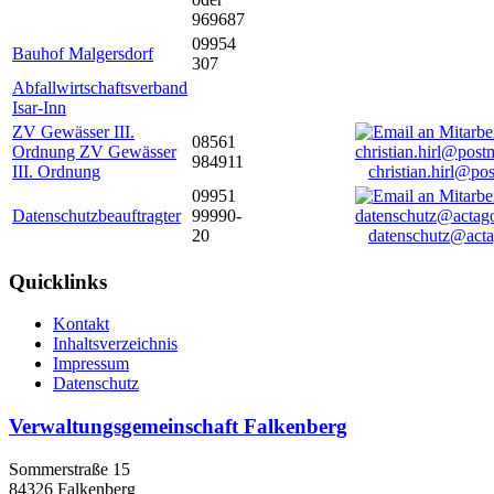
969687
09954
Bauhof Malgersdorf
307
Abfallwirtschaftsverband
Isar-Inn
ZV Gewässer III.
08561
Ordnung ZV Gewässer
984911
III. Ordnung
christian.hirl@po
09951
Datenschutzbeauftragter
99990-
20
datenschutz@acta
Quicklinks
Kontakt
Inhaltsverzeichnis
Impressum
Datenschutz
Verwaltungsgemeinschaft Falkenberg
Sommerstraße 15
84326 Falkenberg