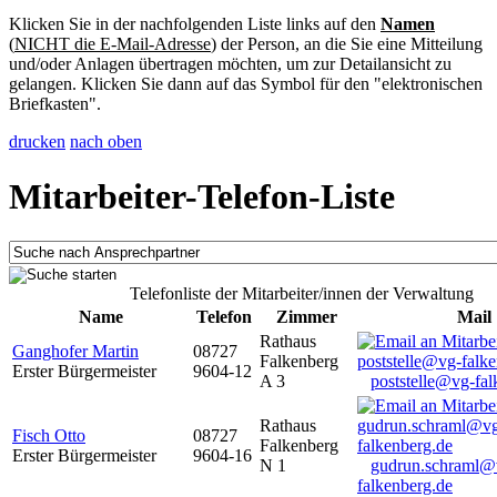
Klicken Sie in der nachfolgenden Liste links auf den
Namen
(
NICHT die E-Mail-Adresse
) der Person, an die Sie eine Mitteilung
und/oder Anlagen übertragen möchten, um zur Detailansicht zu
gelangen. Klicken Sie dann auf das Symbol für den "elektronischen
Briefkasten".
drucken
nach oben
Mitarbeiter-Telefon-Liste
Telefonliste der Mitarbeiter/innen der Verwaltung
Name
Telefon
Zimmer
Mail
Rathaus
Ganghofer Martin
08727
Falkenberg
Erster Bürgermeister
9604-12
A 3
poststelle@vg-fal
Rathaus
Fisch Otto
08727
Falkenberg
Erster Bürgermeister
9604-16
N 1
gudrun.schraml@
falkenberg.de