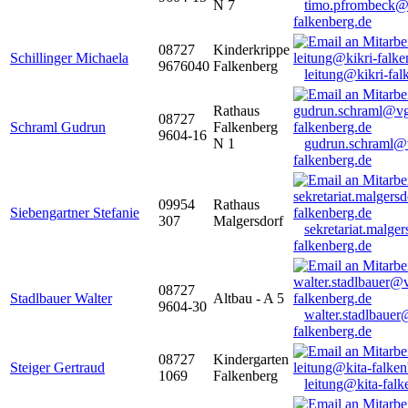
N 7
timo.pfrombeck@
falkenberg.de
08727
Kinderkrippe
Schillinger Michaela
9676040
Falkenberg
leitung@kikri-fal
Rathaus
08727
Schraml Gudrun
Falkenberg
9604-16
N 1
gudrun.schraml@
falkenberg.de
09954
Rathaus
Siebengartner Stefanie
307
Malgersdorf
sekretariat.malge
falkenberg.de
08727
Stadlbauer Walter
Altbau - A 5
9604-30
walter.stadlbaue
falkenberg.de
08727
Kindergarten
Steiger Gertraud
1069
Falkenberg
leitung@kita-falk