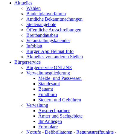
Aktuelles
Wahlen
Bauleitplanverfahren
Amtliche Bekanntmachungen
Stellenangebote
Öffentliche Ausschreibungen
Breitbandausbau
Veranstaltungskalender
Infoblatt
Bürger-App Heimat-Info
Aktuelles von anderen Stellen
Bürgerservice
Bürgerservice ONLINE
Verwaltungsgliederung
Melde- und Passwesen
Standesamt
Bauamt
Fundbüro
Steuern und Gebühren
Verwaltung
Ansprechpartner
Ämter und Sachgebiete
Ihr Anliegen
Formulare
Notrufe - Defibrillatoren - Rettungstreffpunkte -