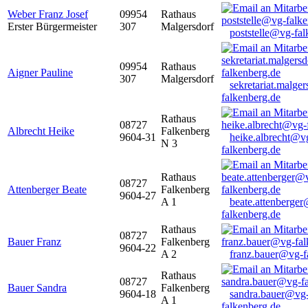
Weber Franz Josef
09954
Rathaus
Erster Bürgermeister
307
Malgersdorf
poststelle@vg-fal
09954
Rathaus
Aigner Pauline
307
Malgersdorf
sekretariat.malge
falkenberg.de
Rathaus
08727
Albrecht Heike
Falkenberg
9604-31
heike.albrecht@v
N 3
falkenberg.de
Rathaus
08727
Attenberger Beate
Falkenberg
9604-27
A 1
beate.attenberge
falkenberg.de
Rathaus
08727
Bauer Franz
Falkenberg
9604-22
A 2
franz.bauer@vg-f
Rathaus
08727
Bauer Sandra
Falkenberg
9604-18
sandra.bauer@vg
A 1
falkenberg.de