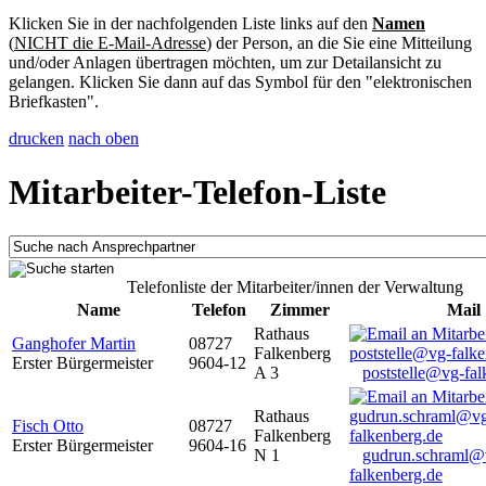
Klicken Sie in der nachfolgenden Liste links auf den
Namen
(
NICHT die E-Mail-Adresse
) der Person, an die Sie eine Mitteilung
und/oder Anlagen übertragen möchten, um zur Detailansicht zu
gelangen. Klicken Sie dann auf das Symbol für den "elektronischen
Briefkasten".
drucken
nach oben
Mitarbeiter-Telefon-Liste
Telefonliste der Mitarbeiter/innen der Verwaltung
Name
Telefon
Zimmer
Mail
Rathaus
Ganghofer Martin
08727
Falkenberg
Erster Bürgermeister
9604-12
A 3
poststelle@vg-fal
Rathaus
Fisch Otto
08727
Falkenberg
Erster Bürgermeister
9604-16
N 1
gudrun.schraml@
falkenberg.de