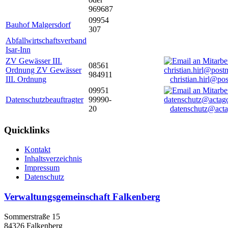
969687
09954
Bauhof Malgersdorf
307
Abfallwirtschaftsverband
Isar-Inn
ZV Gewässer III.
08561
Ordnung ZV Gewässer
984911
III. Ordnung
christian.hirl@po
09951
Datenschutzbeauftragter
99990-
20
datenschutz@acta
Quicklinks
Kontakt
Inhaltsverzeichnis
Impressum
Datenschutz
Verwaltungsgemeinschaft Falkenberg
Sommerstraße 15
84326 Falkenberg