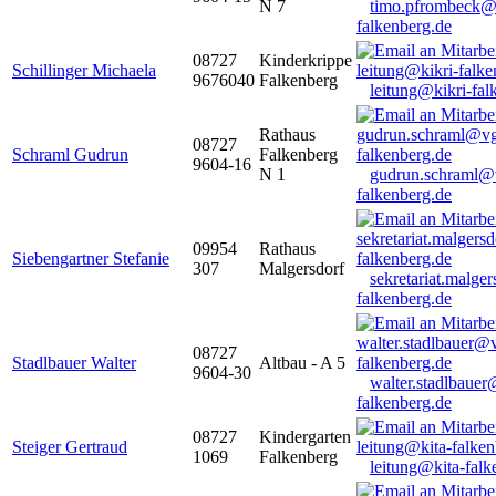
N 7
timo.pfrombeck@
falkenberg.de
08727
Kinderkrippe
Schillinger Michaela
9676040
Falkenberg
leitung@kikri-fal
Rathaus
08727
Schraml Gudrun
Falkenberg
9604-16
N 1
gudrun.schraml@
falkenberg.de
09954
Rathaus
Siebengartner Stefanie
307
Malgersdorf
sekretariat.malge
falkenberg.de
08727
Stadlbauer Walter
Altbau - A 5
9604-30
walter.stadlbaue
falkenberg.de
08727
Kindergarten
Steiger Gertraud
1069
Falkenberg
leitung@kita-falk