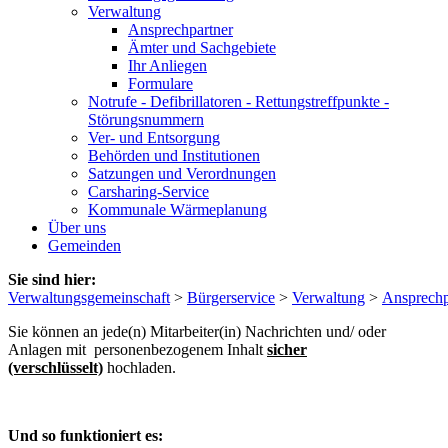
Verwaltung
Ansprechpartner
Ämter und Sachgebiete
Ihr Anliegen
Formulare
Notrufe - Defibrillatoren - Rettungstreffpunkte -
Störungsnummern
Ver- und Entsorgung
Behörden und Institutionen
Satzungen und Verordnungen
Carsharing-Service
Kommunale Wärmeplanung
Über uns
Gemeinden
Sie sind hier:
Verwaltungsgemeinschaft
>
Bürgerservice
>
Verwaltung
>
Ansprechp
Sie können an jede(n) Mitarbeiter(in) Nachrichten und/ oder
Anlagen mit personenbezogenem Inhalt
sicher
(verschlüsselt)
hochladen.
Und so funktioniert es: