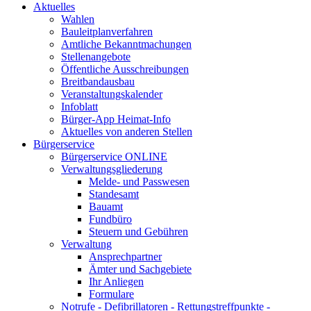
Aktuelles
Wahlen
Bauleitplanverfahren
Amtliche Bekanntmachungen
Stellenangebote
Öffentliche Ausschreibungen
Breitbandausbau
Veranstaltungskalender
Infoblatt
Bürger-App Heimat-Info
Aktuelles von anderen Stellen
Bürgerservice
Bürgerservice ONLINE
Verwaltungsgliederung
Melde- und Passwesen
Standesamt
Bauamt
Fundbüro
Steuern und Gebühren
Verwaltung
Ansprechpartner
Ämter und Sachgebiete
Ihr Anliegen
Formulare
Notrufe - Defibrillatoren - Rettungstreffpunkte -