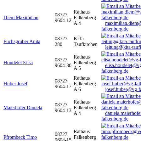
Rathaus
08727
Diem Maximilian
Falkenberg
9604-12
A 4
maximilian.diem
falkenberg.de
08727
KiTa
Fuchsgruber Anita
280
Taufkirchen
leitung@kita-tauf
Rathaus
08727
Houdelet Elisa
Falkenberg
9604-30
elisa.houdelet@v
A 5
falkenberg.de
Rathaus
08727
Huber Josef
Falkenberg
9604-17
A 6
josef.huber@vg-f
Rathaus
08727
Maierhofer Daniela
Falkenberg
9604-13
A 4
daniela.maierhof
falkenberg.de
Rathaus
08727
Pfrombeck Timo
Falkenberg
9604-15