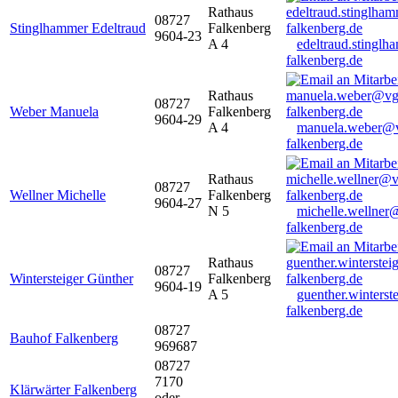
Rathaus
08727
Stinglhammer Edeltraud
Falkenberg
9604-23
A 4
edeltraud.stingl
falkenberg.de
Rathaus
08727
Weber Manuela
Falkenberg
9604-29
A 4
manuela.weber@
falkenberg.de
Rathaus
08727
Wellner Michelle
Falkenberg
9604-27
N 5
michelle.wellner
falkenberg.de
Rathaus
08727
Wintersteiger Günther
Falkenberg
9604-19
A 5
guenther.winters
falkenberg.de
08727
Bauhof Falkenberg
969687
08727
7170
Klärwärter Falkenberg
oder