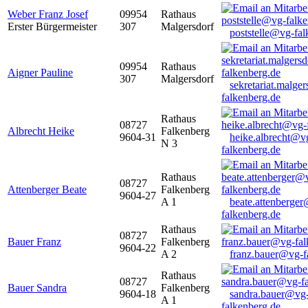
Weber Franz Josef
09954
Rathaus
Erster Bürgermeister
307
Malgersdorf
poststelle@vg-fal
09954
Rathaus
Aigner Pauline
307
Malgersdorf
sekretariat.malge
falkenberg.de
Rathaus
08727
Albrecht Heike
Falkenberg
9604-31
heike.albrecht@v
N 3
falkenberg.de
Rathaus
08727
Attenberger Beate
Falkenberg
9604-27
A 1
beate.attenberge
falkenberg.de
Rathaus
08727
Bauer Franz
Falkenberg
9604-22
A 2
franz.bauer@vg-f
Rathaus
08727
Bauer Sandra
Falkenberg
9604-18
sandra.bauer@vg
A 1
falkenberg.de