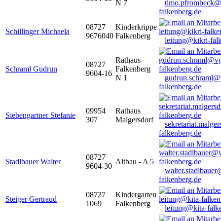
N 7
timo.pfrombeck@
falkenberg.de
08727
Kinderkrippe
Schillinger Michaela
9676040
Falkenberg
leitung@kikri-fal
Rathaus
08727
Schraml Gudrun
Falkenberg
9604-16
N 1
gudrun.schraml@
falkenberg.de
09954
Rathaus
Siebengartner Stefanie
307
Malgersdorf
sekretariat.malge
falkenberg.de
08727
Stadlbauer Walter
Altbau - A 5
9604-30
walter.stadlbaue
falkenberg.de
08727
Kindergarten
Steiger Gertraud
1069
Falkenberg
leitung@kita-falk