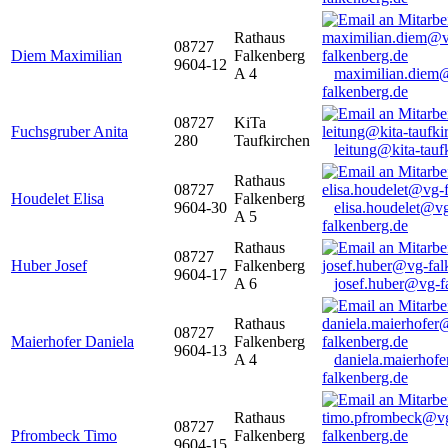
Rathaus
08727
Diem Maximilian
Falkenberg
9604-12
A 4
maximilian.diem
falkenberg.de
08727
KiTa
Fuchsgruber Anita
280
Taufkirchen
leitung@kita-tauf
Rathaus
08727
Houdelet Elisa
Falkenberg
9604-30
elisa.houdelet@v
A 5
falkenberg.de
Rathaus
08727
Huber Josef
Falkenberg
9604-17
A 6
josef.huber@vg-f
Rathaus
08727
Maierhofer Daniela
Falkenberg
9604-13
A 4
daniela.maierhof
falkenberg.de
Rathaus
08727
Pfrombeck Timo
Falkenberg
9604-15