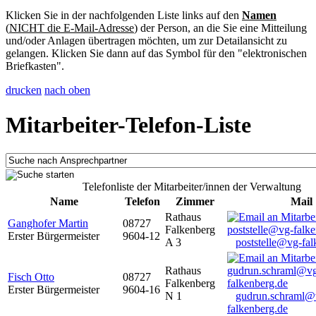
Klicken Sie in der nachfolgenden Liste links auf den
Namen
(
NICHT die E-Mail-Adresse
) der Person, an die Sie eine Mitteilung
und/oder Anlagen übertragen möchten, um zur Detailansicht zu
gelangen. Klicken Sie dann auf das Symbol für den "elektronischen
Briefkasten".
drucken
nach oben
Mitarbeiter-Telefon-Liste
Telefonliste der Mitarbeiter/innen der Verwaltung
Name
Telefon
Zimmer
Mail
Rathaus
Ganghofer Martin
08727
Falkenberg
Erster Bürgermeister
9604-12
A 3
poststelle@vg-fal
Rathaus
Fisch Otto
08727
Falkenberg
Erster Bürgermeister
9604-16
N 1
gudrun.schraml@
falkenberg.de