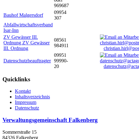
969687
09954
Bauhof Malgersdorf
307
Abfallwirtschaftsverband
Isar-Inn
ZV Gewässer III.
08561
Ordnung ZV Gewässer
984911
III. Ordnung
christian.hirl@po
09951
Datenschutzbeauftragter
99990-
20
datenschutz@acta
Quicklinks
Kontakt
Inhaltsverzeichnis
Impressum
Datenschutz
Verwaltungsgemeinschaft Falkenberg
Sommerstraße 15
84326 Falkenberg