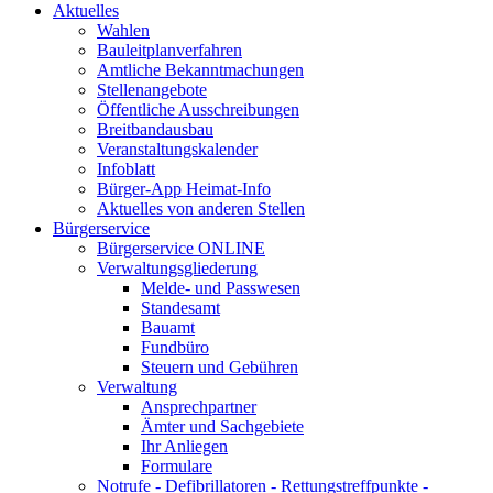
Aktuelles
Wahlen
Bauleitplanverfahren
Amtliche Bekanntmachungen
Stellenangebote
Öffentliche Ausschreibungen
Breitbandausbau
Veranstaltungskalender
Infoblatt
Bürger-App Heimat-Info
Aktuelles von anderen Stellen
Bürgerservice
Bürgerservice ONLINE
Verwaltungsgliederung
Melde- und Passwesen
Standesamt
Bauamt
Fundbüro
Steuern und Gebühren
Verwaltung
Ansprechpartner
Ämter und Sachgebiete
Ihr Anliegen
Formulare
Notrufe - Defibrillatoren - Rettungstreffpunkte -