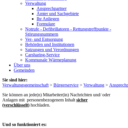
Verwaltung
Ansprechpartner
Ämter und Sachgebiete
Ihr Anliegen
Formulare
Notrufe - Defibrillatoren - Rettungstreffpunkte -
Störungsnummern
Ver- und Entsorgung
Behörden und Institutionen
Satzungen und Verordnungen
Carsharing-Service
Kommunale Wärmeplanung
Über uns
Gemeinden
Sie sind hier:
Verwaltungsgemeinschaft
>
Bürgerservice
>
Verwaltung
>
Ansprechp
Sie können an jede(n) Mitarbeiter(in) Nachrichten und/ oder
Anlagen mit personenbezogenem Inhalt
sicher
(verschlüsselt)
hochladen.
Und so funktioniert es: