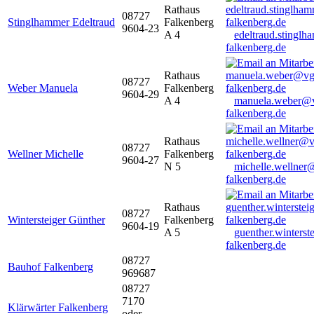
Rathaus
08727
Stinglhammer Edeltraud
Falkenberg
9604-23
A 4
edeltraud.stingl
falkenberg.de
Rathaus
08727
Weber Manuela
Falkenberg
9604-29
A 4
manuela.weber@
falkenberg.de
Rathaus
08727
Wellner Michelle
Falkenberg
9604-27
N 5
michelle.wellner
falkenberg.de
Rathaus
08727
Wintersteiger Günther
Falkenberg
9604-19
A 5
guenther.winters
falkenberg.de
08727
Bauhof Falkenberg
969687
08727
7170
Klärwärter Falkenberg
oder