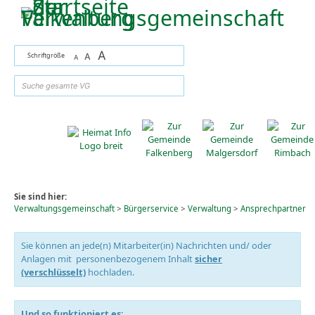
Zum Inhalt
,
zur Navigation
oder
zur Startseite
springen.
A
Schriftgröße
A
A
suchen
Sie sind hier:
Verwaltungsgemeinschaft
>
Bürgerservice
>
Verwaltung
>
Ansprechpartner
Sie können an jede(n) Mitarbeiter(in) Nachrichten und/ oder
Anlagen mit personenbezogenem Inhalt
sicher
(verschlüsselt)
hochladen.
Und so funktioniert es: