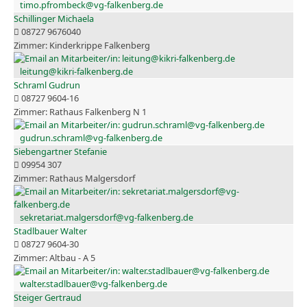
timo.pfrombeck@vg-falkenberg.de
Schillinger Michaela
08727 9676040
Kinderkrippe Falkenberg
leitung@kikri-falkenberg.de
Schraml Gudrun
08727 9604-16
Rathaus Falkenberg N 1
gudrun.schraml@vg-falkenberg.de
Siebengartner Stefanie
09954 307
Rathaus Malgersdorf
sekretariat.malgersdorf@vg-falkenberg.de
Stadlbauer Walter
08727 9604-30
Altbau - A 5
walter.stadlbauer@vg-falkenberg.de
Steiger Gertraud